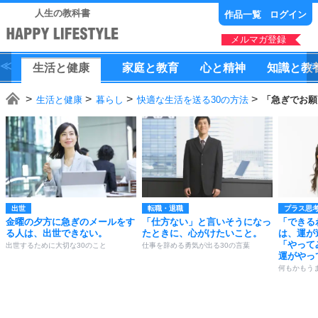
人生の教科書
作品一覧
ログイン
メルマガ登録
生活
と
健康
家庭
と
教育
心
と
精神
知識
と
教
生活と健康
暮らし
快適な生活を送る30の方法
「急ぎでお願
出世
転職・退職
プラス思
金曜の夕方に急ぎのメールをす
「仕方ない」と言いそうになっ
「できる
る人は、出世できない。
たときに、心がけたいこと。
は、運が
「やって
出世するために大切な30のこと
仕事を辞める勇気が出る30の言葉
運がやっ
何もかもう