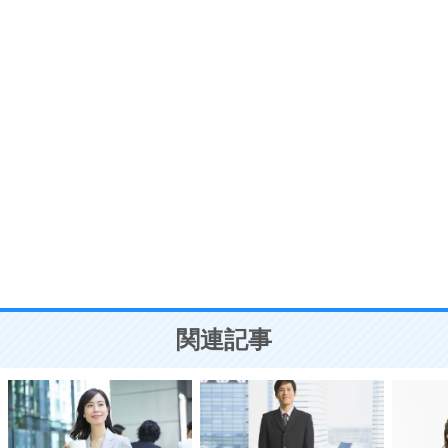
プラス思考
7
気持ちはなくていいから、とにかく癖にしてしま
う。
ポジティブ思考になる30の方法
自分磨き
8
いらない物は、徹底的に捨てる。
気品と美しさを身につける30の方法
勉強法
9
謙虚な人こそ、本当に強い人。
頭の使い方がうまくなる30の方法
恋愛学
10
人を好きになったら、まず相手を徹底的に信じる
ことが大切。
恋する人が知っておきたい30の大切なこと
関連記事