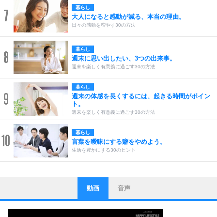
暮らし
7
大人になると感動が減る、本当の理由。
日々の感動を増やす30の方法
暮らし
8
週末に思い出したい、3つの出来事。
週末を楽しく有意義に過ごす30の方法
暮らし
9
週末の体感を長くするには、起きる時間がポイン
ト。
週末を楽しく有意義に過ごす30の方法
暮らし
10
言葉を曖昧にする癖をやめよう。
生活を豊かにする30のヒント
動画
音声
ストレス対策
1
他人と比べない。
いっそのこと、他人を見ない。
いらいらしない人になる30の方法