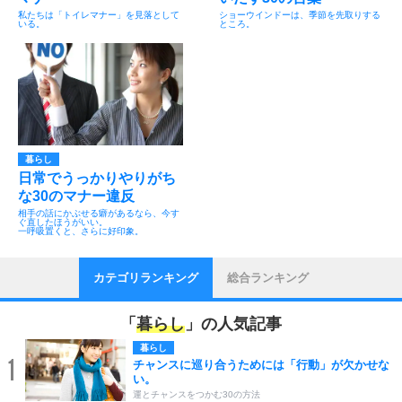
私たちは「トイレマナー」を見落として
ショーウインドーは、季節を先取りする
いる。
ところ。
暮らし
日常でうっかりやりがち
な30のマナー違反
相手の話にかぶせる癖があるなら、今す
ぐ直したほうがいい。
一呼吸置くと、さらに好印象。
カテゴリランキング
総合ランキング
「
暮らし
」の人気記事
暮らし
1
チャンスに巡り合うためには「行動」が欠かせな
い。
運とチャンスをつかむ30の方法