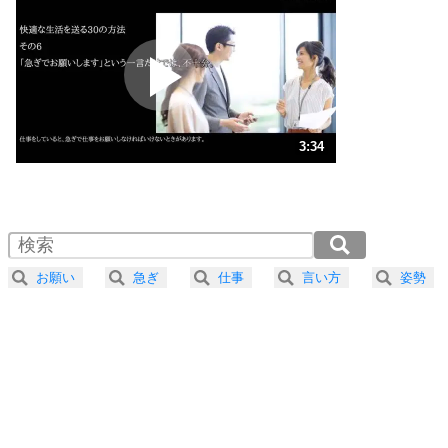
プラス思考
2
ポジティブになれない原因は、行動しないから。
ポジティブ思考になる30の方法
ストレス対策
3
人生、なんとかなるもの。
3:34
気楽に生きる30の方法
1.0倍速 （840KB 3分34秒）
1.5倍速 （561KB 2分23秒）
自分磨き
4
器の大きい人は、怒りを優しさで表現する。
2.0倍速 （421KB 1分47秒）
器の大きい人になる30の方法
2.5倍速 （337KB 1分26秒）
お願い
急ぎ
仕事
言い方
姿勢
3.0倍速 （281KB 1分11秒）
プラス思考
5
ネガティブな人は、複雑に考える。
3.5倍速 （241KB 1分1秒）
ポジティブな人は、シンプルに考える。
4.0倍速 （211KB 53秒）
ポジティブ思考になる30の方法
ストレス対策
6
価値観を捨てると、いらいらも消える。
いらいらしない人になる30の方法