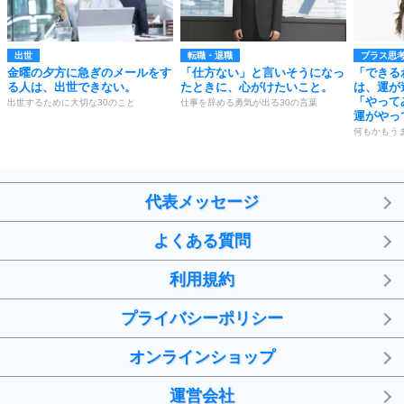
出世
転職・退職
プラス思
金曜の夕方に急ぎのメールをす
「仕方ない」と言いそうになっ
「できる
る人は、出世できない。
たときに、心がけたいこと。
は、運が
「やって
出世するために大切な30のこと
仕事を辞める勇気が出る30の言葉
運がやっ
何もかもう
代表メッセージ
よくある質問
利用規約
プライバシーポリシー
オンラインショップ
運営会社