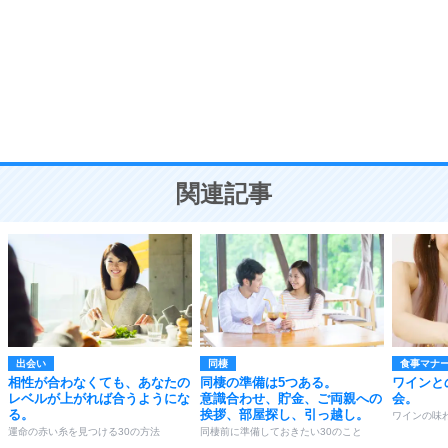
勉強法
9
謙虚な人こそ、本当に強い人。
頭の使い方がうまくなる30の方法
恋愛学
10
人を好きになったら、まず相手を徹底的に信じる
ことが大切。
恋する人が知っておきたい30の大切なこと
関連記事
出会い
同棲
食事マナ
相性が合わなくても、あなたの
同棲の準備は5つある。
ワインと
レベルが上がれば合うようにな
意識合わせ、貯金、ご両親への
会。
る。
挨拶、部屋探し、引っ越し。
ワインの味
運命の赤い糸を見つける30の方法
同棲前に準備しておきたい30のこと