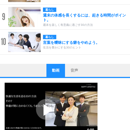
暮らし
9
週末の体感を長くするには、起きる時間がポイン
ト。
週末を楽しく有意義に過ごす30の方法
暮らし
10
言葉を曖昧にする癖をやめよう。
生活を豊かにする30のヒント
動画
音声
ストレス対策
1
他人と比べない。
いっそのこと、他人を見ない。
いらいらしない人になる30の方法
プラス思考
2
ポジティブになれない原因は、行動しないから。
ポジティブ思考になる30の方法
ストレス対策
3
人生、なんとかなるもの。