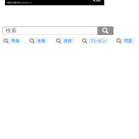
4:00
気楽に生きる30の方法
1.0倍速 （938KB 4分0秒）
1.5倍速 （626KB 2分40秒）
自分磨き
4
器の大きい人は、怒りを優しさで表現する。
2.0倍速 （470KB 2分0秒）
器の大きい人になる30の方法
2.5倍速 （376KB 1分36秒）
準備
本番
発揮
プレゼン
問題
3.0倍速 （313KB 1分20秒）
プラス思考
5
ネガティブな人は、複雑に考える。
3.5倍速 （269KB 1分8秒）
ポジティブな人は、シンプルに考える。
4.0倍速 （235KB 1分0秒）
ポジティブ思考になる30の方法
ストレス対策
6
価値観を捨てると、いらいらも消える。
いらいらしない人になる30の方法
プラス思考
7
気持ちはなくていいから、とにかく癖にしてしま
う。
ポジティブ思考になる30の方法
自分磨き
8
いらない物は、徹底的に捨てる。
気品と美しさを身につける30の方法