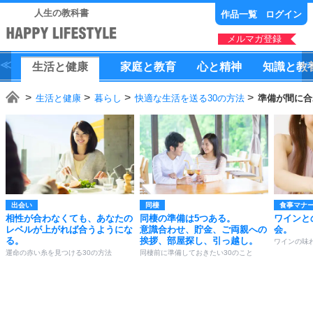
人生の教科書
作品一覧
ログイン
メルマガ登録
生活
と
健康
家庭
と
教育
心
と
精神
知識
と
教
生活と健康
暮らし
快適な生活を送る30の方法
準備が間に合
出会い
同棲
食事マナ
相性が合わなくても、あなたの
同棲の準備は5つある。
ワインと
レベルが上がれば合うようにな
意識合わせ、貯金、ご両親への
会。
る。
挨拶、部屋探し、引っ越し。
ワインの味
運命の赤い糸を見つける30の方法
同棲前に準備しておきたい30のこと