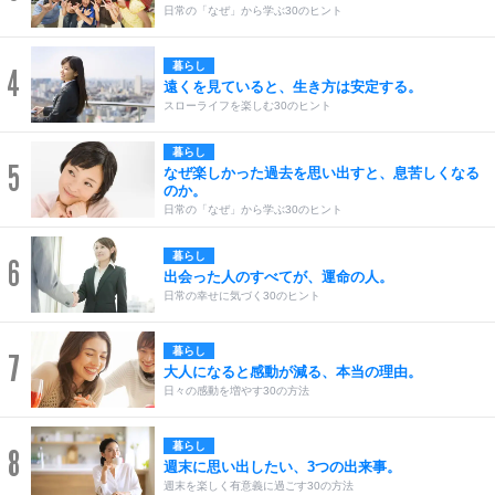
日常の「なぜ」から学ぶ30のヒント
暮らし
4
遠くを見ていると、生き方は安定する。
スローライフを楽しむ30のヒント
暮らし
5
なぜ楽しかった過去を思い出すと、息苦しくなる
のか。
日常の「なぜ」から学ぶ30のヒント
暮らし
6
出会った人のすべてが、運命の人。
日常の幸せに気づく30のヒント
暮らし
7
大人になると感動が減る、本当の理由。
日々の感動を増やす30の方法
暮らし
8
週末に思い出したい、3つの出来事。
週末を楽しく有意義に過ごす30の方法