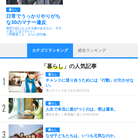
暮らし
日常でうっかりやりがち
な30のマナー違反
相手の話にかぶせる癖があるなら、今す
ぐ直したほうがいい。
一呼吸置くと、さらに好印象。
カテゴリランキング
総合ランキング
「
暮らし
」の人気記事
暮らし
1
チャンスに巡り合うためには「行動」が欠かせな
い。
運とチャンスをつかむ30の方法
暮らし
2
人生で本当に差がつくのは、実は週末。
週末を楽しく有意義に過ごす30の方法
暮らし
3
なぜ子どもたちは、いつも元気なのか。