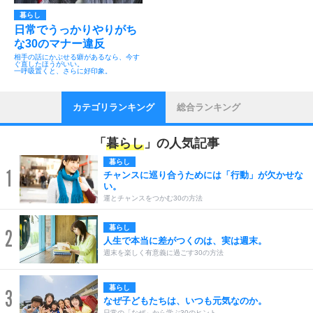
暮らし
日常でうっかりやりがち
な30のマナー違反
相手の話にかぶせる癖があるなら、今す
ぐ直したほうがいい。
一呼吸置くと、さらに好印象。
カテゴリランキング
総合ランキング
「
暮らし
」の人気記事
暮らし
1
チャンスに巡り合うためには「行動」が欠かせな
い。
運とチャンスをつかむ30の方法
暮らし
2
人生で本当に差がつくのは、実は週末。
週末を楽しく有意義に過ごす30の方法
暮らし
3
なぜ子どもたちは、いつも元気なのか。
日常の「なぜ」から学ぶ30のヒント