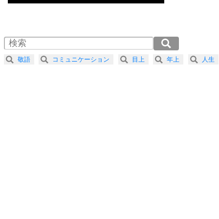
気楽に生きる30の方法
1.0倍速 （672KB 2分51秒）
1.5倍速 （448KB 1分54秒）
自分磨き
4
器の大きい人は、怒りを優しさで表現する。
2.0倍速 （336KB 1分25秒）
器の大きい人になる30の方法
2.5倍速 （269KB 1分8秒）
敬語
コミュニケーション
目上
年上
人生
3.0倍速 （225KB 57秒）
プラス思考
5
ネガティブな人は、複雑に考える。
3.5倍速 （193KB 49秒）
ポジティブな人は、シンプルに考える。
4.0倍速 （169KB 42秒）
ポジティブ思考になる30の方法
ストレス対策
6
価値観を捨てると、いらいらも消える。
いらいらしない人になる30の方法
プラス思考
7
気持ちはなくていいから、とにかく癖にしてしま
う。
ポジティブ思考になる30の方法
自分磨き
8
いらない物は、徹底的に捨てる。
気品と美しさを身につける30の方法