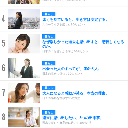
暮らし
4
遠くを見ていると、生き方は安定する。
スローライフを楽しむ30のヒント
暮らし
5
なぜ楽しかった過去を思い出すと、息苦しくなる
のか。
日常の「なぜ」から学ぶ30のヒント
暮らし
6
出会った人のすべてが、運命の人。
日常の幸せに気づく30のヒント
暮らし
7
大人になると感動が減る、本当の理由。
日々の感動を増やす30の方法
暮らし
8
週末に思い出したい、3つの出来事。
週末を楽しく有意義に過ごす30の方法