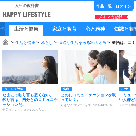
人生の教科書
作品一覧
ログイン
メルマガ登録
生活
と
健康
家庭
と
教育
心
と
精神
知識
と
教
生活と健康
暮らし
快適な生活を送る30の方法
敬語は、コミ
ストレス対策
告白
出世
たまには独り言も悪くない。
まめにコミュニケーションを取
コミュニ
独り言は、自分とのコミュニケ
っていく。
い人ほど
ーションだ。
好きな人のハートを射止める30の方法
スピード出
気分リフレッシュの100の方法