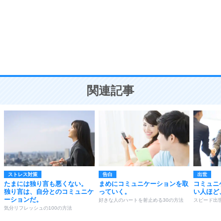
勉強法
9
謙虚な人こそ、本当に強い人。
頭の使い方がうまくなる30の方法
恋愛学
10
人を好きになったら、まず相手を徹底的に信じる
ことが大切。
恋する人が知っておきたい30の大切なこと
関連記事
ストレス対策
告白
出世
たまには独り言も悪くない。
まめにコミュニケーションを取
コミュニ
独り言は、自分とのコミュニケ
っていく。
い人ほど
ーションだ。
好きな人のハートを射止める30の方法
スピード出
気分リフレッシュの100の方法