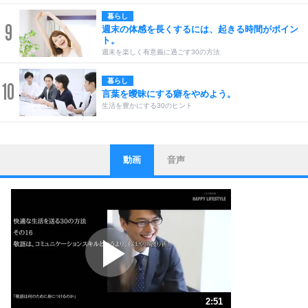
暮らし
9
週末の体感を長くするには、起きる時間がポイン
ト。
週末を楽しく有意義に過ごす30の方法
暮らし
10
言葉を曖昧にする癖をやめよう。
生活を豊かにする30のヒント
動画
音声
ストレス対策
1
他人と比べない。
いっそのこと、他人を見ない。
いらいらしない人になる30の方法
プラス思考
2
ポジティブになれない原因は、行動しないから。
ポジティブ思考になる30の方法
ストレス対策
3
人生、なんとかなるもの。
2:51