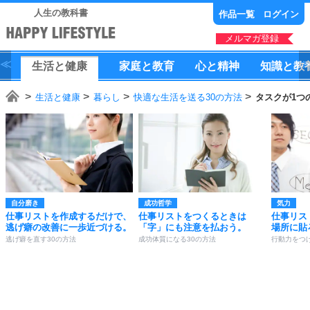
人生の教科書
作品一覧
ログイン
メルマガ登録
生活
と
健康
家庭
と
教育
心
と
精神
知識
と
教
生活と健康
暮らし
快適な生活を送る30の方法
タスクが1つ
自分磨き
成功哲学
気力
仕事リストを作成するだけで、
仕事リストをつくるときは
仕事リス
逃げ癖の改善に一歩近づける。
「字」にも注意を払おう。
場所に貼
逃げ癖を直す30の方法
成功体質になる30の方法
行動力をつけ