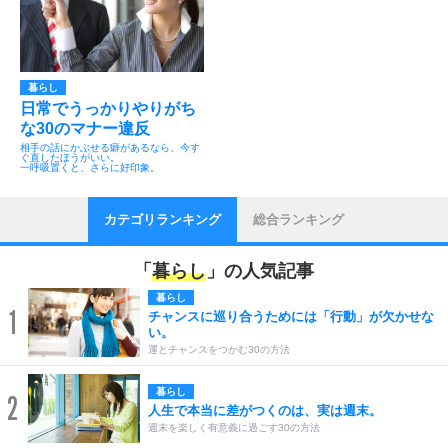
暮らし
日常でうっかりやりがち
な30のマナー違反
相手の話にかぶせる癖があるなら、今す
ぐ直したほうがいい。
一呼吸置くと、さらに好印象。
カテゴリランキング
総合ランキング
「
暮らし
」の人気記事
暮らし
1
チャンスに巡り合うためには「行動」が欠かせな
い。
運とチャンスをつかむ30の方法
暮らし
2
人生で本当に差がつくのは、実は週末。
週末を楽しく有意義に過ごす30の方法