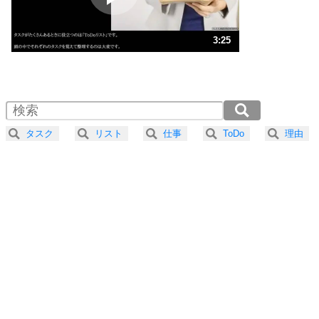
ストレス対策
3
人生、なんとかなるもの。
3:25
気楽に生きる30の方法
1.0倍速 （803KB 3分25秒）
1.5倍速 （536KB 2分16秒）
自分磨き
4
器の大きい人は、怒りを優しさで表現する。
2.0倍速 （402KB 1分42秒）
器の大きい人になる30の方法
2.5倍速 （322KB 1分22秒）
タスク
リスト
仕事
ToDo
理由
3.0倍速 （268KB 1分8秒）
プラス思考
5
ネガティブな人は、複雑に考える。
3.5倍速 （230KB 58秒）
ポジティブな人は、シンプルに考える。
4.0倍速 （201KB 51秒）
ポジティブ思考になる30の方法
ストレス対策
6
価値観を捨てると、いらいらも消える。
いらいらしない人になる30の方法
プラス思考
7
気持ちはなくていいから、とにかく癖にしてしま
う。
ポジティブ思考になる30の方法