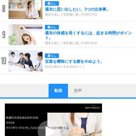
暮らし
8
週末に思い出したい、3つの出来事。
週末を楽しく有意義に過ごす30の方法
暮らし
9
週末の体感を長くするには、起きる時間がポイン
ト。
週末を楽しく有意義に過ごす30の方法
暮らし
10
言葉を曖昧にする癖をやめよう。
生活を豊かにする30のヒント
動画
音声
ストレス対策
1
他人と比べない。
いっそのこと、他人を見ない。
いらいらしない人になる30の方法
プラス思考
2
ポジティブになれない原因は、行動しないから。
ポジティブ思考になる30の方法