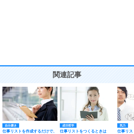
自分磨き
8
いらない物は、徹底的に捨てる。
気品と美しさを身につける30の方法
勉強法
9
謙虚な人こそ、本当に強い人。
頭の使い方がうまくなる30の方法
恋愛学
10
人を好きになったら、まず相手を徹底的に信じる
ことが大切。
恋する人が知っておきたい30の大切なこと
関連記事
自分磨き
成功哲学
気力
仕事リストを作成するだけで、
仕事リストをつくるときは
仕事リス