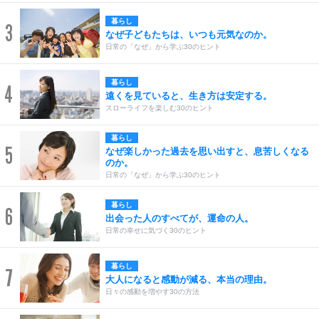
暮らし
3
なぜ子どもたちは、いつも元気なのか。
日常の「なぜ」から学ぶ30のヒント
暮らし
4
遠くを見ていると、生き方は安定する。
スローライフを楽しむ30のヒント
暮らし
5
なぜ楽しかった過去を思い出すと、息苦しくなる
のか。
日常の「なぜ」から学ぶ30のヒント
暮らし
6
出会った人のすべてが、運命の人。
日常の幸せに気づく30のヒント
暮らし
7
大人になると感動が減る、本当の理由。
日々の感動を増やす30の方法