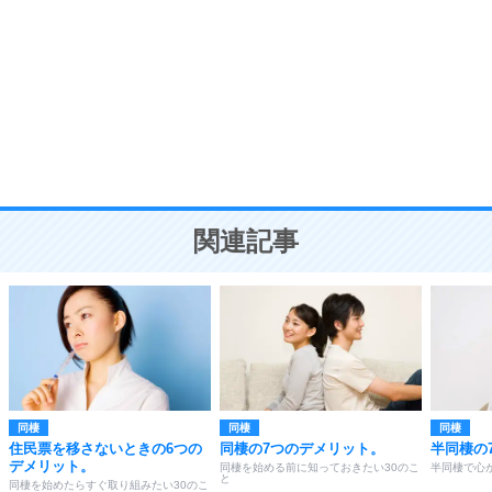
8
いらない物は、徹底的に捨てる。
気品と美しさを身につける30の方法
勉強法
9
謙虚な人こそ、本当に強い人。
頭の使い方がうまくなる30の方法
恋愛学
10
人を好きになったら、まず相手を徹底的に信じる
ことが大切。
恋する人が知っておきたい30の大切なこと
関連記事
同棲
同棲
同棲
住民票を移さないときの6つの
同棲の7つのデメリット。
半同棲の
デメリット。
同棲を始める前に知っておきたい30のこ
半同棲で心
と
同棲を始めたらすぐ取り組みたい30のこ