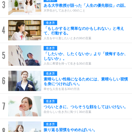
3
ある大学教授が語った「人生の優先順位」の話。
大学生がしておきたい30のこと
生き方
4
「もしかすると簡単なのかもしれない」と考え
て、行動する。
人生をやり直したいときの30の言葉
生き方
5
「したいか、したくないか」より「後悔するか、
しないか」。
人生に希望を持って生きる30の言葉
生き方
6
素晴らしい性格になるためには、素晴らしい習慣
を身につければいい。
幸せな人生を送る30の方法
生き方
7
つらいときに、つらそうな顔をしてはいけない。
自分らしい生き方に気づく30の言葉
生き方
8
振り返る習慣をやめればいい。