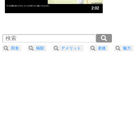
ストレス対策
3
人生、なんとかなるもの。
2:02
気楽に生きる30の方法
1.0倍速 （478KB 2分2秒）
1.5倍速 （319KB 1分21秒）
自分磨き
4
器の大きい人は、怒りを優しさで表現する。
2.0倍速 （239KB 1分1秒）
器の大きい人になる30の方法
2.5倍速 （192KB 48秒）
田舎
病院
デメリット
老後
魅力
3.0倍速 （160KB 40秒）
プラス思考
5
ネガティブな人は、複雑に考える。
3.5倍速 （137KB 34秒）
ポジティブな人は、シンプルに考える。
4.0倍速 （120KB 30秒）
ポジティブ思考になる30の方法
ストレス対策
6
価値観を捨てると、いらいらも消える。
いらいらしない人になる30の方法
プラス思考
7
気持ちはなくていいから、とにかく癖にしてしま
う。
ポジティブ思考になる30の方法
自分磨き