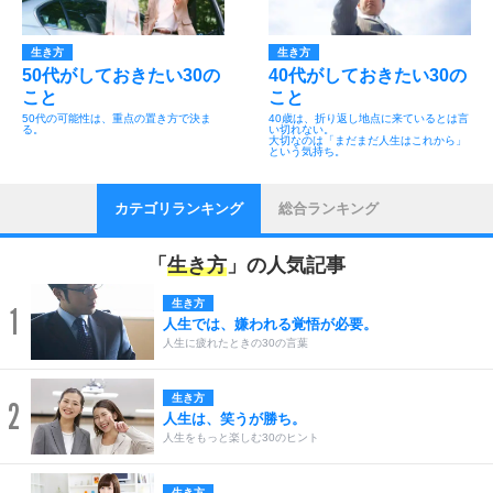
生き方
生き方
50代がしておきたい30の
40代がしておきたい30の
こと
こと
50代の可能性は、重点の置き方で決ま
40歳は、折り返し地点に来ているとは言
る。
い切れない。
大切なのは「まだまだ人生はこれから」
という気持ち。
カテゴリランキング
総合ランキング
「
生き方
」の人気記事
生き方
1
人生では、嫌われる覚悟が必要。
人生に疲れたときの30の言葉
生き方
2
人生は、笑うが勝ち。
人生をもっと楽しむ30のヒント
生き方