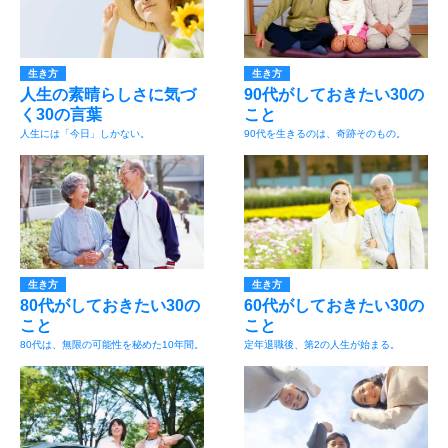
生き方
生き方
人生の素晴らしさに気づ
90代がしておきたい30の
く30の言葉
こと
人生には「今日」しかない。
90代を生きるのは、奇跡そのもの。
生き方
生き方
80代がしておきたい30の
60代がしておきたい30の
こと
こと
80代は、無限の可能性を秘めた10年間。
定年退職後、第2の人生が始まる。