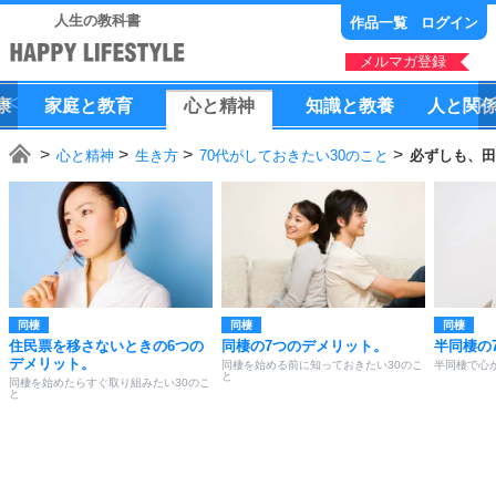
人生の教科書
作品一覧
ログイン
メルマガ登録
康
家庭
と
教育
心
と
精神
知識
と
教養
人
と
関
心と精神
生き方
70代がしておきたい30のこと
必ずしも、田
同棲
同棲
同棲
住民票を移さないときの6つの
同棲の7つのデメリット。
半同棲の
デメリット。
同棲を始める前に知っておきたい30のこ
半同棲で心
と
同棲を始めたらすぐ取り組みたい30のこ
と