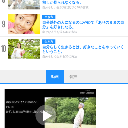
前しか見られなくなる。
自分らしい生き方に気づく30の言葉
生き方
9
自分以外の人になるのはやめて「ありのままの自
分」を好きになる。
幸せな人生を送る30の方法
生き方
10
自分らしく生きるとは、好きなことをやっていく
ということ。
自分らしく生きる30の方法
動画
音声
ストレス対策
1
他人と比べない。
いっそのこと、他人を見ない。
いらいらしない人になる30の方法
プラス思考
2
ポジティブになれない原因は、行動しないから。
ポジティブ思考になる30の方法