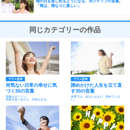
雨の日を楽しめるようになる、ポジティブの言葉。
「雨は、雨なりに楽しい」
同じカテゴリーの作品
プラス思考
プラス思考
何気ない日常の幸せに気
諦めかけた人生を立て直
づく30の言葉
す30の言葉
朝食はガソリン。
本音では、あなたはまだ、諦めていな
朝食を食べるから、元気も出る。
い。