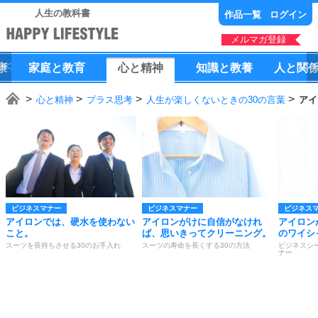
人生の教科書
作品一覧
ログイン
メルマガ登録
康
家庭
と
教育
心
と
精神
知識
と
教養
人
と
関
心と精神
プラス思考
人生が楽しくないときの30の言葉
アイ
ビジネスマナー
ビジネスマナー
ビジネス
アイロンでは、硬水を使わない
アイロンがけに自信がなけれ
アイロン
こと。
ば、思いきってクリーニング。
のワイシ
スーツを長持ちさせる30のお手入れ
スーツの寿命を長くする30の方法
ビジネスシ
ナー