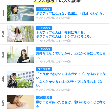
「
プラス思考
」の人気記事
プラス思考
1
ポジティブになれない原因は、行動しないから。
ポジティブ思考になる30の方法
プラス思考
2
ネガティブな人は、複雑に考える。
ポジティブな人は、シンプルに考える。
ポジティブ思考になる30の方法
プラス思考
3
気持ちはなくていいから、とにかく癖にしてしま
う。
ポジティブ思考になる30の方法
プラス思考
「どうせできない」はネガティブになるおまじな
4
い。
「なんとかなる」はポジティブになるおまじな
い。
ポジティブ思考になる30の方法
プラス思考
5
嫌なことがあったときは、意味のあることと考え
る。