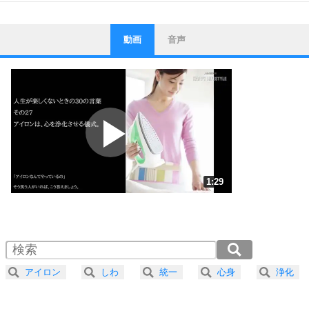
動画
音声
ストレス対策
1
他人と比べない。
いっそのこと、他人を見ない。
いらいらしない人になる30の方法
プラス思考
2
ポジティブになれない原因は、行動しないから。
ポジティブ思考になる30の方法
ストレス対策
3
人生、なんとかなるもの。
1:29
気楽に生きる30の方法
1.0倍速 （349KB 1分29秒）
1.5倍速 （233KB 59秒）
自分磨き
4
器の大きい人は、怒りを優しさで表現する。
2.0倍速 （175KB 44秒）
器の大きい人になる30の方法
2.5倍速 （140KB 35秒）
アイロン
しわ
統一
心身
浄化
3.0倍速 （117KB 29秒）
プラス思考
5
ネガティブな人は、複雑に考える。
3.5倍速 （100KB 25秒）
ポジティブな人は、シンプルに考える。