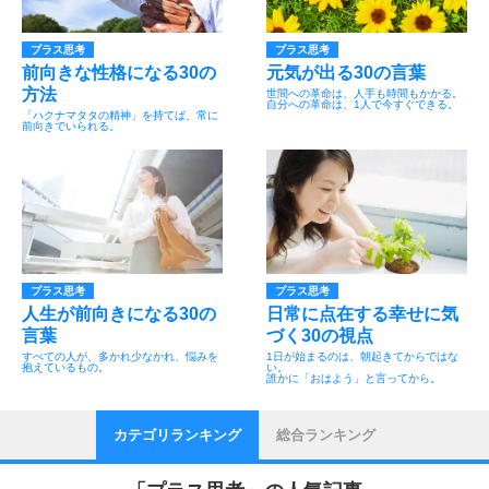
プラス思考
プラス思考
前向きな性格になる30の
元気が出る30の言葉
方法
世間への革命は、人手も時間もかかる。
自分への革命は、1人で今すぐできる。
「ハクナマタタの精神」を持てば、常に
前向きでいられる。
プラス思考
プラス思考
人生が前向きになる30の
日常に点在する幸せに気
言葉
づく30の視点
すべての人が、多かれ少なかれ、悩みを
1日が始まるのは、朝起きてからではな
抱えているもの。
い。
誰かに「おはよう」と言ってから。
カテゴリランキング
総合ランキング