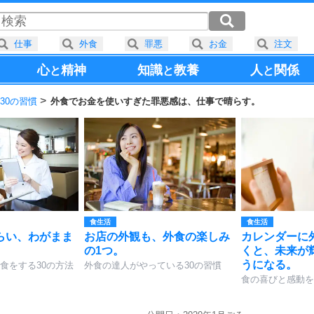
仕事
外食
罪悪
お金
注文
心
精神
知識
教養
人
関係
と
と
と
30の習慣
外食でお金を使いすぎた罪悪感は、仕事で晴らす。
食生活
食生活
らい、わがまま
お店の外観も、外食の楽しみ
カレンダーに
。
の1つ。
くと、未来が
うになる。
食をする30の方法
外食の達人がやっている30の習慣
食の喜びと感動を