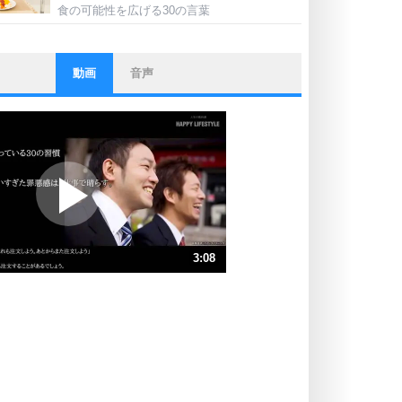
食の可能性を広げる30の言葉
動画
音声
ストレス対策
他人と比べない。
いっそのこと、他人を見ない。
いらいらしない人になる30の方法
プラス思考
ポジティブになれない原因は、行動
しないから。
ポジティブ思考になる30の方法
ストレス対策
3:08
人生、なんとかなるもの。
気楽に生きる30の方法
速 （736KB 3分8秒）
速 （491KB 2分5秒）
自分磨き
器の大きい人は、怒りを優しさで表
速 （369KB 1分34秒）
現する。
速 （295KB 1分15秒）
器の大きい人になる30の方法
速 （246KB 1分2秒）