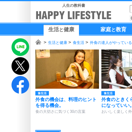
人生の教科書
生活
健康
家庭
教育
と
と
生活と健康
食生活
外食の達人がやっている
食生活
食生活
外食の機会は、料理のヒント
外食のときく
を得る機会。
になっていい
食の大切さに気づく30の言葉
おいしく楽しく外