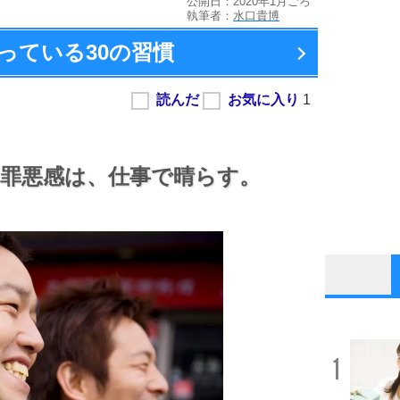
公開日：2020年1月ごろ
執筆者：
水口貴博
っている
30の習慣
罪悪感は、
仕事で晴らす。
1