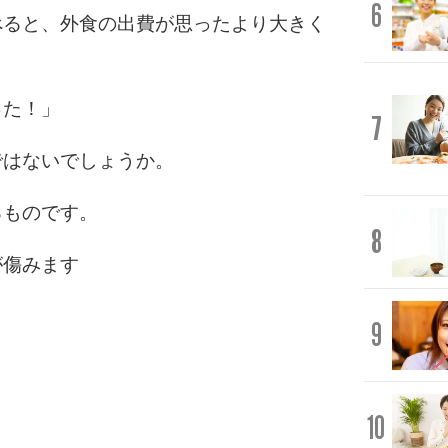
6
べると、外食の出費が思ったより大きく
った！」
7
ではないでしょうか。
るものです。
8
が傷みます
9
10