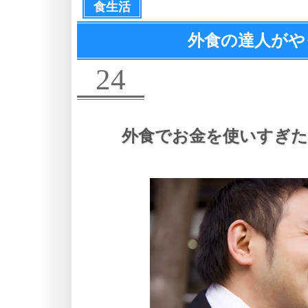
食生活
外食の達人がや
24
外食でお金を使いすぎた