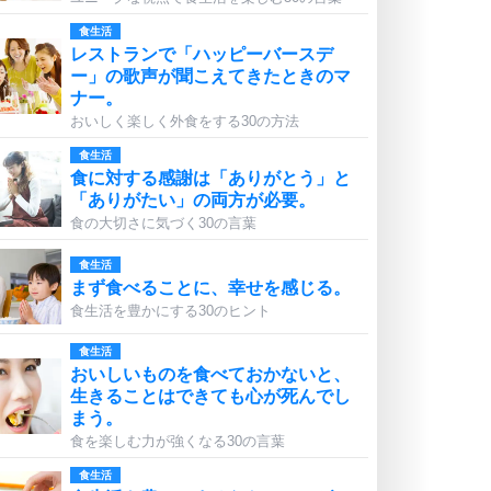
食生活
レストランで「ハッピーバースデ
ー」の歌声が聞こえてきたときのマ
ナー。
おいしく楽しく外食をする30の方法
食生活
食に対する感謝は「ありがとう」と
「ありがたい」の両方が必要。
食の大切さに気づく30の言葉
食生活
まず食べることに、幸せを感じる。
食生活を豊かにする30のヒント
食生活
おいしいものを食べておかないと、
生きることはできても心が死んでし
まう。
食を楽しむ力が強くなる30の言葉
食生活