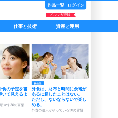
作品一覧
ログイン
メルマガ登録
仕事
技術
資産
運用
と
と
食生活
外食の予定を書
外食は、財布と時間に余裕が
輝いて見えるよ
あるに超したことはない。
ただし、ないならないで楽し
める。
増やす30の言葉
外食の達人がやっている30の習慣