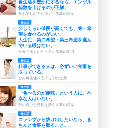
食生活を豊かにするなら、エンゲル
係数を上げるのが正解。
食を楽しむ力が強くなる30の言葉
食生活
少しくらい値段が高くても、第一希
望を食べるのがいい。
人生に、第二希望・第三希望を選ん
でいる暇はない。
外食の達人がやっている30の習慣
食生活
仕事ができる人は、必ずいい食事を
取っている。
食の可能性を広げる30の言葉
食生活
「食べるのが趣味」という人に、不
幸な人はいない。
食の喜びと感動を増やす30の言葉
食生活
スランプから抜け出したいなら、き
ちんと食事を取ること。