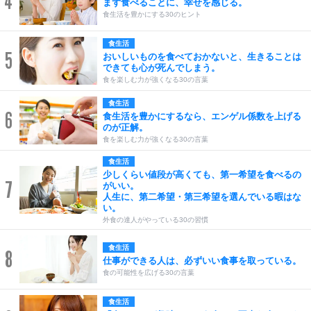
4
まず食べることに、幸せを感じる。
食生活を豊かにする30のヒント
食生活
5
おいしいものを食べておかないと、生きることは
できても心が死んでしまう。
食を楽しむ力が強くなる30の言葉
食生活
6
食生活を豊かにするなら、エンゲル係数を上げる
のが正解。
食を楽しむ力が強くなる30の言葉
食生活
少しくらい値段が高くても、第一希望を食べるの
7
がいい。
人生に、第二希望・第三希望を選んでいる暇はな
い。
外食の達人がやっている30の習慣
食生活
8
仕事ができる人は、必ずいい食事を取っている。
食の可能性を広げる30の言葉
食生活