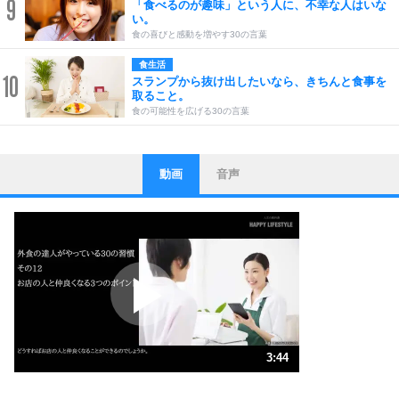
9
「食べるのが趣味」という人に、不幸な人はいな
い。
食の喜びと感動を増やす30の言葉
食生活
10
スランプから抜け出したいなら、きちんと食事を
取ること。
食の可能性を広げる30の言葉
動画
音声
ストレス対策
1
他人と比べない。
いっそのこと、他人を見ない。
いらいらしない人になる30の方法
プラス思考
2
ポジティブになれない原因は、行動しないから。
ポジティブ思考になる30の方法
ストレス対策
3
人生、なんとかなるもの。
3:44
気楽に生きる30の方法
1.0倍速 （878KB 3分44秒）