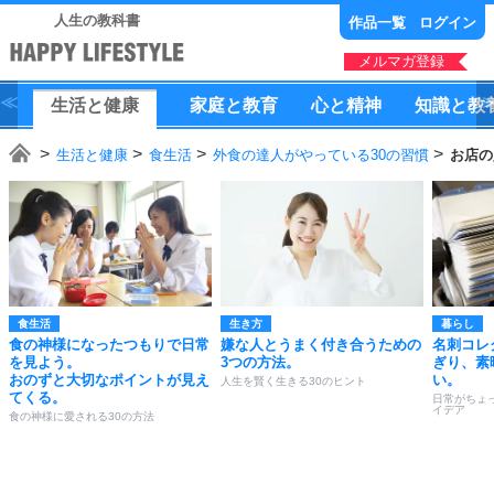
人生の教科書
作品一覧
ログイン
メルマガ登録
生活
と
健康
家庭
と
教育
心
と
精神
知識
と
教
生活と健康
食生活
外食の達人がやっている30の習慣
お店の
食生活
生き方
暮らし
食の神様になったつもりで日常
嫌な人とうまく付き合うための
名刺コレ
を見よう。
3つの方法。
ぎり、素
おのずと大切なポイントが見え
い。
人生を賢く生きる30のヒント
てくる。
日常がちょ
イデア
食の神様に愛される30の方法