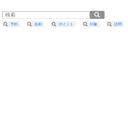
1.5倍速 （586KB 2分29秒）
自分磨き
4
器の大きい人は、怒りを優しさで表現する。
2.0倍速 （440KB 1分52秒）
器の大きい人になる30の方法
2.5倍速 （352KB 1分29秒）
予約
名刺
ポイント
印象
訪問
3.0倍速 （293KB 1分14秒）
プラス思考
5
ネガティブな人は、複雑に考える。
3.5倍速 （252KB 1分4秒）
ポジティブな人は、シンプルに考える。
4.0倍速 （220KB 56秒）
ポジティブ思考になる30の方法
ストレス対策
6
価値観を捨てると、いらいらも消える。
いらいらしない人になる30の方法
プラス思考
7
気持ちはなくていいから、とにかく癖にしてしま
う。
ポジティブ思考になる30の方法
自分磨き
8
いらない物は、徹底的に捨てる。
気品と美しさを身につける30の方法