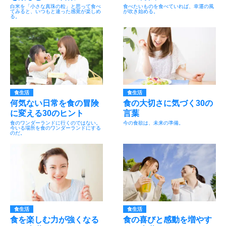
白米を「小さな真珠の粒」と思って食べ
食べたいものを食べていれば、幸運の風
てみると、いつもと違った感覚が楽しめ
が吹き始める。
る。
食生活
食生活
何気ない日常を食の冒険
食の大切さに気づく30の
に変える30のヒント
言葉
食のワンダーランドに行くのではない。
今の食欲は、未来の準備。
今いる場所を食のワンダーランドにする
のだ。
食生活
食生活
食を楽しむ力が強くなる
食の喜びと感動を増やす