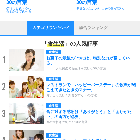
30の言葉
30の言葉
ぼうっと食べるな。
幸せな人は、おいしさの幅が広い。
命をかけて食べろ。
カテゴリランキング
総合ランキング
「
食生活
」の人気記事
食生活
1
お菓子の最後の1つには、特別な力が宿ってい
る。
ユニークな視点で食生活を楽しむ30の言葉
食生活
2
レストランで「ハッピーバースデー」の歌声が聞
こえてきたときのマナー。
おいしく楽しく外食をする30の方法
食生活
3
食に対する感謝は「ありがとう」と「ありがた
い」の両方が必要。
食の大切さに気づく30の言葉
食生活