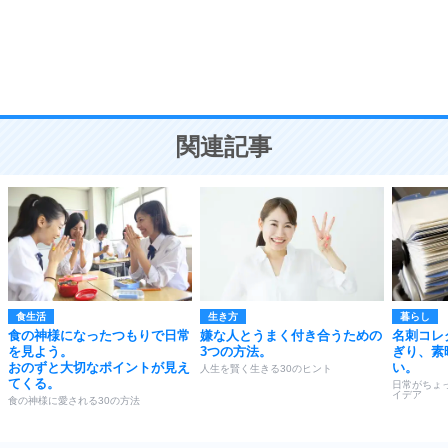
勉強法
9
謙虚な人こそ、本当に強い人。
頭の使い方がうまくなる30の方法
恋愛学
10
人を好きになったら、まず相手を徹底的に信じる
ことが大切。
恋する人が知っておきたい30の大切なこと
関連記事
食生活
生き方
暮らし
食の神様になったつもりで日常
嫌な人とうまく付き合うための
名刺コレ
を見よう。
3つの方法。
ぎり、素
おのずと大切なポイントが見え
い。
人生を賢く生きる30のヒント
てくる。
日常がちょ
イデア
食の神様に愛される30の方法