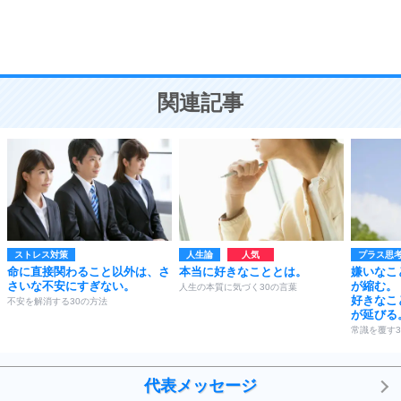
頭の使い方がうまくなる30の方法
恋愛学
10
人を好きになったら、まず相手を徹底的に信じる
ことが大切。
恋する人が知っておきたい30の大切なこと
関連記事
ストレス対策
人生論
プラス思
命に直接関わること以外は、さ
本当に好きなこととは。
嫌いなこ
さいな不安にすぎない。
が縮む。
人生の本質に気づく30の言葉
好きなこ
不安を解消する30の方法
が延びる
常識を覆す3
代表メッセージ