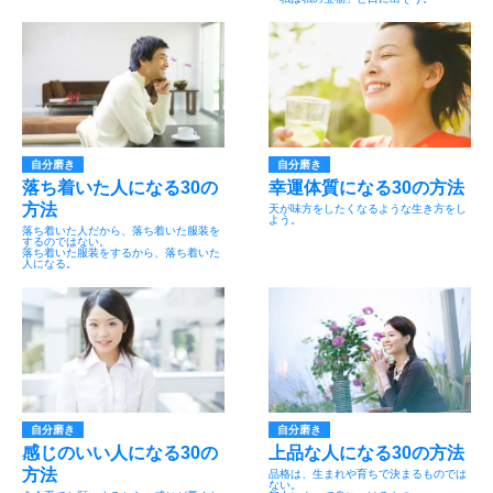
自分磨き
自分磨き
落ち着いた人になる30の
幸運体質になる30の方法
方法
天が味方をしたくなるような生き方をし
よう。
落ち着いた人だから、落ち着いた服装を
するのではない。
落ち着いた服装をするから、落ち着いた
人になる。
自分磨き
自分磨き
感じのいい人になる30の
上品な人になる30の方法
方法
品格は、生まれや育ちで決まるものでは
ない。