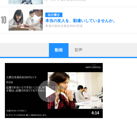
自分磨き
10
本当の友人を、勘違いしていませんか。
本当の自分を知る30の方法
動画
音声
ストレス対策
1
他人と比べない。
いっそのこと、他人を見ない。
いらいらしない人になる30の方法
プラス思考
2
ポジティブになれない原因は、行動しないから。
ポジティブ思考になる30の方法
ストレス対策
3
人生、なんとかなるもの。
4:14
気楽に生きる30の方法
1.0倍速 （993KB 4分14秒）
1.5倍速 （662KB 2分49秒）
自分磨き