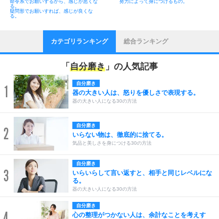
命令系でお願いするから、感じが悪くな
努力によって身につけるもの。
る。
疑問形でお願いすれば、感じが良くな
る。
カテゴリランキング
総合ランキング
「
自分磨き
」の人気記事
自分磨き
1
器の大きい人は、怒りを優しさで表現する。
器の大きい人になる30の方法
自分磨き
2
いらない物は、徹底的に捨てる。
気品と美しさを身につける30の方法
自分磨き
3
いらいらして言い返すと、相手と同じレベルにな
る。
器の大きい人になる30の方法
自分磨き
4
心の整理がつかない人は、余計なことを考えす