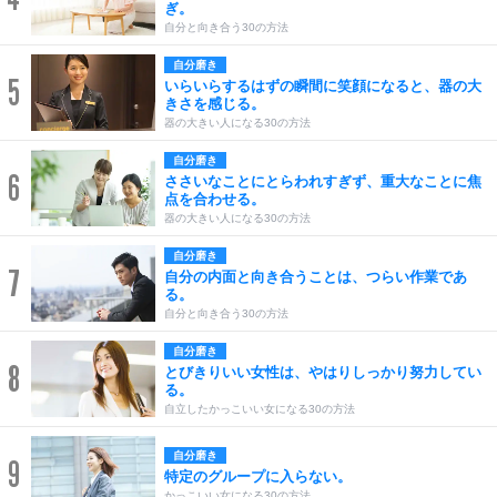
ぎ。
自分と向き合う30の方法
自分磨き
5
いらいらするはずの瞬間に笑顔になると、器の大
きさを感じる。
器の大きい人になる30の方法
自分磨き
6
ささいなことにとらわれすぎず、重大なことに焦
点を合わせる。
器の大きい人になる30の方法
自分磨き
7
自分の内面と向き合うことは、つらい作業であ
る。
自分と向き合う30の方法
自分磨き
8
とびきりいい女性は、やはりしっかり努力してい
る。
自立したかっこいい女になる30の方法
自分磨き
9
特定のグループに入らない。
かっこいい女になる30の方法