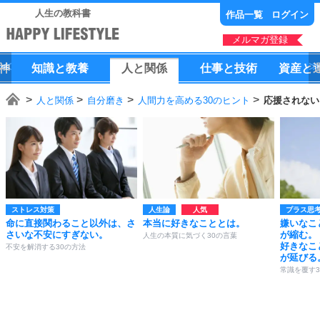
人生の教科書
作品一覧
ログイン
メルマガ登録
神
知識
と
教養
人
と
関係
仕事
と
技術
資産
と
人と関係
自分磨き
人間力を高める30のヒント
応援されない
ストレス対策
人生論
プラス思
命に直接関わること以外は、さ
本当に好きなこととは。
嫌いなこ
さいな不安にすぎない。
が縮む。
人生の本質に気づく30の言葉
好きなこ
不安を解消する30の方法
が延びる
常識を覆す3