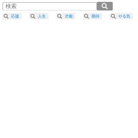
4
器の大きい人は、怒りを優しさで表現する。
2.0倍速 （497KB 2分7秒）
器の大きい人になる30の方法
2.5倍速 （398KB 1分41秒）
応援
人生
才能
期待
やる気
3.0倍速 （332KB 1分24秒）
プラス思考
5
ネガティブな人は、複雑に考える。
3.5倍速 （284KB 1分12秒）
ポジティブな人は、シンプルに考える。
4.0倍速 （249KB 1分3秒）
ポジティブ思考になる30の方法
ストレス対策
6
価値観を捨てると、いらいらも消える。
いらいらしない人になる30の方法
プラス思考
7
気持ちはなくていいから、とにかく癖にしてしま
う。
ポジティブ思考になる30の方法
自分磨き
8
いらない物は、徹底的に捨てる。
気品と美しさを身につける30の方法
勉強法
9
謙虚な人こそ、本当に強い人。