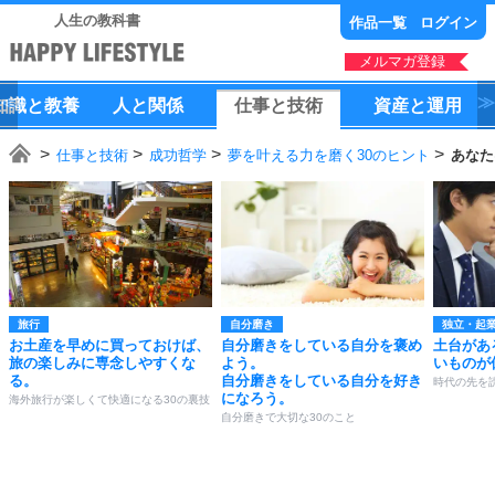
人生の教科書
作品一覧
ログイン
メルマガ登録
知識
と
教養
人
と
関係
仕事
と
技術
資産
と
運用
仕事と技術
成功哲学
夢を叶える力を磨く30のヒント
あなた
旅行
自分磨き
独立・起
お土産を早めに買っておけば、
自分磨きをしている自分を褒め
土台があ
旅の楽しみに専念しやすくな
よう。
いものが
る。
自分磨きをしている自分を好き
時代の先を
になろう。
海外旅行が楽しくて快適になる30の裏技
自分磨きで大切な30のこと