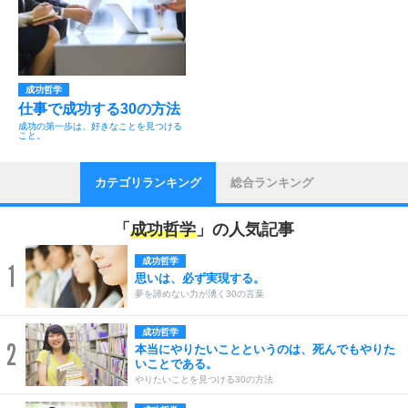
成功哲学
仕事で成功する30の方法
成功の第一歩は、好きなことを見つける
こと。
カテゴリランキング
総合ランキング
「
成功哲学
」の人気記事
成功哲学
1
思いは、必ず実現する。
夢を諦めない力が湧く30の言葉
成功哲学
2
本当にやりたいことというのは、死んでもやりた
いことである。
やりたいことを見つける30の方法