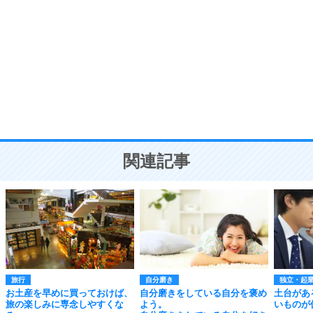
8
いらない物は、徹底的に捨てる。
気品と美しさを身につける30の方法
勉強法
9
謙虚な人こそ、本当に強い人。
頭の使い方がうまくなる30の方法
恋愛学
10
人を好きになったら、まず相手を徹底的に信じる
ことが大切。
恋する人が知っておきたい30の大切なこと
関連記事
旅行
自分磨き
独立・起
お土産を早めに買っておけば、
自分磨きをしている自分を褒め
土台があ
旅の楽しみに専念しやすくな
よう。
いものが