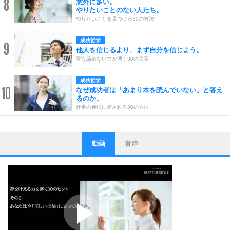
8
意外に多い。
やりたいことのない人たち。
やりたいことを見つける30の方法
成功哲学
9
他人を信じるより、まず自分を信じよう。
夢を諦めない力が湧く30の言葉
成功哲学
10
なぜ成功者は「あまり本を読んでいない」と答え
るのか。
仕事の神様に愛される30の方法
動画
音声
ストレス対策
1
他人と比べない。
いっそのこと、他人を見ない。
いらいらしない人になる30の方法
プラス思考
2
ポジティブになれない原因は、行動しないから。
ポジティブ思考になる30の方法