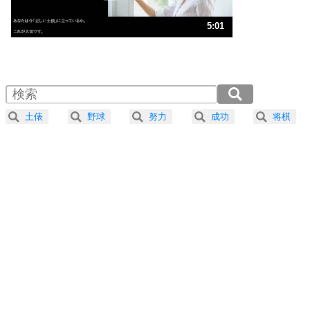
ストレス対策
3
人生、なんとかなるもの。
5:01
気楽に生きる30の方法
1.0倍速 （1.2MB 5分1秒）
1.5倍速 （787KB 3分21秒）
自分磨き
4
器の大きい人は、怒りを優しさで表現する。
2.0倍速 （590KB 2分30秒）
器の大きい人になる30の方法
2.5倍速 （472KB 2分0秒）
土俵
野球
努力
成功
将棋
3.0倍速 （394KB 1分40秒）
プラス思考
5
ネガティブな人は、複雑に考える。
3.5倍速 （338KB 1分26秒）
ポジティブな人は、シンプルに考える。
4.0倍速 （296KB 1分15秒）
ポジティブ思考になる30の方法
ストレス対策
6
価値観を捨てると、いらいらも消える。
いらいらしない人になる30の方法
プラス思考
7
気持ちはなくていいから、とにかく癖にしてしま
う。
ポジティブ思考になる30の方法
自分磨き