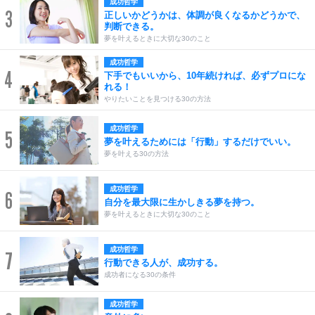
成功哲学
3
正しいかどうかは、体調が良くなるかどうかで、
判断できる。
夢を叶えるときに大切な30のこと
成功哲学
4
下手でもいいから、10年続ければ、必ずプロにな
れる！
やりたいことを見つける30の方法
成功哲学
5
夢を叶えるためには「行動」するだけでいい。
夢を叶える30の方法
成功哲学
6
自分を最大限に生かしきる夢を持つ。
夢を叶えるときに大切な30のこと
成功哲学
7
行動できる人が、成功する。
成功者になる30の条件
成功哲学