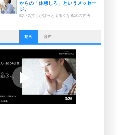
からの「休憩しろ」というメッセー
ジ。
暗い気持ちがぱっと明るくなる30の方法
動画
音声
ストレス対策
他人と比べない。
いっそのこと、他人を見ない。
いらいらしない人になる30の方法
プラス思考
ポジティブになれない原因は、行動
しないから。
ポジティブ思考になる30の方法
ストレス対策
3:26
人生、なんとかなるもの。
気楽に生きる30の方法
速 （807KB 3分26秒）
速 （538KB 2分17秒）
自分磨き
器の大きい人は、怒りを優しさで表
速 （404KB 1分43秒）
現する。
速 （323KB 1分22秒）