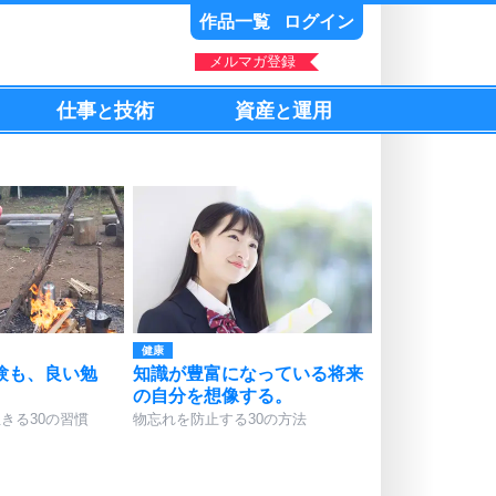
作品一覧
ログイン
メルマガ登録
仕事
技術
資産
運用
と
と
健康
験も、良い勉
知識が豊富になっている将来
の自分を想像する。
きる30の習慣
物忘れを防止する30の方法