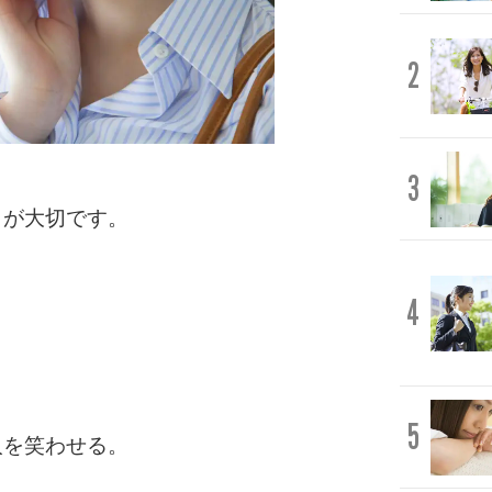
2
3
とが大切です。
。
4
5
人を笑わせる。