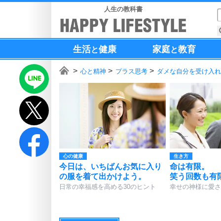
人生の教科書
生活
健康
家庭
教育
と
と
心と精神
プラス思考
ダメな自分を受け入れ
心の健康
生き方
今日は、いちばんお気に入り
命は有限。
の服を着て出かけよう。
笑う回数も有
日常の幸福感を高める30のヒント
幸せの神様に愛さ