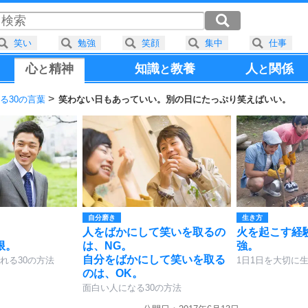
笑い
勉強
笑顔
集中
仕事
心
精神
知識
教養
人
関係
と
と
と
る30の言葉
笑わない日もあっていい。別の日にたっぷり笑えばいい。
自分磨き
生き方
人をばかにして笑いを取るの
火を起こす経
限。
は、NG。
強。
自分をばかにして笑いを取る
れる30の方法
1日1日を大切に生
のは、OK。
面白い人になる30の方法