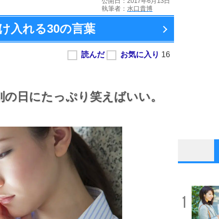
公開日：2017年6月13日
執筆者：
水口貴博
け入れる
30の言葉
別の日にたっぷり笑えばいい。
1