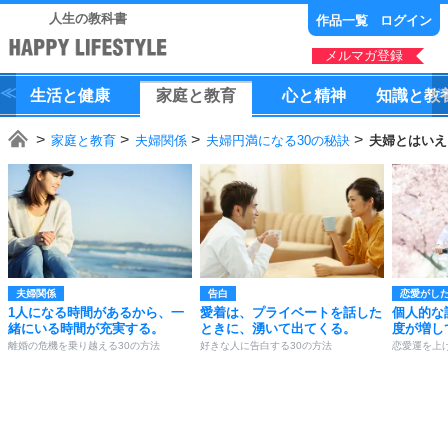
人生の教科書
作品一覧
ログイン
メルマガ登録
生活
と
健康
家庭
と
教育
心
と
精神
知識
と
教
家庭と教育
夫婦関係
夫婦円満になる30の秘訣
夫婦とはいえ
夫婦関係
告白
恋愛がし
1人になる時間があるから、一
愛着は、プライベートを話した
個人的な
緒にいる時間が充実する。
ときに、湧いて出てくる。
度が増し
離婚の危機を乗り越える30の方法
好きな人に告白する30の方法
恋愛運を上げ