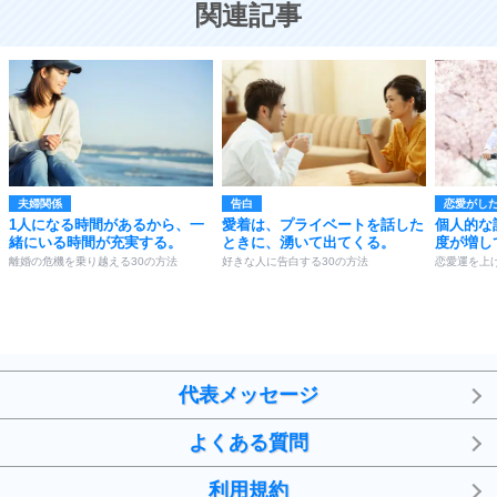
関連記事
夫婦関係
告白
恋愛がし
1人になる時間があるから、一
愛着は、プライベートを話した
個人的な
緒にいる時間が充実する。
ときに、湧いて出てくる。
度が増し
離婚の危機を乗り越える30の方法
好きな人に告白する30の方法
恋愛運を上げ
代表メッセージ
よくある質問
利用規約