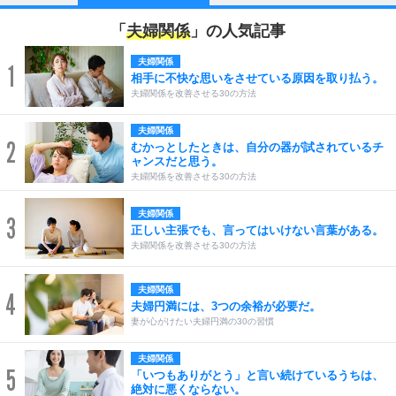
「
夫婦関係
」の人気記事
夫婦関係
1
相手に不快な思いをさせている原因を取り払う。
夫婦関係を改善させる30の方法
夫婦関係
2
むかっとしたときは、自分の器が試されているチ
ャンスだと思う。
夫婦関係を改善させる30の方法
夫婦関係
3
正しい主張でも、言ってはいけない言葉がある。
夫婦関係を改善させる30の方法
夫婦関係
4
夫婦円満には、3つの余裕が必要だ。
妻が心がけたい夫婦円満の30の習慣
夫婦関係
5
「いつもありがとう」と言い続けているうちは、
絶対に悪くならない。