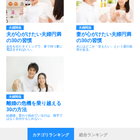
夫婦関係
夫婦関係
夫が心がけたい夫婦円満
妻が心がけたい夫婦円満
の30の習慣
の30の習慣
会社を出たタイミングで、家で待つ妻に
夫にはどこか「甘えたい」という退行欲
電話をすればいい。
求がある。
夫婦関係
離婚の危機を乗り越える
30の方法
結婚後、変わり始めているのは、相手で
はなく自分かもしれない。
カテゴリランキング
総合ランキング