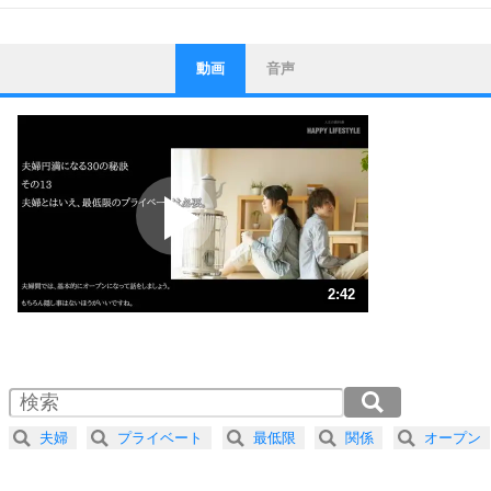
動画
音声
ストレス対策
1
他人と比べない。
いっそのこと、他人を見ない。
いらいらしない人になる30の方法
プラス思考
2
ポジティブになれない原因は、行動しないから。
ポジティブ思考になる30の方法
ストレス対策
3
人生、なんとかなるもの。
2:42
気楽に生きる30の方法
1.0倍速 （636KB 2分42秒）
1.5倍速 （424KB 1分48秒）
自分磨き
4
器の大きい人は、怒りを優しさで表現する。
2.0倍速 （318KB 1分21秒）
器の大きい人になる30の方法
2.5倍速 （255KB 1分5秒）
夫婦
プライベート
最低限
関係
オープン
3.0倍速 （213KB 54秒）
プラス思考
5
ネガティブな人は、複雑に考える。
3.5倍速 （182KB 46秒）
ポジティブな人は、シンプルに考える。