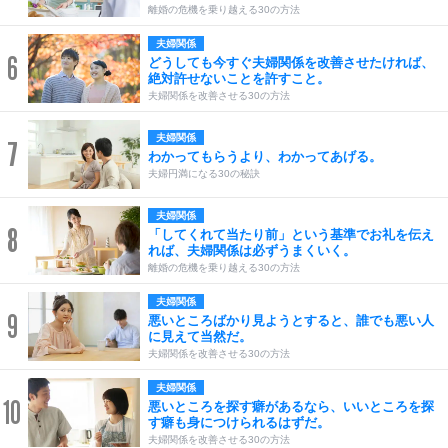
離婚の危機を乗り越える30の方法
夫婦関係
6
どうしても今すぐ夫婦関係を改善させたければ、
絶対許せないことを許すこと。
夫婦関係を改善させる30の方法
夫婦関係
7
わかってもらうより、わかってあげる。
夫婦円満になる30の秘訣
夫婦関係
8
「してくれて当たり前」という基準でお礼を伝え
れば、夫婦関係は必ずうまくいく。
離婚の危機を乗り越える30の方法
夫婦関係
9
悪いところばかり見ようとすると、誰でも悪い人
に見えて当然だ。
夫婦関係を改善させる30の方法
夫婦関係
10
悪いところを探す癖があるなら、いいところを探
す癖も身につけられるはずだ。
夫婦関係を改善させる30の方法