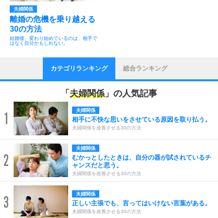
夫婦関係
離婚の危機を乗り越える
30の方法
結婚後、変わり始めているのは、相手で
はなく自分かもしれない。
カテゴリランキング
総合ランキング
「
夫婦関係
」の人気記事
夫婦関係
1
相手に不快な思いをさせている原因を取り払う。
夫婦関係を改善させる30の方法
夫婦関係
2
むかっとしたときは、自分の器が試されているチ
ャンスだと思う。
夫婦関係を改善させる30の方法
夫婦関係
3
正しい主張でも、言ってはいけない言葉がある。
夫婦関係を改善させる30の方法