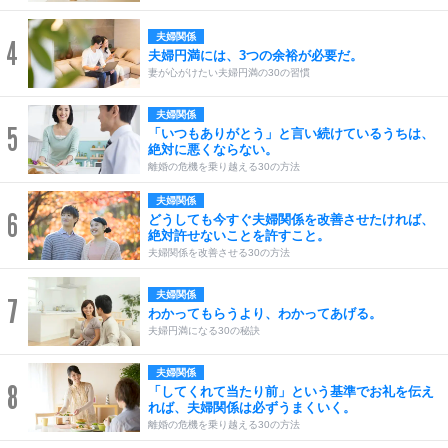
夫婦関係
4
夫婦円満には、3つの余裕が必要だ。
妻が心がけたい夫婦円満の30の習慣
夫婦関係
5
「いつもありがとう」と言い続けているうちは、
絶対に悪くならない。
離婚の危機を乗り越える30の方法
夫婦関係
6
どうしても今すぐ夫婦関係を改善させたければ、
絶対許せないことを許すこと。
夫婦関係を改善させる30の方法
夫婦関係
7
わかってもらうより、わかってあげる。
夫婦円満になる30の秘訣
夫婦関係
8
「してくれて当たり前」という基準でお礼を伝え
れば、夫婦関係は必ずうまくいく。
離婚の危機を乗り越える30の方法