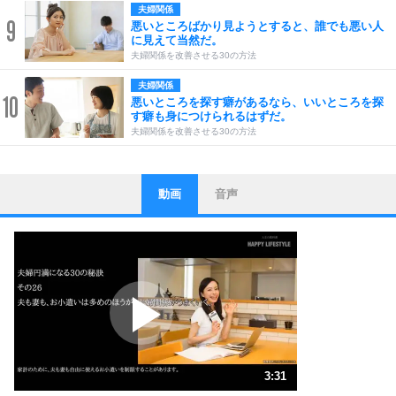
夫婦関係
9
悪いところばかり見ようとすると、誰でも悪い人
に見えて当然だ。
夫婦関係を改善させる30の方法
夫婦関係
10
悪いところを探す癖があるなら、いいところを探
す癖も身につけられるはずだ。
夫婦関係を改善させる30の方法
動画
音声
ストレス対策
1
他人と比べない。
いっそのこと、他人を見ない。
いらいらしない人になる30の方法
プラス思考
2
ポジティブになれない原因は、行動しないから。
ポジティブ思考になる30の方法
ストレス対策
3
人生、なんとかなるもの。
3:31
気楽に生きる30の方法