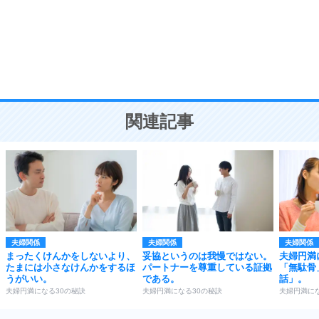
勉強法
9
謙虚な人こそ、本当に強い人。
頭の使い方がうまくなる30の方法
恋愛学
10
人を好きになったら、まず相手を徹底的に信じる
ことが大切。
恋する人が知っておきたい30の大切なこと
関連記事
夫婦関係
夫婦関係
夫婦関係
まったくけんかをしないより、
妥協というのは我慢ではない。
夫婦円満
たまには小さなけんかをするほ
パートナーを尊重している証拠
「無駄骨
うがいい。
である。
話」。
夫婦円満になる30の秘訣
夫婦円満になる30の秘訣
夫婦円満にな