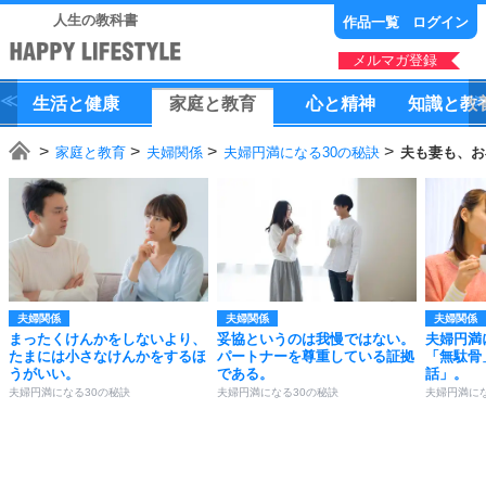
人生の教科書
作品一覧
ログイン
メルマガ登録
生活
と
健康
家庭
と
教育
心
と
精神
知識
と
教
家庭と教育
夫婦関係
夫婦円満になる30の秘訣
夫も妻も、お
夫婦関係
夫婦関係
夫婦関係
まったくけんかをしないより、
妥協というのは我慢ではない。
夫婦円満
たまには小さなけんかをするほ
パートナーを尊重している証拠
「無駄骨
うがいい。
である。
話」。
夫婦円満になる30の秘訣
夫婦円満になる30の秘訣
夫婦円満にな