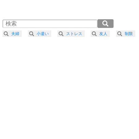
1.0倍速 （827KB 3分31秒）
1.5倍速 （552KB 2分21秒）
自分磨き
4
器の大きい人は、怒りを優しさで表現する。
2.0倍速 （414KB 1分45秒）
器の大きい人になる30の方法
2.5倍速 （331KB 1分24秒）
夫婦
小遣い
ストレス
友人
制限
3.0倍速 （276KB 1分10秒）
プラス思考
5
ネガティブな人は、複雑に考える。
3.5倍速 （237KB 1分0秒）
ポジティブな人は、シンプルに考える。
4.0倍速 （207KB 52秒）
ポジティブ思考になる30の方法
ストレス対策
6
価値観を捨てると、いらいらも消える。
いらいらしない人になる30の方法
プラス思考
7
気持ちはなくていいから、とにかく癖にしてしま
う。
ポジティブ思考になる30の方法
自分磨き
8
いらない物は、徹底的に捨てる。
気品と美しさを身につける30の方法