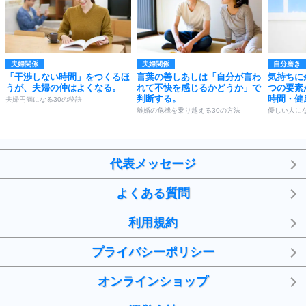
夫婦関係
夫婦関係
自分磨き
「干渉しない時間」をつくるほ
言葉の善しあしは「自分が言わ
気持ちに
うが、夫婦の仲はよくなる。
れて不快を感じるかどうか」で
つの要素
判断する。
時間・健
夫婦円満になる30の秘訣
離婚の危機を乗り越える30の方法
優しい人にな
代表メッセージ
よくある質問
利用規約
プライバシーポリシー
オンラインショップ