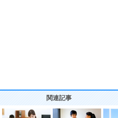
いらいらしない人になる30の方法
プラス思考
7
気持ちはなくていいから、とにかく癖にしてしま
う。
ポジティブ思考になる30の方法
自分磨き
8
いらない物は、徹底的に捨てる。
気品と美しさを身につける30の方法
勉強法
9
謙虚な人こそ、本当に強い人。
頭の使い方がうまくなる30の方法
恋愛学
10
人を好きになったら、まず相手を徹底的に信じる
ことが大切。
恋する人が知っておきたい30の大切なこと
関連記事