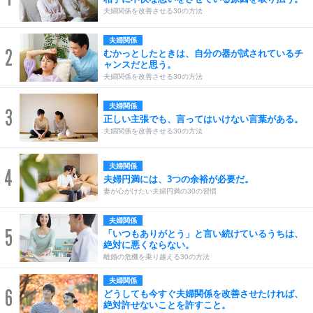
夫婦関係を改善させる30の方法
夫婦関係
2
むかっとしたときは、自分の器が試されているチ
ャンスだと思う。
夫婦関係を改善させる30の方法
夫婦関係
3
正しい主張でも、言ってはいけない言葉がある。
夫婦関係を改善させる30の方法
夫婦関係
4
夫婦円満には、3つの余裕が必要だ。
妻が心がけたい夫婦円満の30の習慣
夫婦関係
5
「いつもありがとう」と言い続けているうちは、
絶対に悪くならない。
離婚の危機を乗り越える30の方法
夫婦関係
6
どうしても今すぐ夫婦関係を改善させたければ、
絶対許せないことを許すこと。