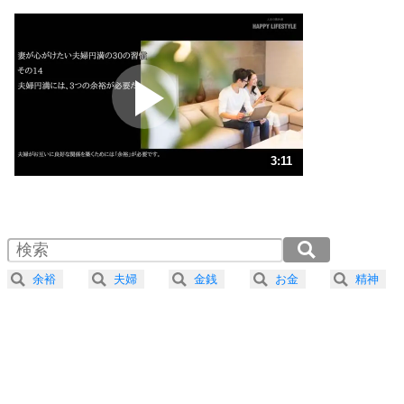
1
いっそのこと、他人を見ない。
いらいらしない人になる30の方法
プラス思考
2
ポジティブになれない原因は、行動しないから。
ポジティブ思考になる30の方法
ストレス対策
3
人生、なんとかなるもの。
3:11
気楽に生きる30の方法
1.0倍速 （749KB 3分11秒）
1.5倍速 （500KB 2分7秒）
自分磨き
4
器の大きい人は、怒りを優しさで表現する。
2.0倍速 （375KB 1分35秒）
器の大きい人になる30の方法
2.5倍速 （300KB 1分16秒）
余裕
夫婦
金銭
お金
精神
3.0倍速 （250KB 1分3秒）
プラス思考
5
ネガティブな人は、複雑に考える。
3.5倍速 （215KB 54秒）
ポジティブな人は、シンプルに考える。
4.0倍速 （188KB 47秒）
ポジティブ思考になる30の方法
ストレス対策
6
価値観を捨てると、いらいらも消える。