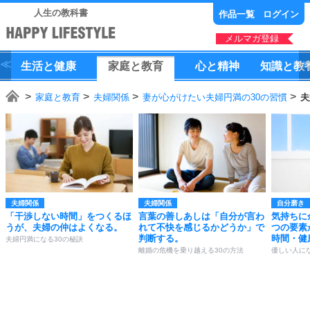
人生の教科書
作品一覧
ログイン
メルマガ登録
生活
と
健康
家庭
と
教育
心
と
精神
知識
と
教
家庭と教育
夫婦関係
妻が心がけたい夫婦円満の30の習慣
夫
夫婦関係
夫婦関係
自分磨き
「干渉しない時間」をつくるほ
言葉の善しあしは「自分が言わ
気持ちに
うが、夫婦の仲はよくなる。
れて不快を感じるかどうか」で
つの要素
判断する。
時間・健
夫婦円満になる30の秘訣
離婚の危機を乗り越える30の方法
優しい人にな