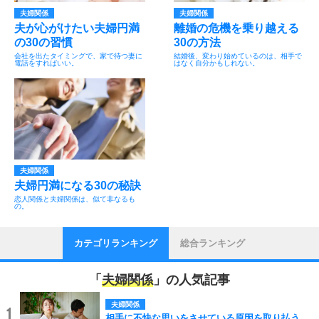
夫婦関係
夫婦関係
夫が心がけたい夫婦円満
離婚の危機を乗り越える
の30の習慣
30の方法
会社を出たタイミングで、家で待つ妻に
結婚後、変わり始めているのは、相手で
電話をすればいい。
はなく自分かもしれない。
夫婦関係
夫婦円満になる30の秘訣
恋人関係と夫婦関係は、似て非なるも
の。
カテゴリランキング
総合ランキング
「
夫婦関係
」の人気記事
夫婦関係
1
相手に不快な思いをさせている原因を取り払う。