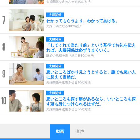
夫婦関係を改善させる30の方法
夫婦関係
7
わかってもらうより、わかってあげる。
夫婦円満になる30の秘訣
夫婦関係
8
「してくれて当たり前」という基準でお礼を伝え
れば、夫婦関係は必ずうまくいく。
離婚の危機を乗り越える30の方法
夫婦関係
9
悪いところばかり見ようとすると、誰でも悪い人
に見えて当然だ。
夫婦関係を改善させる30の方法
夫婦関係
10
悪いところを探す癖があるなら、いいところを探
す癖も身につけられるはずだ。
夫婦関係を改善させる30の方法
動画
音声
ストレス対策
他人と比べない。