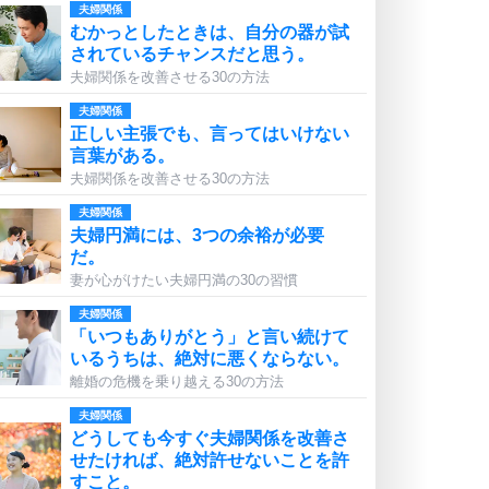
夫婦関係
むかっとしたときは、自分の器が試
されているチャンスだと思う。
夫婦関係を改善させる30の方法
夫婦関係
正しい主張でも、言ってはいけない
言葉がある。
夫婦関係を改善させる30の方法
夫婦関係
夫婦円満には、3つの余裕が必要
だ。
妻が心がけたい夫婦円満の30の習慣
夫婦関係
「いつもありがとう」と言い続けて
いるうちは、絶対に悪くならない。
離婚の危機を乗り越える30の方法
夫婦関係
どうしても今すぐ夫婦関係を改善さ
せたければ、絶対許せないことを許
すこと。