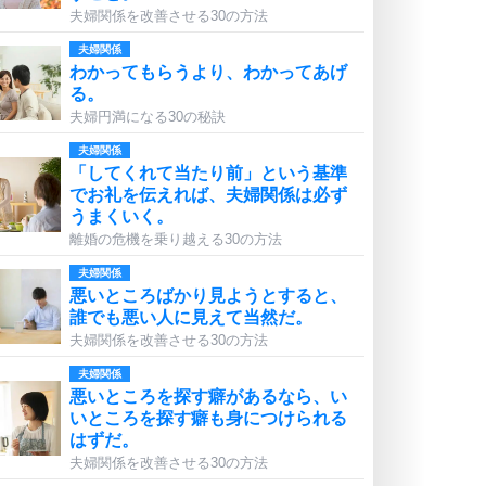
夫婦関係を改善させる30の方法
夫婦関係
わかってもらうより、わかってあげ
る。
夫婦円満になる30の秘訣
夫婦関係
「してくれて当たり前」という基準
でお礼を伝えれば、夫婦関係は必ず
うまくいく。
離婚の危機を乗り越える30の方法
夫婦関係
悪いところばかり見ようとすると、
誰でも悪い人に見えて当然だ。
夫婦関係を改善させる30の方法
夫婦関係
悪いところを探す癖があるなら、い
いところを探す癖も身につけられる
はずだ。
夫婦関係を改善させる30の方法