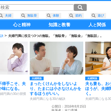
夫婦
無駄骨
体験
節約
遊び
心
精神
知識
教養
人
関係
と
と
と
秘訣
夫婦円満に役立つ3つの無駄。「無駄骨」「無駄金」「無駄話」。
夫婦関係
夫婦関係
不得手こそ、夫
まったくけんかをしないよ
夫も妻も、お
や味になる。
り、たまには小さなけんかを
ほうが、夫婦
するほうがいい。
く。
婦円満の30の習慣
夫婦円満になる30の秘訣
夫婦円満になる3
公開日：2016年8月15日
執筆者：
水口貴博