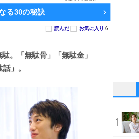
なる
30の秘訣
無駄。
「無駄骨」
「無駄金」
駄話」。
1