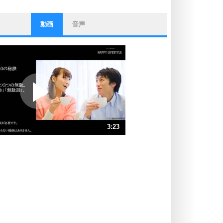
動画
音声
ストレス対策
他人と比べない。
いっそのこと、他人を見ない。
いらいらしない人になる30の方法
プラス思考
ポジティブになれない原因は、行動
しないから。
ポジティブ思考になる30の方法
ストレス対策
3:23
人生、なんとかなるもの。
気楽に生きる30の方法
速 （794KB 3分23秒）
速 （530KB 2分15秒）
自分磨き
器の大きい人は、怒りを優しさで表
速 （398KB 1分41秒）
現する。
速 （318KB 1分21秒）
器の大きい人になる30の方法
速 （265KB 1分7秒）
プラス思考
速 （228KB 58秒）
ネガティブな人は、複雑に考える。