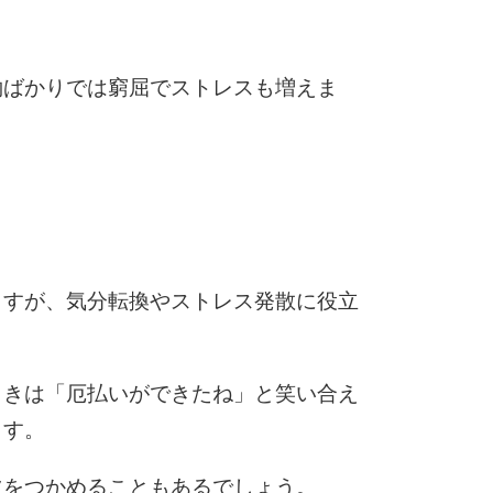
5
4.0倍
約ばかりでは窮屈でストレスも増えま
6
7
ますが、気分転換やストレス発散に役立
8
ときは「厄払いができたね」と笑い合え
9
ます。
ツをつかめることもあるでしょう。