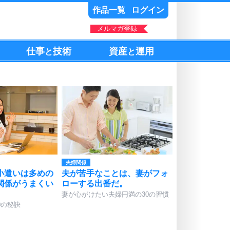
作品一覧
ログイン
メルマガ登録
仕事
技術
資産
運用
と
と
夫婦関係
小遣いは多めの
夫が苦手なことは、妻がフォ
関係がうまくい
ローする出番だ。
妻が心がけたい夫婦円満の30の習慣
0の秘訣