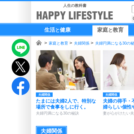
人生の教科書
生活
健康
家庭
教育
と
と
家庭と教育
夫婦関係
夫婦円満になる30の
夫婦関係
夫婦関係
たまには夫婦2人で、特別な
夫婦の得手・
場所で食事をしに行く。
婦らしい個性
夫婦円満になる30の秘訣
妻が心がけたい夫
夫婦関係