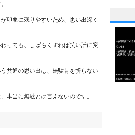
す。
うが印象に残りやすいため、思い出深く
1
終わっても、しばらくすれば笑い話に変
2
いう共通の思い出は、無駄骨を折らない
3
1.0倍
は、本当に無駄とは言えないのです。
1.5倍
4
2.0倍
2.5倍
3.0倍
3.5倍