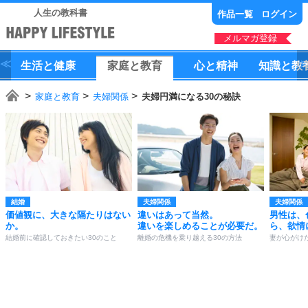
人生の教科書
作品一覧
ログイン
メルマガ登録
生活
と
健康
家庭
と
教育
心
と
精神
知識
と
教
家庭と教育
夫婦関係
夫婦円満になる30の秘訣
結婚
夫婦関係
夫婦関係
価値観に、大きな隔たりはない
違いはあって当然。
男性は、
か。
違いを楽しめることが必要だ。
ら、欲情
結婚前に確認しておきたい30のこと
離婚の危機を乗り越える30の方法
妻が心がけ