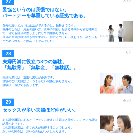
妥協というのは我慢ではない。
パートナーを尊重している証拠である。
自分の思いどおりに生活ができるのは、独身までです。
独身のころは、お金の使い方、食事の内容、起きる時間から寝る時間ま
で、何でも自分の思うようにして問題ありません。
自分のお金は自分のものですから、何にどのくらい使おうが、誰からも
とがめられることはありませんでした。
夫婦円満に役立つ3つの無駄。
「無駄骨」「無駄金」「無駄話」。
夫婦円満には、適度な無駄が必要です。
無駄のない夫婦ほど、つまらない関係はありません。
無駄は、遊びでもあります。
セックスが多い夫婦ほど仲がいい。
ある調査機関によると「セックスが多い夫婦ほど仲がいい」という調査
結果があります。
この調査結果は、多くの人が納得することでしょう。
深い体の関係は、深い心の結びつきになります。