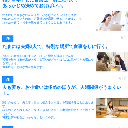
あらかじめ決めておけばいい。
往々にして大きなけんかほど、小さなことから始まります。
特にけんかというのは、言葉遣いが原因で怒ることが多いです。
たった一言で、相手を怒らせてしまうこともあります。
たまには夫婦2人で、特別な場所で食事をしに行く。
おいしい食事を口にすると、ほっと緊張が緩みませんか。
緊張を和らげる効果があり、お互いがざっくばらんに話ができる場にな
るでしょう。
食事には不思議な力があります。
夫も妻も、お小遣いは多めのほうが、夫婦関係がうまくい
く。
家計のために、夫も妻も自由に使えるお小遣いを制限することがありま
す。
将来のことを考えると、今はできるだけ自由な出費は抑えたいと思うで
しょう。
将来は何があるかわからないという不安。