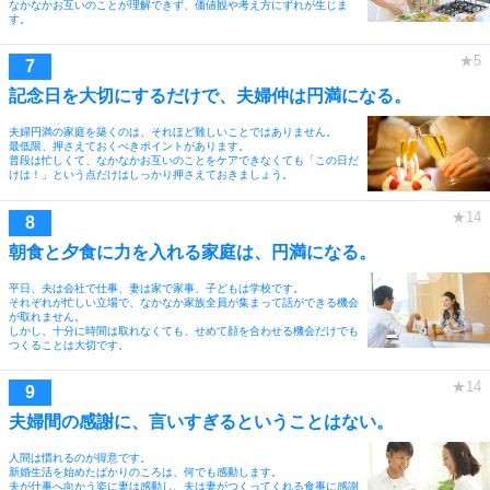
なかなかお互いのことが理解できず、価値観や考え方にずれが生じま
す。
記念日を大切にするだけで、夫婦仲は円満になる。
夫婦円満の家庭を築くのは、それほど難しいことではありません。
最低限、押さえておくべきポイントがあります。
普段は忙しくて、なかなかお互いのことをケアできなくても「この日だ
けは！」という点だけはしっかり押さえておきましょう。
朝食と夕食に力を入れる家庭は、円満になる。
平日、夫は会社で仕事、妻は家で家事、子どもは学校です。
それぞれが忙しい立場で、なかなか家族全員が集まって話ができる機会
が取れません。
しかし、十分に時間は取れなくても、せめて顔を合わせる機会だけでも
つくることは大切です。
夫婦間の感謝に、言いすぎるということはない。
人間は慣れるのが得意です。
新婚生活を始めたばかりのころは、何でも感動します。
夫が仕事へ向かう姿に妻は感動し、夫は妻がつくってくれる食事に感謝