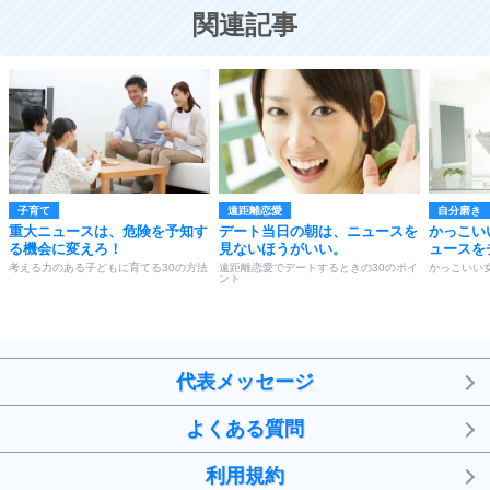
恋する人が知っておきたい30の大切なこと
関連記事
子育て
遠距離恋愛
自分磨き
重大ニュースは、危険を予知す
デート当日の朝は、ニュースを
かっこい
る機会に変えろ！
見ないほうがいい。
ュースを
考える力のある子どもに育てる30の方法
遠距離恋愛でデートするときの30のポイ
かっこいい
ント
代表メッセージ
よくある質問
利用規約