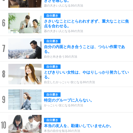
きさを感じる。
器の大きい人になる30の方法
自分磨き
6
ささいなことにとらわれすぎず、重大なことに焦
点を合わせる。
器の大きい人になる30の方法
自分磨き
7
自分の内面と向き合うことは、つらい作業であ
る。
自分と向き合う30の方法
自分磨き
8
とびきりいい女性は、やはりしっかり努力してい
る。
自立したかっこいい女になる30の方法
自分磨き
9
特定のグループに入らない。
かっこいい女になる30の方法
自分磨き
10
本当の友人を、勘違いしていませんか。
本当の自分を知る30の方法