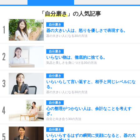
「
自分磨き
」の人気記事
自分磨き
1
器の大きい人は、怒りを優しさで表現する。
器の大きい人になる30の方法
自分磨き
2
いらない物は、徹底的に捨てる。
気品と美しさを身につける30の方法
自分磨き
3
いらいらして言い返すと、相手と同じレベルにな
る。
器の大きい人になる30の方法
自分磨き
4
心の整理がつかない人は、余計なことを考えす
ぎ。
自分と向き合う30の方法
自分磨き
5
いらいらするはずの瞬間に笑顔になると、器の大