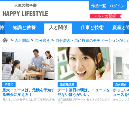
人生の教科書
作品一覧
ログイン
メルマガ登録
神
知識
と
教養
人
と
関係
仕事
と
技術
資産
と
人と関係
自分磨き
自分磨き・自己投資のモチベーションが上が
子育て
遠距離恋愛
自分磨き
重大ニュースは、危険を予知す
デート当日の朝は、ニュースを
かっこい
る機会に変えろ！
見ないほうがいい。
ュースを
考える力のある子どもに育てる30の方法
遠距離恋愛でデートするときの30のポイ
かっこいい
ント