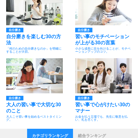
自分磨き
自分磨き
自分磨きを楽しむ30の方
習い事のモチベーション
法
が上がる30の言葉
「何のための自分磨きなのか」を明確に
小さな成長に目を向けることが、モチベ
することが大切。
ーションアップのコツ。
自分磨き
自分磨き
大人の習い事で大切な30
習い事で心がけたい30の
のこと
マナー
大人こそ習い事を始めるベストタイミン
お金を払う立場でも、先生に敬意を払
グ。
い、礼を尽くす。
カテゴリランキング
総合ランキング