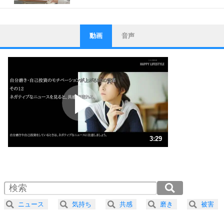
動画
音声
ストレス対策
1
他人と比べない。
いっそのこと、他人を見ない。
いらいらしない人になる30の方法
プラス思考
2
ポジティブになれない原因は、行動しないから。
ポジティブ思考になる30の方法
ストレス対策
3
人生、なんとかなるもの。
3:29
気楽に生きる30の方法
1.0倍速 （819KB 3分29秒）
1.5倍速 （546KB 2分19秒）
自分磨き
4
器の大きい人は、怒りを優しさで表現する。
2.0倍速 （410KB 1分44秒）
器の大きい人になる30の方法
2.5倍速 （328KB 1分23秒）
ニュース
気持ち
共感
磨き
被害
3.0倍速 （274KB 1分9秒）
プラス思考
5
ネガティブな人は、複雑に考える。