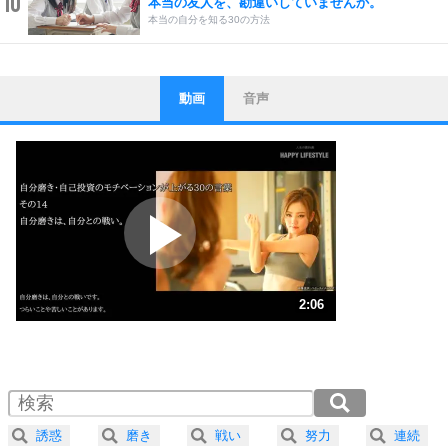
10
本当の友人を、勘違いしていませんか。
本当の自分を知る30の方法
動画
音声
ストレス対策
1
他人と比べない。
いっそのこと、他人を見ない。
いらいらしない人になる30の方法
プラス思考
2
ポジティブになれない原因は、行動しないから。
ポジティブ思考になる30の方法
ストレス対策
3
人生、なんとかなるもの。
2:06
気楽に生きる30の方法
1.0倍速 （496KB 2分6秒）
1.5倍速 （331KB 1分24秒）
自分磨き
4
器の大きい人は、怒りを優しさで表現する。
2.0倍速 （249KB 1分3秒）
器の大きい人になる30の方法
2.5倍速 （199KB 50秒）
誘惑
磨き
戦い
努力
連続
プラス思考