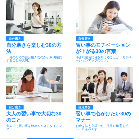
自分磨き
自分磨き
自分磨きを楽しむ30の方
習い事のモチベーション
法
が上がる30の言葉
「何のための自分磨きなのか」を明確に
小さな成長に目を向けることが、モチベ
することが大切。
ーションアップのコツ。
自分磨き
自分磨き
大人の習い事で大切な30
習い事で心がけたい30の
のこと
マナー
大人こそ習い事を始めるベストタイミン
お金を払う立場でも、先生に敬意を払
グ。
い、礼を尽くす。