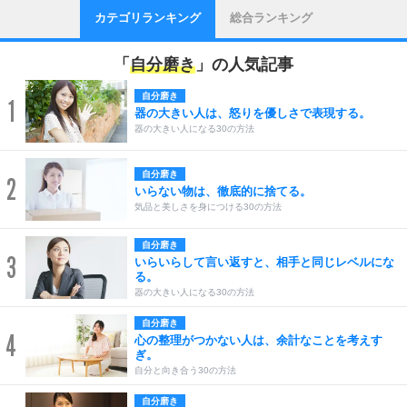
カテゴリランキング
総合ランキング
「
自分磨き
」の人気記事
自分磨き
1
器の大きい人は、怒りを優しさで表現する。
器の大きい人になる30の方法
自分磨き
2
いらない物は、徹底的に捨てる。
気品と美しさを身につける30の方法
自分磨き
3
いらいらして言い返すと、相手と同じレベルにな
る。
器の大きい人になる30の方法
自分磨き
4
心の整理がつかない人は、余計なことを考えす
ぎ。
自分と向き合う30の方法
自分磨き