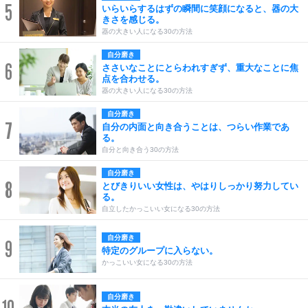
5
いらいらするはずの瞬間に笑顔になると、器の大
きさを感じる。
器の大きい人になる30の方法
自分磨き
6
ささいなことにとらわれすぎず、重大なことに焦
点を合わせる。
器の大きい人になる30の方法
自分磨き
7
自分の内面と向き合うことは、つらい作業であ
る。
自分と向き合う30の方法
自分磨き
8
とびきりいい女性は、やはりしっかり努力してい
る。
自立したかっこいい女になる30の方法
自分磨き
9
特定のグループに入らない。
かっこいい女になる30の方法
自分磨き