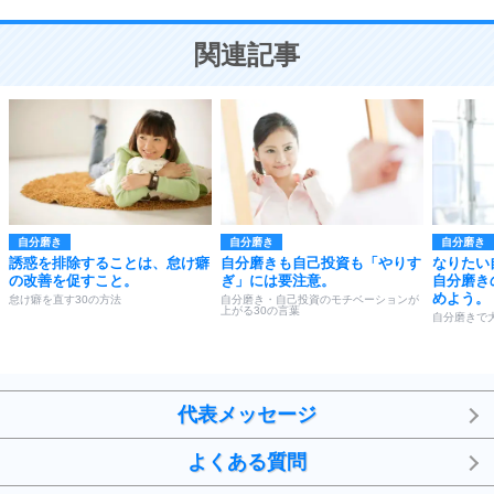
10
人を好きになったら、まず相手を徹底的に信じる
ことが大切。
恋する人が知っておきたい30の大切なこと
関連記事
自分磨き
自分磨き
自分磨き
誘惑を排除することは、怠け癖
自分磨きも自己投資も「やりす
なりたい
の改善を促すこと。
ぎ」には要注意。
自分磨き
めよう。
怠け癖を直す30の方法
自分磨き・自己投資のモチベーションが
上がる30の言葉
自分磨きで
代表メッセージ
よくある質問