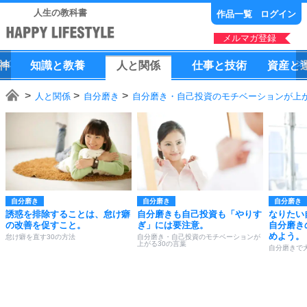
人生の教科書
作品一覧
ログイン
メルマガ登録
神
知識
と
教養
人
と
関係
仕事
と
技術
資産
と
人と関係
自分磨き
自分磨き・自己投資のモチベーションが上が
自分磨き
自分磨き
自分磨き
誘惑を排除することは、怠け癖
自分磨きも自己投資も「やりす
なりたい
の改善を促すこと。
ぎ」には要注意。
自分磨き
めよう。
怠け癖を直す30の方法
自分磨き・自己投資のモチベーションが
上がる30の言葉
自分磨きで