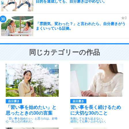
目的を達成しても、自分磨きはやめない。
「雰囲気、変わった？」と言われたら、自分磨きがう
まくいっている証拠。
同じカテゴリーの作品
自分磨き
自分磨き
「習い事を始めたい」と
習い事を長く続けるため
思ったときの30の言葉
に大切な30のこと
「習い事を始めたい」と思うのは、好奇
失敗しても落ち込まない。
心・向上心の表れだ。
成功しても舞い上がらない。