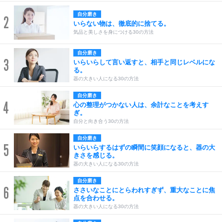
自分磨き
2
いらない物は、徹底的に捨てる。
気品と美しさを身につける30の方法
自分磨き
3
いらいらして言い返すと、相手と同じレベルにな
る。
器の大きい人になる30の方法
自分磨き
4
心の整理がつかない人は、余計なことを考えす
ぎ。
自分と向き合う30の方法
自分磨き
5
いらいらするはずの瞬間に笑顔になると、器の大
きさを感じる。
器の大きい人になる30の方法
自分磨き
6
ささいなことにとらわれすぎず、重大なことに焦
点を合わせる。
器の大きい人になる30の方法