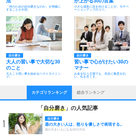
法
が上がる30の言葉
「何のための自分磨きなのか」を明確に
小さな成長に目を向けることが、モチベ
することが大切。
ーションアップのコツ。
自分磨き
自分磨き
大人の習い事で大切な30
習い事で心がけたい30の
のこと
マナー
大人こそ習い事を始めるベストタイミン
お金を払う立場でも、先生に敬意を払
グ。
い、礼を尽くす。
カテゴリランキング
総合ランキング
「
自分磨き
」の人気記事
自分磨き
1
器の大きい人は、怒りを優しさで表現する。
器の大きい人になる30の方法