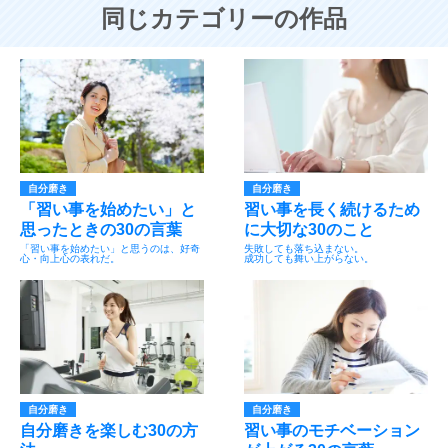
同じカテゴリーの作品
自分磨き
自分磨き
「習い事を始めたい」と
習い事を長く続けるため
思ったときの30の言葉
に大切な30のこと
「習い事を始めたい」と思うのは、好奇
失敗しても落ち込まない。
心・向上心の表れだ。
成功しても舞い上がらない。
自分磨き
自分磨き
自分磨きを楽しむ30の方
習い事のモチベーション