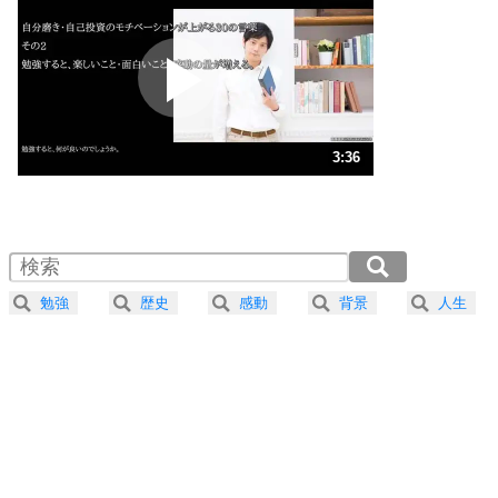
プラス思考
2
ポジティブになれない原因は、行動しないから。
ポジティブ思考になる30の方法
ストレス対策
3
人生、なんとかなるもの。
3:36
気楽に生きる30の方法
1.0倍速 （848KB 3分36秒）
1.5倍速 （565KB 2分24秒）
自分磨き
4
器の大きい人は、怒りを優しさで表現する。
2.0倍速 （424KB 1分48秒）
器の大きい人になる30の方法
2.5倍速 （340KB 1分26秒）
勉強
歴史
感動
背景
人生
3.0倍速 （283KB 1分12秒）
プラス思考
5
ネガティブな人は、複雑に考える。
3.5倍速 （243KB 1分1秒）
ポジティブな人は、シンプルに考える。
4.0倍速 （213KB 54秒）
ポジティブ思考になる30の方法
ストレス対策
6
価値観を捨てると、いらいらも消える。
いらいらしない人になる30の方法