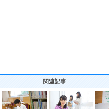
プラス思考
7
気持ちはなくていいから、とにかく癖にしてしま
う。
ポジティブ思考になる30の方法
自分磨き
8
いらない物は、徹底的に捨てる。
気品と美しさを身につける30の方法
勉強法
9
謙虚な人こそ、本当に強い人。
頭の使い方がうまくなる30の方法
恋愛学
10
人を好きになったら、まず相手を徹底的に信じる
ことが大切。
恋する人が知っておきたい30の大切なこと
関連記事