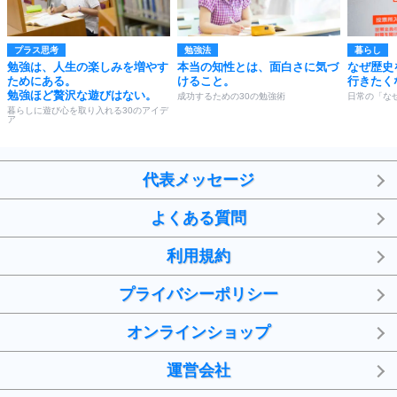
プラス思考
勉強法
暮らし
勉強は、人生の楽しみを増やす
本当の知性とは、面白さに気づ
なぜ歴史
ためにある。
けること。
行きたく
勉強ほど贅沢な遊びはない。
成功するための30の勉強術
日常の「な
暮らしに遊び心を取り入れる30のアイデ
ア
代表メッセージ
よくある質問
利用規約
プライバシーポリシー
オンラインショップ
運営会社