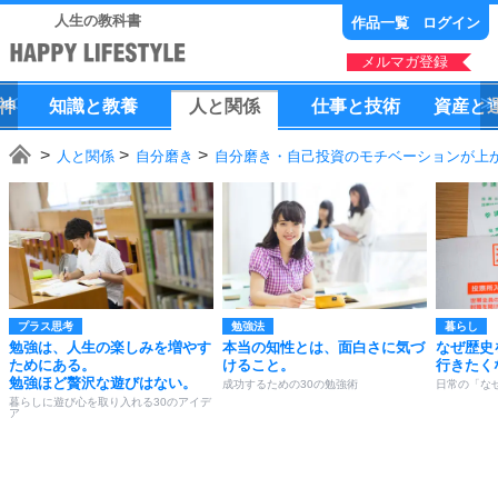
人生の教科書
作品一覧
ログイン
メルマガ登録
神
知識
と
教養
人
と
関係
仕事
と
技術
資産
と
人と関係
自分磨き
自分磨き・自己投資のモチベーションが上が
プラス思考
勉強法
暮らし
勉強は、人生の楽しみを増やす
本当の知性とは、面白さに気づ
なぜ歴史
ためにある。
けること。
行きたく
勉強ほど贅沢な遊びはない。
成功するための30の勉強術
日常の「な
暮らしに遊び心を取り入れる30のアイデ
ア