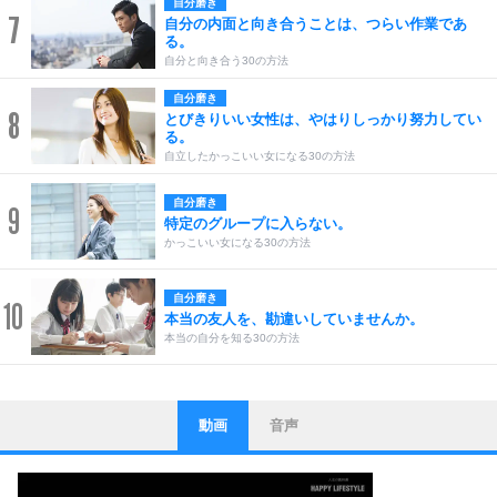
自分磨き
7
自分の内面と向き合うことは、つらい作業であ
る。
自分と向き合う30の方法
自分磨き
8
とびきりいい女性は、やはりしっかり努力してい
る。
自立したかっこいい女になる30の方法
自分磨き
9
特定のグループに入らない。
かっこいい女になる30の方法
自分磨き
10
本当の友人を、勘違いしていませんか。
本当の自分を知る30の方法
動画
音声
ストレス対策
1
他人と比べない。
いっそのこと、他人を見ない。
いらいらしない人になる30の方法