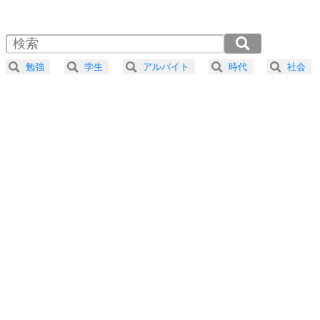
1.0倍速 （884KB 3分46秒）
1.5倍速 （590KB 2分30秒）
自分磨き
4
器の大きい人は、怒りを優しさで表現する。
2.0倍速 （442KB 1分53秒）
器の大きい人になる30の方法
2.5倍速 （354KB 1分30秒）
勉強
学生
アルバイト
時代
社会
3.0倍速 （295KB 1分15秒）
プラス思考
5
ネガティブな人は、複雑に考える。
3.5倍速 （253KB 1分4秒）
ポジティブな人は、シンプルに考える。
4.0倍速 （222KB 56秒）
ポジティブ思考になる30の方法
ストレス対策
6
価値観を捨てると、いらいらも消える。
いらいらしない人になる30の方法
プラス思考
7
気持ちはなくていいから、とにかく癖にしてしま
う。
ポジティブ思考になる30の方法
自分磨き
8
いらない物は、徹底的に捨てる。
気品と美しさを身につける30の方法