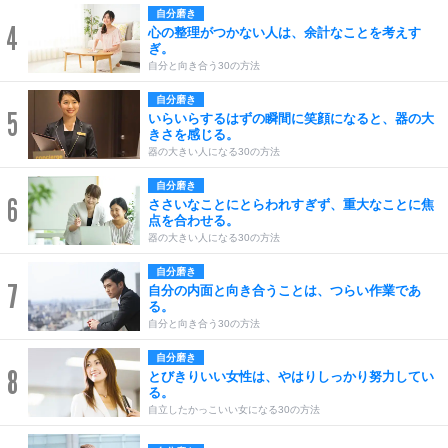
自分磨き
4
心の整理がつかない人は、余計なことを考えす
ぎ。
自分と向き合う30の方法
自分磨き
5
いらいらするはずの瞬間に笑顔になると、器の大
きさを感じる。
器の大きい人になる30の方法
自分磨き
6
ささいなことにとらわれすぎず、重大なことに焦
点を合わせる。
器の大きい人になる30の方法
自分磨き
7
自分の内面と向き合うことは、つらい作業であ
る。
自分と向き合う30の方法
自分磨き
8
とびきりいい女性は、やはりしっかり努力してい
る。
自立したかっこいい女になる30の方法