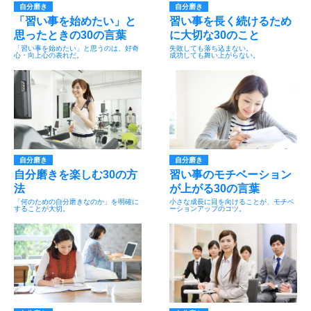
自分磨き
自分磨き
「習い事を始めたい」と
習い事を長く続けるため
思ったときの30の言葉
に大切な30のこと
「習い事を始めたい」と思うのは、好奇
失敗しても落ち込まない。
心・向上心の表れだ。
成功しても舞い上がらない。
自分磨き
自分磨き
自分磨きを楽しむ30の方
習い事のモチベーション
法
が上がる30の言葉
「何のための自分磨きなのか」を明確に
小さな成長に目を向けることが、モチベ
することが大切。
ーションアップのコツ。