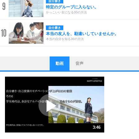
自分磨き
9
特定のグループに入らない。
かっこいい女になる30の方法
自分磨き
10
本当の友人を、勘違いしていませんか。
本当の自分を知る30の方法
動画
音声
ストレス対策
1
他人と比べない。
いっそのこと、他人を見ない。
いらいらしない人になる30の方法
プラス思考
2
ポジティブになれない原因は、行動しないから。
ポジティブ思考になる30の方法
ストレス対策
3
人生、なんとかなるもの。
3:46
気楽に生きる30の方法