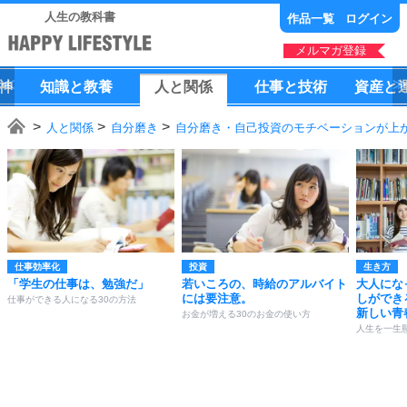
人生の教科書
作品一覧
ログイン
メルマガ登録
神
知識
と
教養
人
と
関係
仕事
と
技術
資産
と
人と関係
自分磨き
自分磨き・自己投資のモチベーションが上が
仕事効率化
投資
生き方
「学生の仕事は、勉強だ」
若いころの、時給のアルバイト
大人にな
には要注意。
しができ
仕事ができる人になる30の方法
新しい青
お金が増える30のお金の使い方
人生を一生