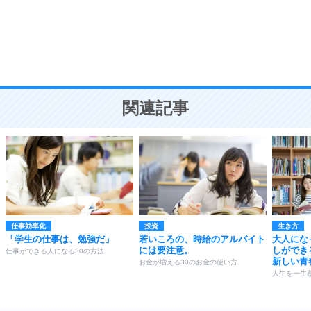
勉強法
9
謙虚な人こそ、本当に強い人。
頭の使い方がうまくなる30の方法
恋愛学
10
人を好きになったら、まず相手を徹底的に信じる
ことが大切。
恋する人が知っておきたい30の大切なこと
関連記事
仕事効率化
投資
生き方
「学生の仕事は、勉強だ」
若いころの、時給のアルバイト
大人にな
には要注意。
しができ
仕事ができる人になる30の方法
新しい青
お金が増える30のお金の使い方
人生を一生