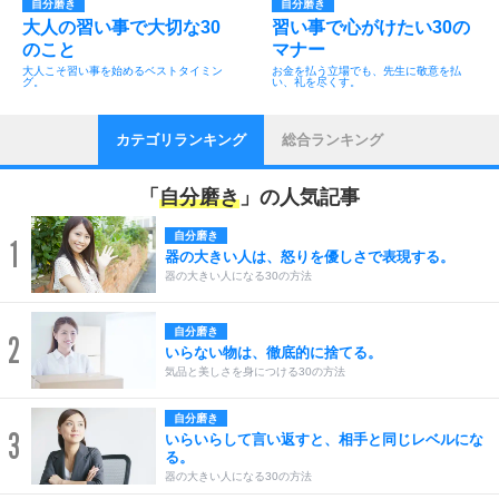
自分磨き
自分磨き
大人の習い事で大切な30
習い事で心がけたい30の
のこと
マナー
大人こそ習い事を始めるベストタイミン
お金を払う立場でも、先生に敬意を払
グ。
い、礼を尽くす。
カテゴリランキング
総合ランキング
「
自分磨き
」の人気記事
自分磨き
1
器の大きい人は、怒りを優しさで表現する。
器の大きい人になる30の方法
自分磨き
2
いらない物は、徹底的に捨てる。
気品と美しさを身につける30の方法
自分磨き
3
いらいらして言い返すと、相手と同じレベルにな
る。
器の大きい人になる30の方法