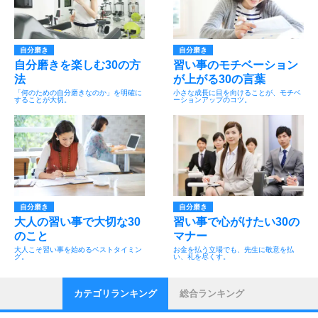
自分磨き
自分磨き
自分磨きを楽しむ30の方
習い事のモチベーション
法
が上がる30の言葉
「何のための自分磨きなのか」を明確に
小さな成長に目を向けることが、モチベ
することが大切。
ーションアップのコツ。
自分磨き
自分磨き
大人の習い事で大切な30
習い事で心がけたい30の
のこと
マナー
大人こそ習い事を始めるベストタイミン
お金を払う立場でも、先生に敬意を払
グ。
い、礼を尽くす。
カテゴリランキング
総合ランキング