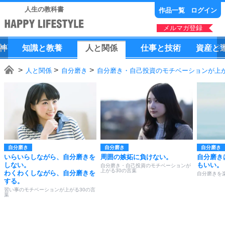
人生の教科書
作品一覧
ログイン
メルマガ登録
神
知識
と
教養
人
と
関係
仕事
と
技術
資産
と
人と関係
自分磨き
自分磨き・自己投資のモチベーションが上が
自分磨き
自分磨き
自分磨き
いらいらしながら、自分磨きを
周囲の嫉妬に負けない。
自分磨き
しない。
もいい。
自分磨き・自己投資のモチベーションが
上がる30の言葉
わくわくしながら、自分磨きを
自分磨きを
する。
習い事のモチベーションが上がる30の言
葉