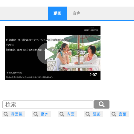
動画
音声
ストレス対策
1
他人と比べない。
いっそのこと、他人を見ない。
いらいらしない人になる30の方法
プラス思考
2
ポジティブになれない原因は、行動しないから。
ポジティブ思考になる30の方法
ストレス対策
3
人生、なんとかなるもの。
2:07
気楽に生きる30の方法
1.0倍速 （499KB 2分7秒）
1.5倍速 （333KB 1分24秒）
自分磨き
4
器の大きい人は、怒りを優しさで表現する。
2.0倍速 （250KB 1分3秒）
器の大きい人になる30の方法
2.5倍速 （200KB 51秒）
雰囲気
磨き
内面
証拠
言葉
3.0倍速 （167KB 42秒）
プラス思考
5
ネガティブな人は、複雑に考える。
3.5倍速 （143KB 36秒）
ポジティブな人は、シンプルに考える。
ポジティブ思考になる30の方法