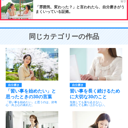
「雰囲気、変わった？」と言われたら、自分磨きがう
まくいっている証拠。
同じカテゴリーの作品
自分磨き
自分磨き
「習い事を始めたい」と
習い事を長く続けるため
思ったときの30の言葉
に大切な30のこと
「習い事を始めたい」と思うのは、好奇
失敗しても落ち込まない。
心・向上心の表れだ。
成功しても舞い上がらない。