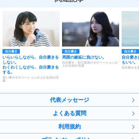
自分磨き
自分磨き
自分磨き
いらいらしながら、自分磨きを
周囲の嫉妬に負けない。
自分磨き
しない。
もいい。
自分磨き・自己投資のモチベーションが
上がる30の言葉
わくわくしながら、自分磨きを
自分磨きを
する。
習い事のモチベーションが上がる30の言
葉
代表メッセージ
よくある質問
利用規約