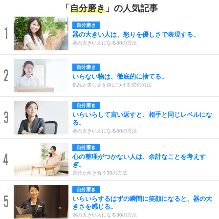
「
自分磨き
」の人気記事
自分磨き
1
器の大きい人は、怒りを優しさで表現する。
器の大きい人になる30の方法
自分磨き
2
いらない物は、徹底的に捨てる。
気品と美しさを身につける30の方法
自分磨き
3
いらいらして言い返すと、相手と同じレベルにな
る。
器の大きい人になる30の方法
自分磨き
4
心の整理がつかない人は、余計なことを考えす
ぎ。
自分と向き合う30の方法
自分磨き
5
いらいらするはずの瞬間に笑顔になると、器の大
きさを感じる。
器の大きい人になる30の方法