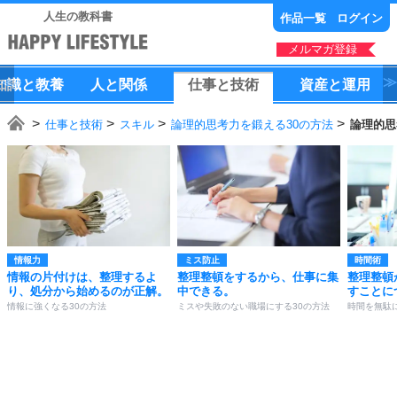
人生の教科書
作品一覧
ログイン
メルマガ登録
知識
と
教養
人
と
関係
仕事
と
技術
資産
と
運用
仕事と技術
スキル
論理的思考力を鍛える30の方法
論理的思
情報力
ミス防止
時間術
情報の片付けは、整理するよ
整理整頓をするから、仕事に集
整理整頓
り、処分から始めるのが正解。
中できる。
すことに
情報に強くなる30の方法
ミスや失敗のない職場にする30の方法
時間を無駄