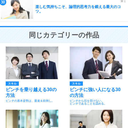
楽しむ気持ちこそ、論理的思考力を鍛える最大のコ
ツ。
同じカテゴリーの作品
スキル
スキル
ピンチを乗り越える30の
ピンチに強い人になる30
方法
の方法
ピンチの基本姿勢は、最速＆前倒し。
ピンチから目を背けない。
ピンチであることを認める。