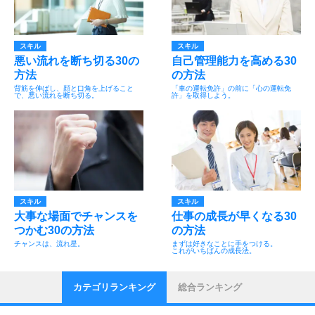
スキル
スキル
悪い流れを断ち切る30の
自己管理能力を高める30
方法
の方法
背筋を伸ばし、顔と口角を上げること
「車の運転免許」の前に「心の運転免
で、悪い流れを断ち切る。
許」を取得しよう。
スキル
スキル
大事な場面でチャンスを
仕事の成長が早くなる30
つかむ30の方法
の方法
チャンスは、流れ星。
まずは好きなことに手をつける。
これがいちばんの成長法。
カテゴリランキング
総合ランキング