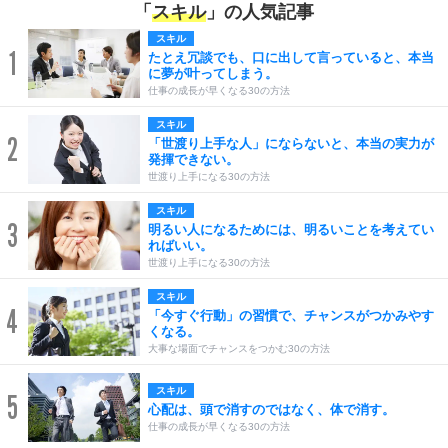
「
スキル
」の人気記事
スキル
1
たとえ冗談でも、口に出して言っていると、本当
に夢が叶ってしまう。
仕事の成長が早くなる30の方法
スキル
2
「世渡り上手な人」にならないと、本当の実力が
発揮できない。
世渡り上手になる30の方法
スキル
3
明るい人になるためには、明るいことを考えてい
ればいい。
世渡り上手になる30の方法
スキル
4
「今すぐ行動」の習慣で、チャンスがつかみやす
くなる。
大事な場面でチャンスをつかむ30の方法
スキル
5
心配は、頭で消すのではなく、体で消す。
仕事の成長が早くなる30の方法