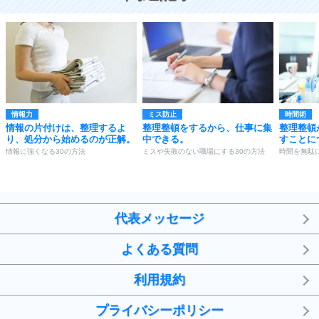
情報力
ミス防止
時間術
情報の片付けは、整理するよ
整理整頓をするから、仕事に集
整理整頓
り、処分から始めるのが正解。
中できる。
すことに
情報に強くなる30の方法
ミスや失敗のない職場にする30の方法
時間を無駄
代表メッセージ
よくある質問
利用規約
プライバシーポリシー