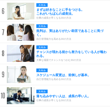
スキル
6
まずは好きなことに手をつける。
これがいちばんの成長法。
仕事の成長が早くなる30の方法
スキル
7
批判は、実はありがたい助言であることに気づ
く。
自己管理能力を高める30の方法
スキル
8
チャンスが現れる前から努力をしている人が報わ
れる。
大事な場面でチャンスをつかむ30の方法
スキル
9
スケジュール変更は、前倒しが基本。
自己管理能力を高める30の方法
スキル
10
落ち込みやすい人は、成長の早い人。
仕事の成長が早くなる30の方法