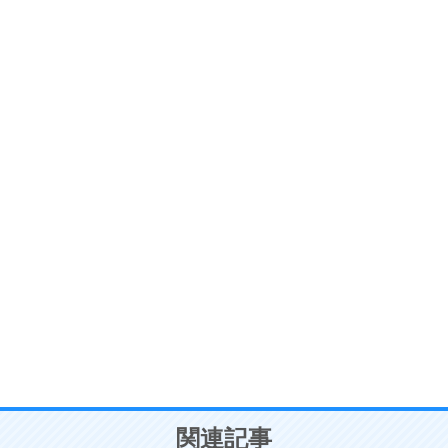
ストレス対策
6
価値観を捨てると、いらいらも消える。
いらいらしない人になる30の方法
プラス思考
7
気持ちはなくていいから、とにかく癖にしてしま
う。
ポジティブ思考になる30の方法
自分磨き
8
いらない物は、徹底的に捨てる。
気品と美しさを身につける30の方法
勉強法
9
謙虚な人こそ、本当に強い人。
頭の使い方がうまくなる30の方法
恋愛学
10
人を好きになったら、まず相手を徹底的に信じる
ことが大切。
恋する人が知っておきたい30の大切なこと
関連記事