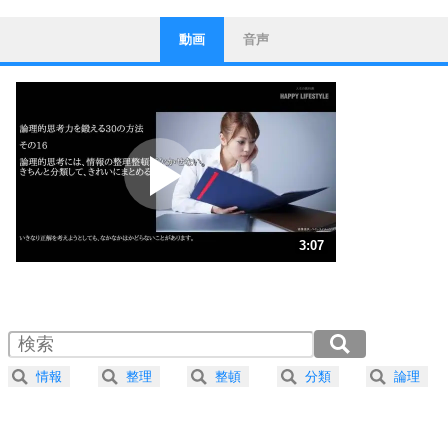
動画
音声
ストレス対策
1
他人と比べない。
いっそのこと、他人を見ない。
いらいらしない人になる30の方法
プラス思考
2
ポジティブになれない原因は、行動しないから。
ポジティブ思考になる30の方法
ストレス対策
3
人生、なんとかなるもの。
3:07
気楽に生きる30の方法
1.0倍速 （732KB 3分7秒）
1.5倍速 （488KB 2分4秒）
自分磨き
4
器の大きい人は、怒りを優しさで表現する。
2.0倍速 （366KB 1分33秒）
器の大きい人になる30の方法
2.5倍速 （293KB 1分14秒）
情報
整理
整頓
分類
論理
3.0倍速 （245KB 1分2秒）
プラス思考
5
ネガティブな人は、複雑に考える。
3.5倍速 （210KB 53秒）
ポジティブな人は、シンプルに考える。
4.0倍速 （184KB 46秒）
ポジティブ思考になる30の方法