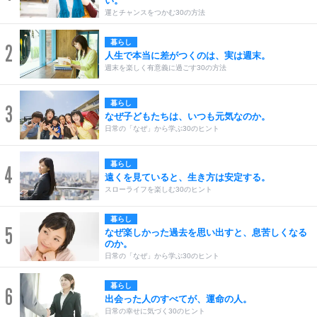
い。
運とチャンスをつかむ30の方法
暮らし
2
人生で本当に差がつくのは、実は週末。
週末を楽しく有意義に過ごす30の方法
暮らし
3
なぜ子どもたちは、いつも元気なのか。
日常の「なぜ」から学ぶ30のヒント
暮らし
4
遠くを見ていると、生き方は安定する。
スローライフを楽しむ30のヒント
暮らし
5
なぜ楽しかった過去を思い出すと、息苦しくなる
のか。
日常の「なぜ」から学ぶ30のヒント
暮らし
6
出会った人のすべてが、運命の人。
日常の幸せに気づく30のヒント