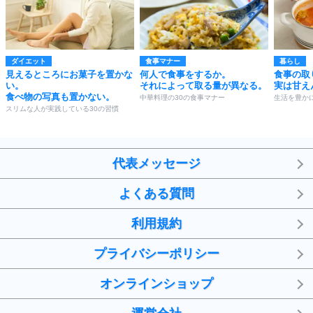
ダイエット
食事マナー
暮らし
見えるところにお菓子を置かな
何人で食事をするか。
食事の取
い。
それによって取る量が異なる。
実は甘え
食べ物の写真も置かない。
中華料理の30の食事マナー
生活を豊か
スリムな人が実践している30の習慣
代表メッセージ
よくある質問
利用規約
プライバシーポリシー
オンラインショップ