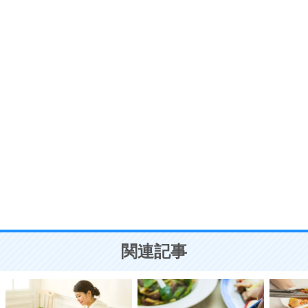
プラス思考
7
気持ちはなくていいから、とにかく癖にしてしま
う。
ポジティブ思考になる30の方法
自分磨き
8
いらない物は、徹底的に捨てる。
気品と美しさを身につける30の方法
勉強法
9
謙虚な人こそ、本当に強い人。
頭の使い方がうまくなる30の方法
恋愛学
10
人を好きになったら、まず相手を徹底的に信じる
ことが大切。
恋する人が知っておきたい30の大切なこと
関連記事