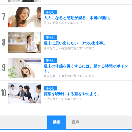
暮らし
7
大人になると感動が減る、本当の理由。
日々の感動を増やす30の方法
暮らし
8
週末に思い出したい、3つの出来事。
週末を楽しく有意義に過ごす30の方法
暮らし
9
週末の体感を長くするには、起きる時間がポイン
ト。
週末を楽しく有意義に過ごす30の方法
暮らし
10
言葉を曖昧にする癖をやめよう。
生活を豊かにする30のヒント
動画
音声
ストレス対策
1
他人と比べない。