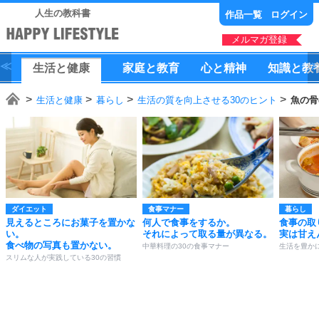
人生の教科書
作品一覧
ログイン
メルマガ登録
生活
と
健康
家庭
と
教育
心
と
精神
知識
と
教
生活と健康
暮らし
生活の質を向上させる30のヒント
魚の骨
ダイエット
食事マナー
暮らし
見えるところにお菓子を置かな
何人で食事をするか。
食事の取
い。
それによって取る量が異なる。
実は甘え
食べ物の写真も置かない。
中華料理の30の食事マナー
生活を豊か
スリムな人が実践している30の習慣