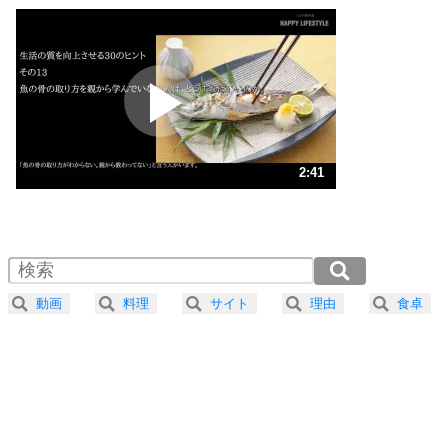
いっそのこと、他人を見ない。
いらいらしない人になる30の方法
プラス思考
2
ポジティブになれない原因は、行動しないから。
ポジティブ思考になる30の方法
ストレス対策
3
人生、なんとかなるもの。
2:41
気楽に生きる30の方法
1.0倍速 （631KB 2分41秒）
1.5倍速 （421KB 1分47秒）
自分磨き
4
器の大きい人は、怒りを優しさで表現する。
2.0倍速 （316KB 1分20秒）
器の大きい人になる30の方法
2.5倍速 （253KB 1分4秒）
動画
料理
サイト
理由
食卓
3.0倍速 （211KB 53秒）
プラス思考
5
ネガティブな人は、複雑に考える。
3.5倍速 （181KB 46秒）
ポジティブな人は、シンプルに考える。
4.0倍速 （159KB 40秒）
ポジティブ思考になる30の方法
ストレス対策
6
価値観を捨てると、いらいらも消える。
いらいらしない人になる30の方法