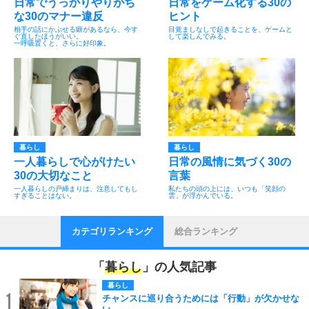
日常でうっかりやりがち
日常をゲーム化する30の
な30のマナー違反
ヒント
相手の話にかぶせる癖があるなら、今す
目覚ましなしで起きることを、ゲームと
ぐ直したほうがいい。
して楽しんでみる。
一呼吸置くと、さらに好印象。
暮らし
暮らし
一人暮らしで心がけたい
日常の風情に気づく30の
30の大切なこと
言葉
一人暮らしの戸締まりは、注意してもし
私たちの頭の上には、いつも「笑顔の
すぎることはない。
雲」が浮かんでいる。
カテゴリランキング
総合ランキング
「
暮らし
」の人気記事
暮らし
1
チャンスに巡り合うためには「行動」が欠かせな