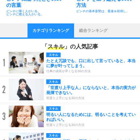
の言葉
方法
ピンチに嘆く人がいる。
ピンチの基本姿勢は、最速＆前倒し。
ピンチに燃える人がいる。
カテゴリランキング
総合ランキング
「
スキル
」の人気記事
スキル
1
たとえ冗談でも、口に出して言っていると、本当
に夢が叶ってしまう。
仕事の成長が早くなる30の方法
スキル
2
「世渡り上手な人」にならないと、本当の実力が
発揮できない。
世渡り上手になる30の方法
スキル
3
明るい人になるためには、明るいことを考えてい
ればいい。
世渡り上手になる30の方法
スキル