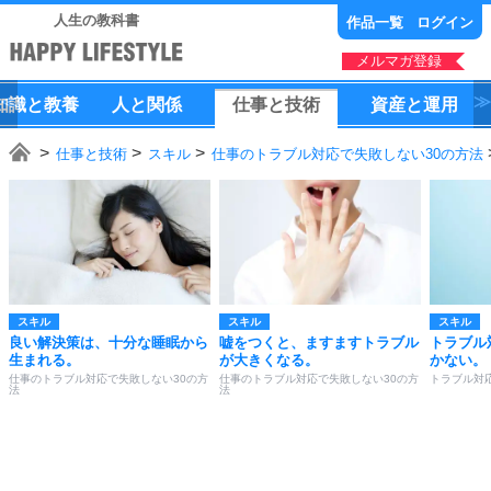
人生の教科書
作品一覧
ログイン
メルマガ登録
知識
と
教養
人
と
関係
仕事
と
技術
資産
と
運用
仕事と技術
スキル
仕事のトラブル対応で失敗しない30の方法
スキル
スキル
スキル
良い解決策は、十分な睡眠から
嘘をつくと、ますますトラブル
トラブル
生まれる。
が大きくなる。
かない。
仕事のトラブル対応で失敗しない30の方
仕事のトラブル対応で失敗しない30の方
トラブル対
法
法