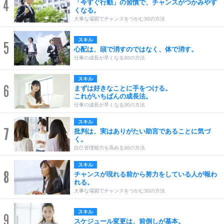
4
「今すぐ行動」の習慣で、チャンスがつかみやす
くなる。
大事な場面でチャンスをつかむ30の方法
スキル
5
心配は、頭で消すのではなく、体で消す。
仕事の成長が早くなる30の方法
スキル
6
まずは好きなことに手をつける。
これがいちばんの成長法。
仕事の成長が早くなる30の方法
スキル
7
批判は、実はありがたい助言であることに気づ
く。
自己管理能力を高める30の方法
スキル
8
チャンスが現れる前から努力をしている人が報わ
れる。
大事な場面でチャンスをつかむ30の方法
スキル
9
スケジュール変更は、前倒しが基本。