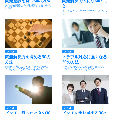
問題意識を持つ30の方法
問題解決で大切な30のこ
と
あらゆる問題は「時限爆弾」と言い換え
られる。
ミスをしても、リカバリーすればいいこ
と。
スキル
スキル
問題解決力を高める30の
トラブル対応に強くなる
方法
30の方法
問題解決力のある人は「できない理由」
トラブルのない人になるのではない。
ではなく「できる理由」を述べる。
トラブルに強い人になるのだ。
スキル
スキル
ピンチに陥ったときの30
ピンチを乗り越える30の