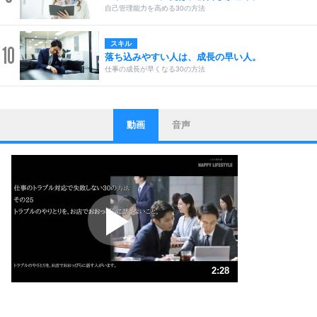
自己管理能力を高める30の方法
スキル
10
落ち込みやすい人は、成長の早い人。
仕事の成長が早くなる30の方法
動画
音声
ストレス対策
1
他人と比べない。
いっそのこと、他人を見ない。
いらいらしない人になる30の方法
プラス思考
2
ポジティブになれない原因は、行動しないから。
ポジティブ思考になる30の方法
ストレス対策
3
人生、なんとかなるもの。
2:28
気楽に生きる30の方法
1.0倍速 （581KB 2分28秒）
自分磨き