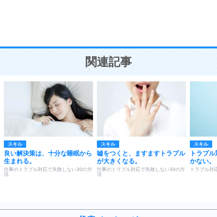
謙虚な人こそ、本当に強い人。
頭の使い方がうまくなる30の方法
恋愛学
10
人を好きになったら、まず相手を徹底的に信じる
ことが大切。
恋する人が知っておきたい30の大切なこと
関連記事
スキル
スキル
スキル
良い解決策は、十分な睡眠から
嘘をつくと、ますますトラブル
トラブル
生まれる。
が大きくなる。
かない。
仕事のトラブル対応で失敗しない30の方
仕事のトラブル対応で失敗しない30の方
トラブル対
法
法