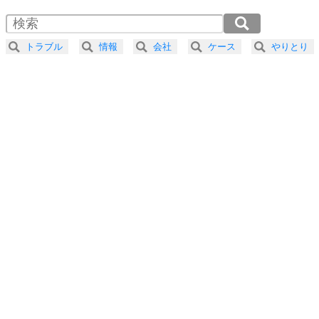
1.5倍速 （387KB 1分39秒）
4
器の大きい人は、怒りを優しさで表現する。
2.0倍速 （291KB 1分14秒）
器の大きい人になる30の方法
2.5倍速 （233KB 59秒）
トラブル
情報
会社
ケース
やりとり
3.0倍速 （194KB 49秒）
プラス思考
5
ネガティブな人は、複雑に考える。
3.5倍速 （167KB 42秒）
ポジティブな人は、シンプルに考える。
4.0倍速 （146KB 37秒）
ポジティブ思考になる30の方法
ストレス対策
6
価値観を捨てると、いらいらも消える。
いらいらしない人になる30の方法
プラス思考
7
気持ちはなくていいから、とにかく癖にしてしま
う。
ポジティブ思考になる30の方法
自分磨き
8
いらない物は、徹底的に捨てる。
気品と美しさを身につける30の方法
勉強法
9