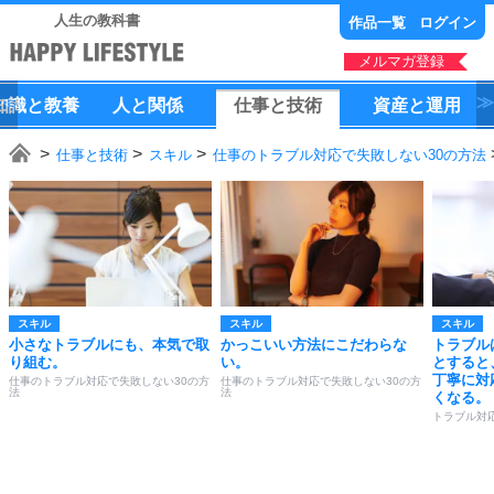
人生の教科書
作品一覧
ログイン
メルマガ登録
知識
と
教養
人
と
関係
仕事
と
技術
資産
と
運用
仕事と技術
スキル
仕事のトラブル対応で失敗しない30の方法
スキル
スキル
スキル
小さなトラブルにも、本気で取
かっこいい方法にこだわらな
トラブル
り組む。
い。
とすると
丁寧に対
仕事のトラブル対応で失敗しない30の方
仕事のトラブル対応で失敗しない30の方
法
法
くなる。
トラブル対