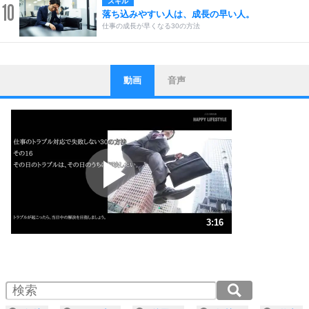
スキル
10
落ち込みやすい人は、成長の早い人。
仕事の成長が早くなる30の方法
動画
音声
ストレス対策
1
他人と比べない。
いっそのこと、他人を見ない。
いらいらしない人になる30の方法
プラス思考
2
ポジティブになれない原因は、行動しないから。
ポジティブ思考になる30の方法
ストレス対策
3
人生、なんとかなるもの。
3:16
気楽に生きる30の方法
1.0倍速 （768KB 3分16秒）
1.5倍速 （513KB 2分11秒）
自分磨き
4
器の大きい人は、怒りを優しさで表現する。
2.0倍速 （385KB 1分38秒）
器の大きい人になる30の方法
2.5倍速 （308KB 1分18秒）