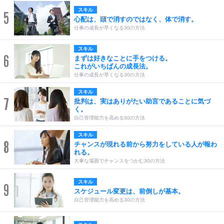
スキル
5
心配は、頭で消すのではなく、体で消す。
仕事の成長が早くなる30の方法
スキル
6
まずは好きなことに手をつける。
これがいちばんの成長法。
仕事の成長が早くなる30の方法
スキル
7
批判は、実はありがたい助言であることに気づ
く。
自己管理能力を高める30の方法
スキル
8
チャンスが現れる前から努力をしている人が報わ
れる。
大事な場面でチャンスをつかむ30の方法
スキル
9
スケジュール変更は、前倒しが基本。
自己管理能力を高める30の方法