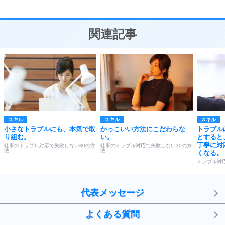
10
人を好きになったら、まず相手を徹底的に信じる
ことが大切。
恋する人が知っておきたい30の大切なこと
関連記事
スキル
スキル
スキル
小さなトラブルにも、本気で取
かっこいい方法にこだわらな
トラブル
り組む。
い。
とすると
丁寧に対
仕事のトラブル対応で失敗しない30の方
仕事のトラブル対応で失敗しない30の方
法
法
くなる。
トラブル対
代表メッセージ
よくある質問