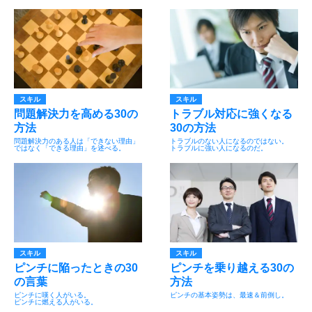
スキル
スキル
問題解決力を高める30の
トラブル対応に強くなる
方法
30の方法
問題解決力のある人は「できない理由」
トラブルのない人になるのではない。
ではなく「できる理由」を述べる。
トラブルに強い人になるのだ。
スキル
スキル
ピンチに陥ったときの30
ピンチを乗り越える30の
の言葉
方法
ピンチに嘆く人がいる。
ピンチの基本姿勢は、最速＆前倒し。
ピンチに燃える人がいる。