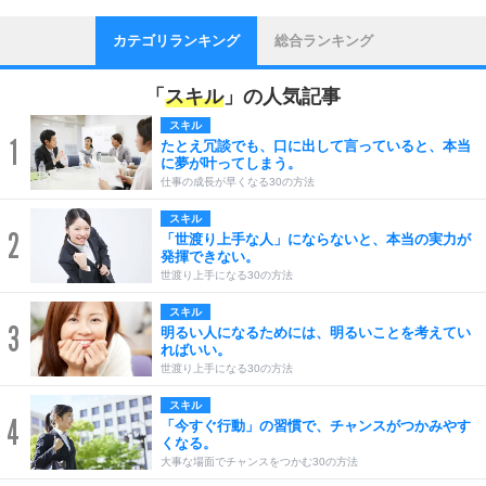
カテゴリランキング
総合ランキング
「
スキル
」の人気記事
スキル
1
たとえ冗談でも、口に出して言っていると、本当
に夢が叶ってしまう。
仕事の成長が早くなる30の方法
スキル
2
「世渡り上手な人」にならないと、本当の実力が
発揮できない。
世渡り上手になる30の方法
スキル
3
明るい人になるためには、明るいことを考えてい
ればいい。
世渡り上手になる30の方法
スキル
4
「今すぐ行動」の習慣で、チャンスがつかみやす
くなる。
大事な場面でチャンスをつかむ30の方法