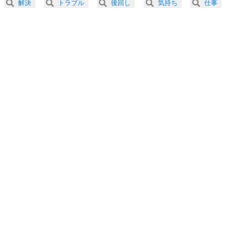
解決
トラブル
後回し
気持ち
仕事
3.0倍速 （257KB 1分5秒）
プラス思考
5
ネガティブな人は、複雑に考える。
3.5倍速 （220KB 56秒）
ポジティブな人は、シンプルに考える。
4.0倍速 （193KB 49秒）
ポジティブ思考になる30の方法
ストレス対策
6
価値観を捨てると、いらいらも消える。
いらいらしない人になる30の方法
プラス思考
7
気持ちはなくていいから、とにかく癖にしてしま
う。
ポジティブ思考になる30の方法
自分磨き
8
いらない物は、徹底的に捨てる。
気品と美しさを身につける30の方法
勉強法
9
謙虚な人こそ、本当に強い人。
頭の使い方がうまくなる30の方法
恋愛学