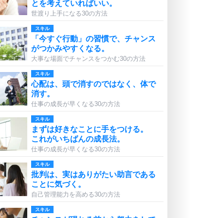
とを考えていればいい。
世渡り上手になる30の方法
スキル
「今すぐ行動」の習慣で、チャンス
がつかみやすくなる。
大事な場面でチャンスをつかむ30の方法
スキル
心配は、頭で消すのではなく、体で
消す。
仕事の成長が早くなる30の方法
スキル
まずは好きなことに手をつける。
これがいちばんの成長法。
仕事の成長が早くなる30の方法
スキル
批判は、実はありがたい助言である
ことに気づく。
自己管理能力を高める30の方法
スキル