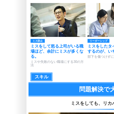
ミス防止
リーダーシップ
ミスをして怒る上司がいる職
ミスをしたタ
場ほど、余計にミスが多くな
するのが、い
る。
部下を傷つけずに
ミスや失敗のない職場にする30の方
法
スキル
問題解決で
ミスをしても、
リカ