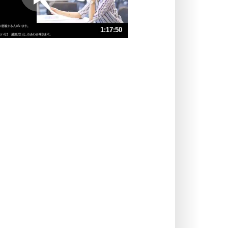
ポジティブ思考になる30の方法
ストレス対策
1:17:50
人生、なんとかなるもの。
気楽に生きる30の方法
速 （18MB 1時間18分10秒）
速 （12MB 52分6秒）
自分磨き
器の大きい人は、怒りを優しさで表
速 （9.0MB 39分5秒）
現する。
速 （7.2MB 31分16秒）
器の大きい人になる30の方法
速 （6.0MB 26分3秒）
プラス思考
速 （5.2MB 22分20秒）
ネガティブな人は、複雑に考える。
速 （4.5MB 19分32秒）
ポジティブな人は、シンプルに考え
る。
ポジティブ思考になる30の方法
ストレス対策
価値観を捨てると、いらいらも消え
る。
いらいらしない人になる30の方法
プラス思考
気持ちはなくていいから、とにかく