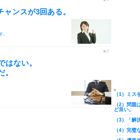
7
チャンスが3回ある。
8
す。
9
ではない。
だ。
10
×
（1）ミス
（2）問題
ど良い。
（3）「解
（4）完璧