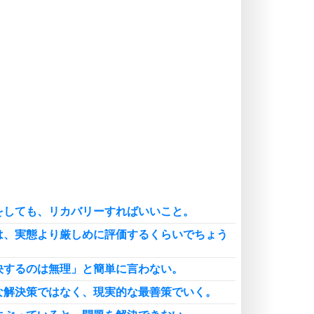
癖にしてしまう。
ポジティブ思考になる30の方法
自分磨き
いらない物は、徹底的に捨てる。
気品と美しさを身につける30の方法
勉強法
謙虚な人こそ、本当に強い人。
頭の使い方がうまくなる30の方法
恋愛学
人を好きになったら、まず相手を徹
底的に信じることが大切。
をしても、リカバリーすればいいこと。
恋する人が知っておきたい30の大切なこと
は、実態より厳しめに評価するくらいでちょう
決するのは無理」と簡単に言わない。
な解決策ではなく、現実的な最善策でいく。