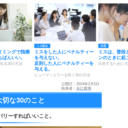
ミス防止
出世
イミングで指摘
ミスをした人にペナルティー
ミスは、普段
ちばんいい。
を与えない。
ンのときに起
反則した人にペナルティーを
叱る30の方法
出世するために大
与える。
ヒューマンエラーを防ぐ30の方法
公開日：2024年2月5日
執筆者：
水口貴博
大切な
30のこと
バリーすればいいこと。