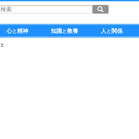
心
精神
知識
教養
人
関係
と
と
と
こと