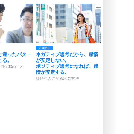
ミス防止
と違ったパター
ネガティブ思考だから、感情
こる。
が安定しない。
ポジティブ思考になれば、感
切な30のこと
情が安定する。
冷静な人になる30の方法