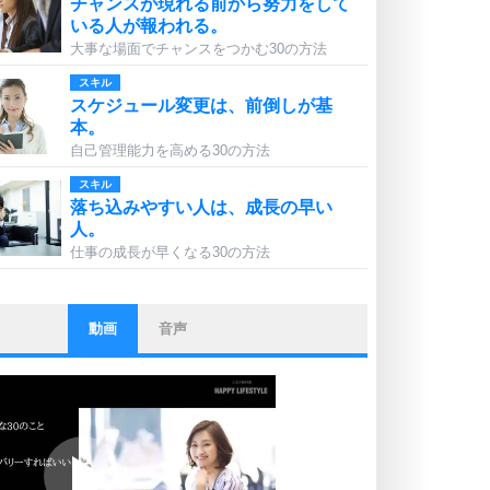
チャンスが現れる前から努力をして
いる人が報われる。
大事な場面でチャンスをつかむ30の方法
スキル
スケジュール変更は、前倒しが基
本。
自己管理能力を高める30の方法
スキル
落ち込みやすい人は、成長の早い
人。
仕事の成長が早くなる30の方法
動画
音声
ストレス対策
他人と比べない。
いっそのこと、他人を見ない。
いらいらしない人になる30の方法
プラス思考
ポジティブになれない原因は、行動
しないから。