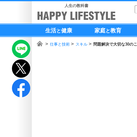
人生の教科書
生活
健康
家庭
教育
と
と
仕事と技術
スキル
問題解決で大切な30の