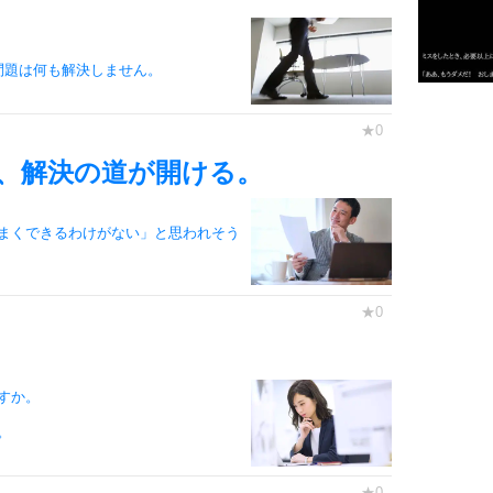
3
問題は何も解決しません。
1.0倍
1.5倍
4
2.0倍
、解決の道が開ける。
2.5倍
3.0倍
まくできるわけがない」と思われそう
3.5倍
5
4.0倍
。
6
すか。
。