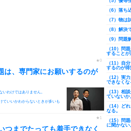
（5）優等
（6）落ち
（7）物は
（8）解決
（9）問題
（10）問
することが
（11）自
するのが得
題は、専門家にお願いするのが
（12）実
できなくな
（13）相
ないわけではありません。
ていないか
けていいかわからないときが多いも
（14）ど
なる。
（15）問
に聞かない
いつまでたっても着手できなく