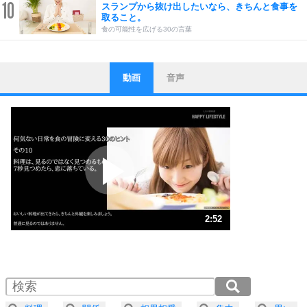
10
スランプから抜け出したいなら、きちんと食事を
取ること。
食の可能性を広げる30の言葉
動画
音声
ストレス対策
1
他人と比べない。
いっそのこと、他人を見ない。
いらいらしない人になる30の方法
プラス思考
2
ポジティブになれない原因は、行動しないから。
ポジティブ思考になる30の方法
ストレス対策
3
人生、なんとかなるもの。
2:52
気楽に生きる30の方法
1.0倍速 （675KB 2分52秒）
1.5倍速 （450KB 1分55秒）
自分磨き
4
器の大きい人は、怒りを優しさで表現する。
2.0倍速 （338KB 1分26秒）
器の大きい人になる30の方法
2.5倍速 （271KB 1分9秒）