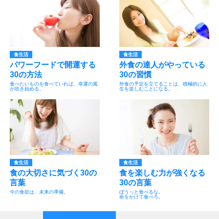
食生活
食生活
パワーフードで開運する
外食の達人がやっている
30の方法
30の習慣
食べたいものを食べていれば、幸運の風
外食の予定を立てることは、積極的に人
が吹き始める。
生を楽しむことになる。
食生活
食生活
食の大切さに気づく30の
食を楽しむ力が強くなる
言葉
30の言葉
今の食欲は、未来の準備。
ぼうっと食べるな。
命をかけて食べろ。