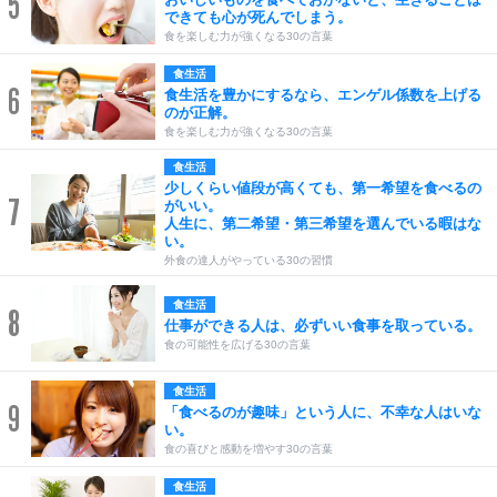
5
できても心が死んでしまう。
食を楽しむ力が強くなる30の言葉
食生活
6
食生活を豊かにするなら、エンゲル係数を上げる
のが正解。
食を楽しむ力が強くなる30の言葉
食生活
少しくらい値段が高くても、第一希望を食べるの
7
がいい。
人生に、第二希望・第三希望を選んでいる暇はな
い。
外食の達人がやっている30の習慣
食生活
8
仕事ができる人は、必ずいい食事を取っている。
食の可能性を広げる30の言葉
食生活
9
「食べるのが趣味」という人に、不幸な人はいな
い。
食の喜びと感動を増やす30の言葉
食生活