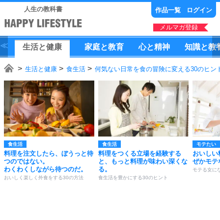
人生の教科書
作品一覧
ログイン
メルマガ登録
生活
と
健康
家庭
と
教育
心
と
精神
知識
と
教
生活と健康
食生活
何気ない日常を食の冒険に変える30のヒン
食生活
食生活
モテたい
料理を注文したら、ぼうっと待
料理をつくる立場を経験する
おいしい
つのではない。
と、もっと料理が味わい深くな
ぜかモテ
わくわくしながら待つのだ。
る。
モテる女にな
おいしく楽しく外食をする30の方法
食生活を豊かにする30のヒント