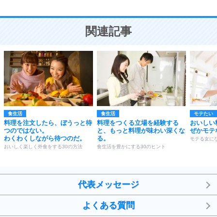
10
人を好きになったら、まず相手を徹底的に信じる
ことが大切。
恋する人が知っておきたい30の大切なこと
関連記事
食生活
食生活
モテたい
料理を注文したら、ぼうっと待
料理をつくる立場を経験する
おいしい
つのではない。
と、もっと料理が味わい深くな
ぜかモテ
わくわくしながら待つのだ。
る。
モテる女にな
おいしく楽しく外食をする30の方法
食生活を豊かにする30のヒント
代表メッセージ
よくある質問