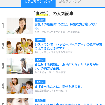
カテゴリランキング
総合ランキング
「
食生活
」の人気記事
食生活
1
お菓子の最後の1つには、特別な力が宿ってい
る。
ユニークな視点で食生活を楽しむ30の言葉
食生活
2
レストランで「ハッピーバースデー」の歌声が聞
こえてきたときのマナー。
おいしく楽しく外食をする30の方法
食生活
3
食に対する感謝は「ありがとう」と「ありがた
い」の両方が必要。
食の大切さに気づく30の言葉
食生活
4
まず食べることに、幸せを感じる。
食生活を豊かにする30のヒント
食生活
おいしいものを食べておかないと、生きることは