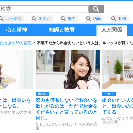
ルックス
出会い
魅力
内面
礼儀
心
精神
知識
教養
人
関係
と
と
と
たときの30の言葉
不細工だから出会えないという人は、ルックスが良く
出会い
出会い
とは、出会いを
努力も何もしないで出会いを
出会いたい人
とになる。
欲しがるのは「ただでお金を
と、出会いの
ください」と言っているのと
てくる。
を増やす30の方法
同じ。
出会いがなくて焦
30の言葉
新しい出会いが欲しいときの30の言
葉