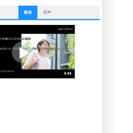
動画
音声
ストレス対策
他人と比べない。
いっそのこと、他人を見ない。
いらいらしない人になる30の方法
プラス思考
ポジティブになれない原因は、行動
しないから。
ポジティブ思考になる30の方法
ストレス対策
4:44
人生、なんとかなるもの。
気楽に生きる30の方法
速 （1.1MB 4分44秒）
速 （742KB 3分9秒）
自分磨き
器の大きい人は、怒りを優しさで表
速 （556KB 2分22秒）
現する。
速 （445KB 1分53秒）
器の大きい人になる30の方法
速 （371KB 1分34秒）
プラス思考
速 （318KB 1分21秒）
ネガティブな人は、複雑に考える。
速 （279KB 1分11秒）