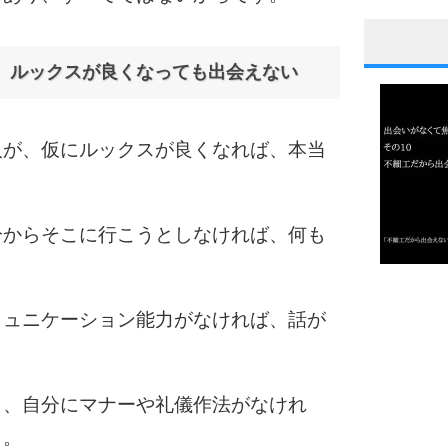
1
、ルックスが良くなっても出会えない
人が、仮にルックスが良くなれば、本当
2
分からそこに行こうとしなければ、何も
3
1.0倍
1.5倍
ミュニケーション能力がなければ、話が
4
2.0倍
2.5倍
3.0倍
も、自分にマナーや礼儀作法がなけれ
3.5倍
う。
4.0倍