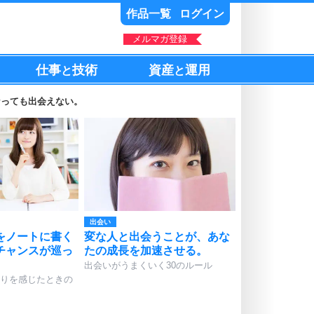
作品一覧
ログイン
メルマガ登録
仕事
技術
資産
運用
と
と
なっても出会えない。
出会い
をノートに書く
変な人と出会うことが、あな
チャンスが巡っ
たの成長を加速させる。
出会いがうまくいく30のルール
りを感じたときの