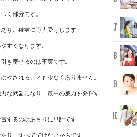
につく部分です。
7
であり、確実に万人受けします。
いやすくなります。
8
を引き寄せるのは事実です。
てはやされることも少なくありません。
9
強力な武器になり、最高の威力を発揮す
10
断言するのはあまりに早計です。
であり、すべてではないからです。