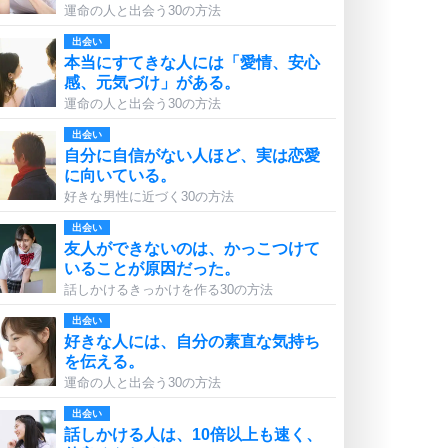
運命の人と出会う30の方法
出会い
本当にすてきな人には「愛情、安心
感、元気づけ」がある。
運命の人と出会う30の方法
出会い
自分に自信がない人ほど、実は恋愛
に向いている。
好きな男性に近づく30の方法
出会い
友人ができないのは、かっこつけて
いることが原因だった。
話しかけるきっかけを作る30の方法
出会い
好きな人には、自分の素直な気持ち
を伝える。
運命の人と出会う30の方法
出会い
話しかける人は、10倍以上も速く、