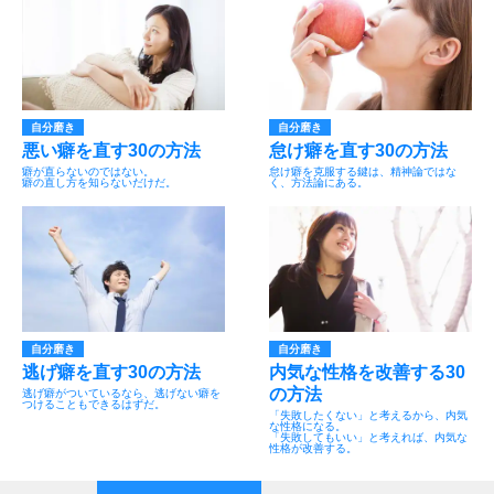
自分磨き
自分磨き
悪い癖を直す30の方法
怠け癖を直す30の方法
癖が直らないのではない。
怠け癖を克服する鍵は、精神論ではな
癖の直し方を知らないだけだ。
く、方法論にある。
自分磨き
自分磨き
逃げ癖を直す30の方法
内気な性格を改善する30
の方法
逃げ癖がついているなら、逃げない癖を
つけることもできるはずだ。
「失敗したくない」と考えるから、内気
な性格になる。
「失敗してもいい」と考えれば、内気な
性格が改善する。