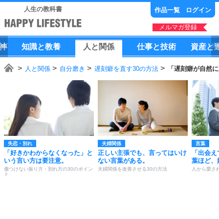
人生の教科書
作品一覧
ログイン
メルマガ登録
神
知識
と
教養
人
と
関係
仕事
と
技術
資産
と
人と関係
自分磨き
遅刻癖を直す30の方法
「遅刻癖が自然に
失恋・別れ
夫婦関係
言葉
「好きかわからなくなった」と
正しい主張でも、言ってはいけ
「出会え
いう言い方は要注意。
ない言葉がある。
葉ほど、
傷つけない振り方・別れ方の30のポイン
夫婦関係を改善させる30の方法
人から愛さ
ト