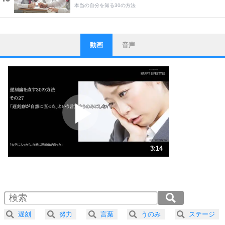
本当の自分を知る30の方法
動画
音声
ストレス対策
1
他人と比べない。
いっそのこと、他人を見ない。
いらいらしない人になる30の方法
プラス思考
2
ポジティブになれない原因は、行動しないから。
ポジティブ思考になる30の方法
ストレス対策
3
人生、なんとかなるもの。
3:14
気楽に生きる30の方法
1.0倍速 （759KB 3分13秒）
1.5倍速 （506KB 2分9秒）
自分磨き
4
器の大きい人は、怒りを優しさで表現する。
2.0倍速 （380KB 1分37秒）
器の大きい人になる30の方法
2.5倍速 （304KB 1分17秒）
遅刻
努力
言葉
うのみ
ステージ
3.0倍速 （253KB 1分4秒）
プラス思考