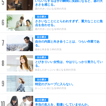
5
いらいらするはずの瞬間に笑顔になると、器の大
きさを感じる。
器の大きい人になる30の方法
自分磨き
6
ささいなことにとらわれすぎず、重大なことに焦
点を合わせる。
器の大きい人になる30の方法
自分磨き
7
自分の内面と向き合うことは、つらい作業であ
る。
自分と向き合う30の方法
自分磨き
8
とびきりいい女性は、やはりしっかり努力してい
る。
自立したかっこいい女になる30の方法
自分磨き
9
特定のグループに入らない。
かっこいい女になる30の方法
自分磨き
10
本当の友人を、勘違いしていませんか。