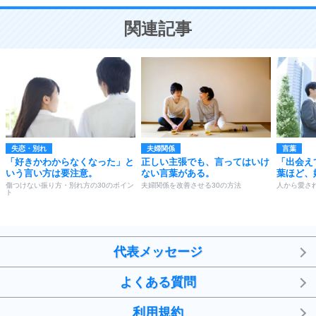
ことが大切。
恋する人が知っておきたい30の大切なこと
関連記事
失恋・別れ
夫婦関係
言葉
「好きかわからなくなった」と
正しい主張でも、言ってはいけ
「出会え
いう言い方は要注意。
ない言葉がある。
葉ほど、
傷つけない振り方・別れ方の30のポイン
夫婦関係を改善させる30の方法
人から愛さ
ト
代表メッセージ
よくある質問
利用規約