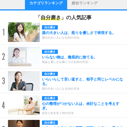
カテゴリランキング
総合ランキング
「
自分磨き
」の人気記事
自分磨き
1
器の大きい人は、怒りを優しさで表現する。
器の大きい人になる30の方法
自分磨き
2
いらない物は、徹底的に捨てる。
気品と美しさを身につける30の方法
自分磨き
3
いらいらして言い返すと、相手と同じレベルにな
る。
器の大きい人になる30の方法
自分磨き
4
心の整理がつかない人は、余計なことを考えす
ぎ。
自分と向き合う30の方法
自分磨き