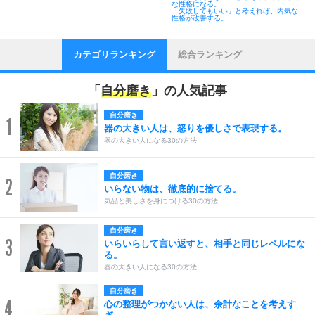
な性格になる。
「失敗してもいい」と考えれば、内気な
性格が改善する。
カテゴリランキング
総合ランキング
「
自分磨き
」の人気記事
自分磨き
1
器の大きい人は、怒りを優しさで表現する。
器の大きい人になる30の方法
自分磨き
2
いらない物は、徹底的に捨てる。
気品と美しさを身につける30の方法
自分磨き
3
いらいらして言い返すと、相手と同じレベルにな
る。
器の大きい人になる30の方法
自分磨き
4
心の整理がつかない人は、余計なことを考えす