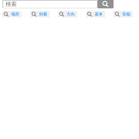
2.0倍速 （394KB 1分40秒）
器の大きい人になる30の方法
2.5倍速 （315KB 1分20秒）
場所
到着
方向
基本
音痴
3.0倍速 （263KB 1分7秒）
プラス思考
5
ネガティブな人は、複雑に考える。
3.5倍速 （225KB 57秒）
ポジティブな人は、シンプルに考える。
4.0倍速 （197KB 50秒）
ポジティブ思考になる30の方法
ストレス対策
6
価値観を捨てると、いらいらも消える。
いらいらしない人になる30の方法
プラス思考
7
気持ちはなくていいから、とにかく癖にしてしま
う。
ポジティブ思考になる30の方法
自分磨き
8
いらない物は、徹底的に捨てる。
気品と美しさを身につける30の方法
勉強法
9
謙虚な人こそ、本当に強い人。
頭の使い方がうまくなる30の方法