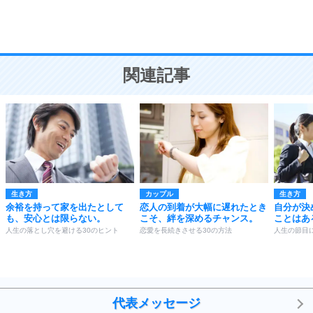
恋愛学
10
人を好きになったら、まず相手を徹底的に信じる
ことが大切。
恋する人が知っておきたい30の大切なこと
関連記事
生き方
カップル
生き方
余裕を持って家を出たとして
恋人の到着が大幅に遅れたとき
自分が決
も、安心とは限らない。
こそ、絆を深めるチャンス。
ことはあ
人生の落とし穴を避ける30のヒント
恋愛を長続きさせる30の方法
人生の節目
代表メッセージ