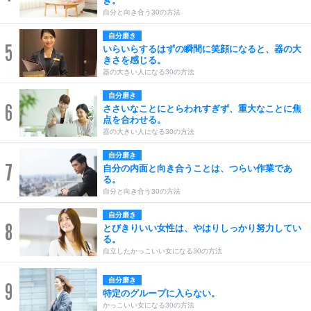
ぎ。
自分と向き合う30の方法
自分磨き
5
いらいらするはずの瞬間に笑顔になると、器の大
きさを感じる。
器の大きい人になる30の方法
自分磨き
6
ささいなことにとらわれすぎず、重大なことに焦
点を合わせる。
器の大きい人になる30の方法
自分磨き
7
自分の内面と向き合うことは、つらい作業であ
る。
自分と向き合う30の方法
自分磨き
8
とびきりいい女性は、やはりしっかり努力してい
る。
自立したかっこいい女になる30の方法
自分磨き
9
特定のグループに入らない。
かっこいい女になる30の方法