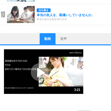
自分磨き
10
本当の友人を、勘違いしていませんか。
本当の自分を知る30の方法
動画
音声
ストレス対策
1
他人と比べない。
いっそのこと、他人を見ない。
いらいらしない人になる30の方法
プラス思考
2
ポジティブになれない原因は、行動しないから。
ポジティブ思考になる30の方法
ストレス対策
3
人生、なんとかなるもの。
3:21
気楽に生きる30の方法
1.0倍速 （787KB 3分21秒）
1.5倍速 （525KB 2分14秒）
自分磨き
4
器の大きい人は、怒りを優しさで表現する。