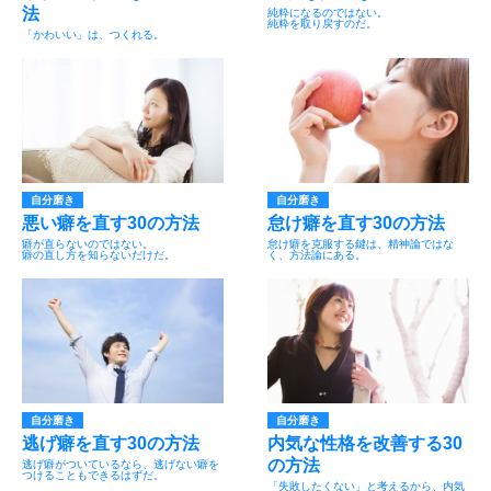
法
純粋になるのではない。
純粋を取り戻すのだ。
「かわいい」は、つくれる。
自分磨き
自分磨き
悪い癖を直す30の方法
怠け癖を直す30の方法
癖が直らないのではない。
怠け癖を克服する鍵は、精神論ではな
癖の直し方を知らないだけだ。
く、方法論にある。
自分磨き
自分磨き
逃げ癖を直す30の方法
内気な性格を改善する30
の方法
逃げ癖がついているなら、逃げない癖を
つけることもできるはずだ。
「失敗したくない」と考えるから、内気