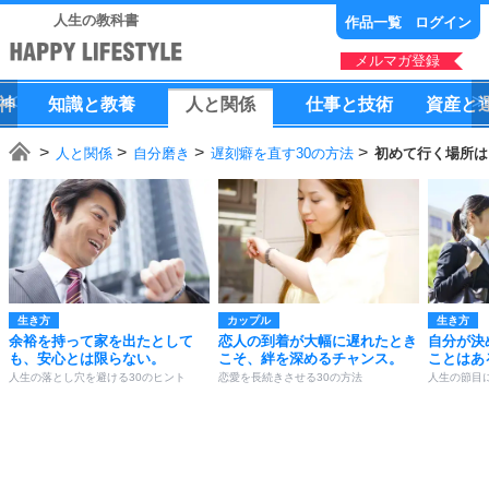
人生の教科書
作品一覧
ログイン
メルマガ登録
神
知識
と
教養
人
と
関係
仕事
と
技術
資産
と
人と関係
自分磨き
遅刻癖を直す30の方法
初めて行く場所は
生き方
カップル
生き方
余裕を持って家を出たとして
恋人の到着が大幅に遅れたとき
自分が決
も、安心とは限らない。
こそ、絆を深めるチャンス。
ことはあ
人生の落とし穴を避ける30のヒント
恋愛を長続きさせる30の方法
人生の節目