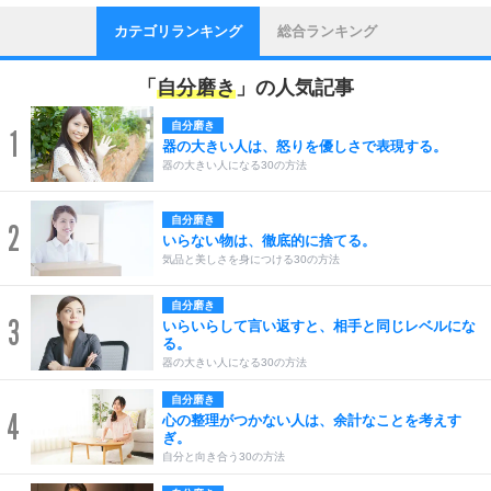
カテゴリランキング
総合ランキング
「
自分磨き
」の人気記事
自分磨き
1
器の大きい人は、怒りを優しさで表現する。
器の大きい人になる30の方法
自分磨き
2
いらない物は、徹底的に捨てる。
気品と美しさを身につける30の方法
自分磨き
3
いらいらして言い返すと、相手と同じレベルにな
る。
器の大きい人になる30の方法
自分磨き
4
心の整理がつかない人は、余計なことを考えす
ぎ。
自分と向き合う30の方法