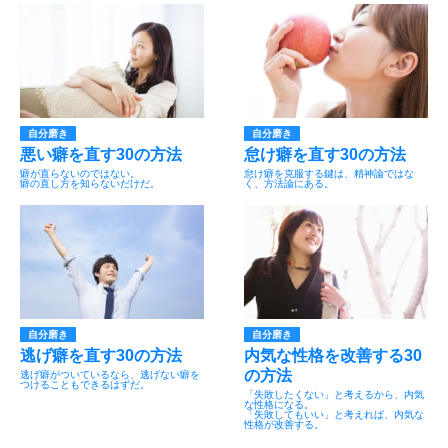
自分磨き
自分磨き
悪い癖を直す30の方法
怠け癖を直す30の方法
癖が直らないのではない。
怠け癖を克服する鍵は、精神論ではな
癖の直し方を知らないだけだ。
く、方法論にある。
自分磨き
自分磨き
逃げ癖を直す30の方法
内気な性格を改善する30
の方法
逃げ癖がついているなら、逃げない癖を
つけることもできるはずだ。
「失敗したくない」と考えるから、内気
な性格になる。
「失敗してもいい」と考えれば、内気な
性格が改善する。