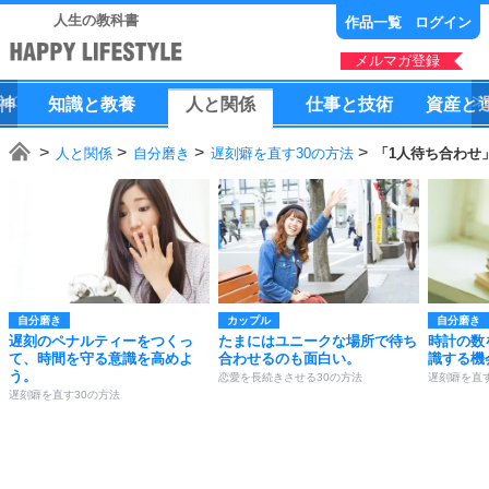
人生の教科書
作品一覧
ログイン
メルマガ登録
神
知識
と
教養
人
と
関係
仕事
と
技術
資産
と
人と関係
自分磨き
遅刻癖を直す30の方法
「1人待ち合わせ
自分磨き
カップル
自分磨き
遅刻のペナルティーをつくっ
たまにはユニークな場所で待ち
時計の数
て、時間を守る意識を高めよ
合わせるのも面白い。
識する機
う。
恋愛を長続きさせる30の方法
遅刻癖を直す
遅刻癖を直す30の方法