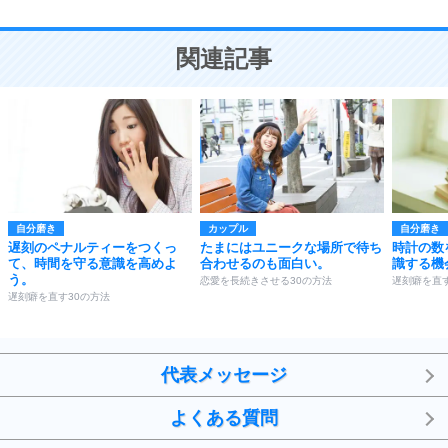
10
人を好きになったら、まず相手を徹底的に信じる
ことが大切。
恋する人が知っておきたい30の大切なこと
関連記事
自分磨き
カップル
自分磨き
遅刻のペナルティーをつくっ
たまにはユニークな場所で待ち
時計の数
て、時間を守る意識を高めよ
合わせるのも面白い。
識する機
う。
恋愛を長続きさせる30の方法
遅刻癖を直す
遅刻癖を直す30の方法
代表メッセージ
よくある質問