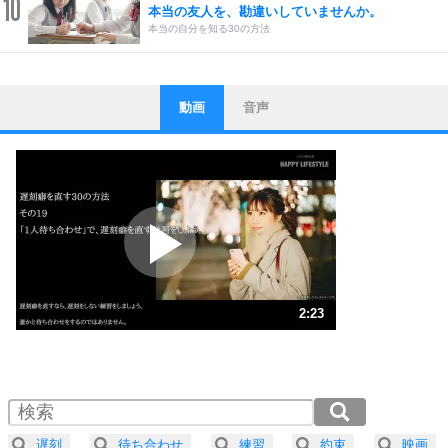
10
本当の友人を、勘違いしていませんか。
本当の自分を知る30の方法
動画
音声
ストレス対策
1
他人と比べない。
いっそのこと、他人を見ない。
いらいらしない人になる30の方法
プラス思考
2
ポジティブになれない原因は、行動しないから。
ポジティブ思考になる30の方法
ストレス対策
3
人生、なんとかなるもの。
2:23
気楽に生きる30の方法
1.0倍速 （562KB 2分23秒）
1.5倍速 （375KB 1分35秒）
自分磨き
4
器の大きい人は、怒りを優しさで表現する。
2.0倍速 （281KB 1分11秒）
器の大きい人になる30の方法
2.5倍速 （225KB 57秒）
遅刻
待ち合わせ
練習
約束
映画