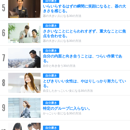
自分磨き
5
いらいらするはずの瞬間に笑顔になると、器の大
きさを感じる。
器の大きい人になる30の方法
自分磨き
6
ささいなことにとらわれすぎず、重大なことに焦
点を合わせる。
器の大きい人になる30の方法
自分磨き
7
自分の内面と向き合うことは、つらい作業であ
る。
自分と向き合う30の方法
自分磨き
8
とびきりいい女性は、やはりしっかり努力してい
る。
自立したかっこいい女になる30の方法
自分磨き
9
特定のグループに入らない。
かっこいい女になる30の方法
自分磨き