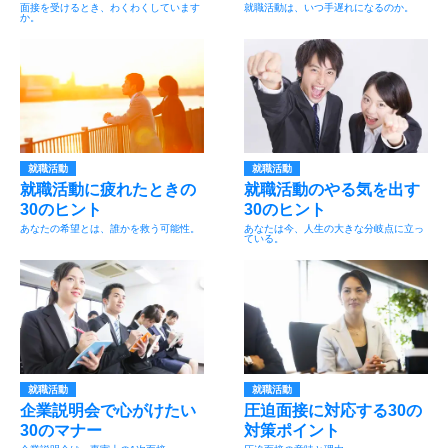
面接を受けるとき、わくわくしています
就職活動は、いつ手遅れになるのか。
か。
就職活動
就職活動
就職活動に疲れたときの
就職活動のやる気を出す
30のヒント
30のヒント
あなたの希望とは、誰かを救う可能性。
あなたは今、人生の大きな分岐点に立っ
ている。
就職活動
就職活動
企業説明会で心がけたい
圧迫面接に対応する30の
30のマナー
対策ポイント