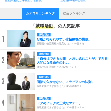
企業説明会は、事実上の1次面接。
圧迫面接の意味と理由。
カテゴリランキング
総合ランキング
「
就職活動
」の人気記事
就職活動
1
好感が得られやすい志望動機の構成。
履歴書の志望動機で注意したい30の書き方
就職活動
2
「自分はできる人間」と思い込むことが、できる
人間になる条件の1つ。
就職活動を諦めたときの30のヒント
就職活動
3
面接で欠かせない、メラビアンの法則。
就職面接でまず押さえたい30の基本マナー
就職活動
4
ドアのノックの正式なマナー。
就職面接でまず押さえたい30の基本マナー