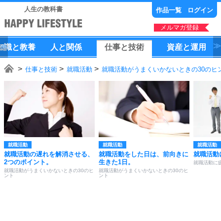
人生の教科書
作品一覧
ログイン
メルマガ登録
知識
と
教養
人
と
関係
仕事
と
技術
資産
と
運用
仕事と技術
就職活動
就職活動がうまくいかないときの30のヒ
就職活動
就職活動
就職活動
就職活動の遅れを解消させる、
就職活動をした日は、前向きに
就職活動
2つのポイント。
生きた1日。
就職活動に
就職活動がうまくいかないときの30のヒ
就職活動がうまくいかないときの30のヒ
ント
ント