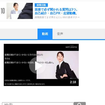
就職活動
10
面接で必ず聞かれる質問は3つ。
自己紹介・自己PR・志望動機。
就職面接でまず押さえたい30の基本マナー
動画
音声
ストレス対策
1
他人と比べない。
いっそのこと、他人を見ない。
いらいらしない人になる30の方法
プラス思考
2
ポジティブになれない原因は、行動しないから。
ポジティブ思考になる30の方法
ストレス対策
3
人生、なんとかなるもの。
2:18
気楽に生きる30の方法
1.0倍速 （541KB 2分18秒）
1.5倍速 （361KB 1分32秒）
自分磨き
4
器の大きい人は、怒りを優しさで表現する。
2.0倍速 （271KB 1分9秒）