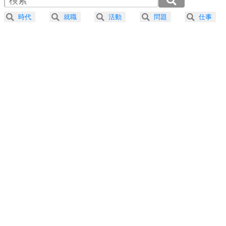
器の大きい人になる30の方法
2.5倍速 （217KB 55秒）
時代
就職
活動
問題
仕事
3.0倍速 （181KB 46秒）
プラス思考
5
ネガティブな人は、複雑に考える。
3.5倍速 （155KB 39秒）
ポジティブな人は、シンプルに考える。
4.0倍速 （136KB 34秒）
ポジティブ思考になる30の方法
ストレス対策
6
価値観を捨てると、いらいらも消える。
いらいらしない人になる30の方法
プラス思考
7
気持ちはなくていいから、とにかく癖にしてしま
う。
ポジティブ思考になる30の方法
自分磨き
8
いらない物は、徹底的に捨てる。
気品と美しさを身につける30の方法
勉強法
9
謙虚な人こそ、本当に強い人。
頭の使い方がうまくなる30の方法