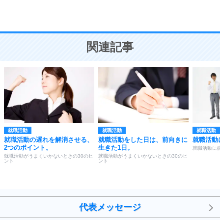
恋愛学
10
人を好きになったら、まず相手を徹底的に信じる
ことが大切。
恋する人が知っておきたい30の大切なこと
関連記事
就職活動
就職活動
就職活動
就職活動の遅れを解消させる、
就職活動をした日は、前向きに
就職活動
2つのポイント。
生きた1日。
就職活動に
就職活動がうまくいかないときの30のヒ
就職活動がうまくいかないときの30のヒ
ント
ント
代表メッセージ