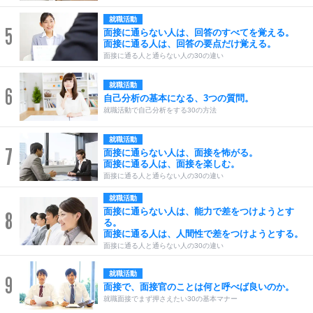
就職活動
5
面接に通らない人は、回答のすべてを覚える。
面接に通る人は、回答の要点だけ覚える。
面接に通る人と通らない人の30の違い
就職活動
6
自己分析の基本になる、3つの質問。
就職活動で自己分析をする30の方法
就職活動
7
面接に通らない人は、面接を怖がる。
面接に通る人は、面接を楽しむ。
面接に通る人と通らない人の30の違い
就職活動
面接に通らない人は、能力で差をつけようとす
8
る。
面接に通る人は、人間性で差をつけようとする。
面接に通る人と通らない人の30の違い
就職活動
9
面接で、面接官のことは何と呼べば良いのか。
就職面接でまず押さえたい30の基本マナー