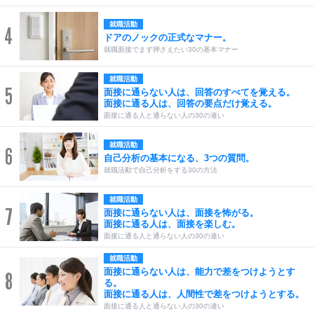
就職活動
4
ドアのノックの正式なマナー。
就職面接でまず押さえたい30の基本マナー
就職活動
5
面接に通らない人は、回答のすべてを覚える。
面接に通る人は、回答の要点だけ覚える。
面接に通る人と通らない人の30の違い
就職活動
6
自己分析の基本になる、3つの質問。
就職活動で自己分析をする30の方法
就職活動
7
面接に通らない人は、面接を怖がる。
面接に通る人は、面接を楽しむ。
面接に通る人と通らない人の30の違い
就職活動
面接に通らない人は、能力で差をつけようとす
8
る。
面接に通る人は、人間性で差をつけようとする。
面接に通る人と通らない人の30の違い