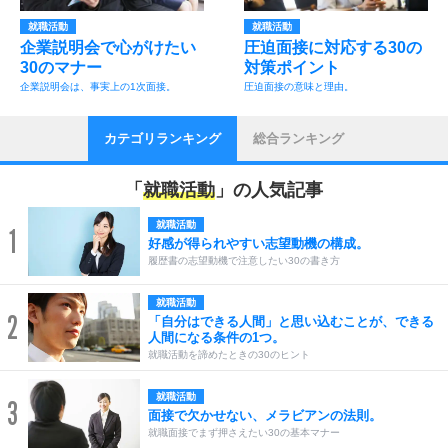
就職活動
就職活動
企業説明会で心がけたい
圧迫面接に対応する30の
30のマナー
対策ポイント
企業説明会は、事実上の1次面接。
圧迫面接の意味と理由。
カテゴリランキング
総合ランキング
「
就職活動
」の人気記事
就職活動
1
好感が得られやすい志望動機の構成。
履歴書の志望動機で注意したい30の書き方
就職活動
2
「自分はできる人間」と思い込むことが、できる
人間になる条件の1つ。
就職活動を諦めたときの30のヒント
就職活動
3
面接で欠かせない、メラビアンの法則。
就職面接でまず押さえたい30の基本マナー