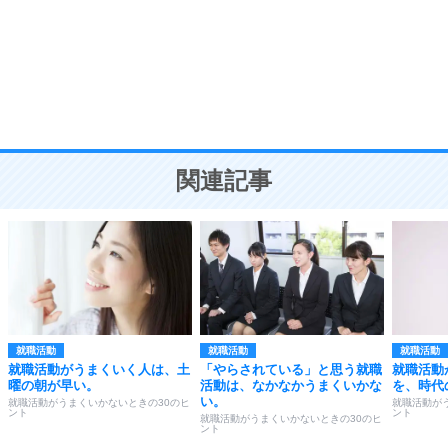
勉強法
9
謙虚な人こそ、本当に強い人。
頭の使い方がうまくなる30の方法
恋愛学
10
人を好きになったら、まず相手を徹底的に信じる
ことが大切。
恋する人が知っておきたい30の大切なこと
関連記事
就職活動
就職活動
就職活動
就職活動がうまくいく人は、土
「やらされている」と思う就職
就職活動
曜の朝が早い。
活動は、なかなかうまくいかな
を、時代
い。
就職活動がうまくいかないときの30のヒ
就職活動が
ント
ント
就職活動がうまくいかないときの30のヒ
ント