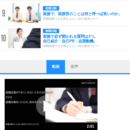
就職活動
9
面接で、面接官のことは何と呼べば良いのか。
就職面接でまず押さえたい30の基本マナー
就職活動
10
面接で必ず聞かれる質問は3つ。
自己紹介・自己PR・志望動機。
就職面接でまず押さえたい30の基本マナー
動画
音声
ストレス対策
1
他人と比べない。
いっそのこと、他人を見ない。
いらいらしない人になる30の方法
プラス思考
2
ポジティブになれない原因は、行動しないから。
ポジティブ思考になる30の方法
ストレス対策
3
人生、なんとかなるもの。
2:01