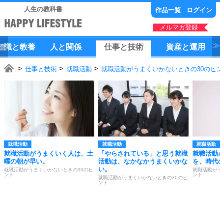
人生の教科書
作品一覧
ログイン
メルマガ登録
知識
と
教養
人
と
関係
仕事
と
技術
資産
と
運用
仕事と技術
就職活動
就職活動がうまくいかないときの30のヒ
就職活動
就職活動
就職活動
就職活動がうまくいく人は、土
「やらされている」と思う就職
就職活動
曜の朝が早い。
活動は、なかなかうまくいかな
を、時代
い。
就職活動がうまくいかないときの30のヒ
就職活動が
ント
ント
就職活動がうまくいかないときの30のヒ
ント