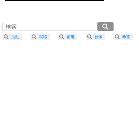
気楽に生きる30の方法
1.0倍速 （476KB 2分1秒）
1.5倍速 （317KB 1分21秒）
自分磨き
4
器の大きい人は、怒りを優しさで表現する。
2.0倍速 （238KB 1分0秒）
器の大きい人になる30の方法
2.5倍速 （191KB 48秒）
活動
就職
前進
仕事
希望
3.0倍速 （159KB 40秒）
プラス思考
5
ネガティブな人は、複雑に考える。
3.5倍速 （137KB 34秒）
ポジティブな人は、シンプルに考える。
4.0倍速 （120KB 30秒）
ポジティブ思考になる30の方法
ストレス対策
6
価値観を捨てると、いらいらも消える。
いらいらしない人になる30の方法
プラス思考
7
気持ちはなくていいから、とにかく癖にしてしま
う。
ポジティブ思考になる30の方法
自分磨き
8
いらない物は、徹底的に捨てる。
気品と美しさを身につける30の方法