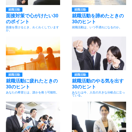
就職活動
就職活動
面接対策で心がけたい30
就職活動を諦めたときの
のポイント
30のヒント
面接を受けるとき、わくわくしています
就職活動は、いつ手遅れになるのか。
か。
就職活動
就職活動
就職活動に疲れたときの
就職活動のやる気を出す
30のヒント
30のヒント
あなたの希望とは、誰かを救う可能性。
あなたは今、人生の大きな分岐点に立っ
ている。