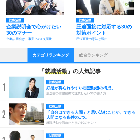
就職活動
就職活動
企業説明会で心がけたい
圧迫面接に対応する30の
30のマナー
対策ポイント
企業説明会は、事実上の1次面接。
圧迫面接の意味と理由。
カテゴリランキング
総合ランキング
「
就職活動
」の人気記事
就職活動
1
好感が得られやすい志望動機の構成。
履歴書の志望動機で注意したい30の書き方
就職活動
2
「自分はできる人間」と思い込むことが、できる
人間になる条件の1つ。
就職活動を諦めたときの30のヒント
就職活動