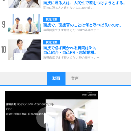
面接に通る人は、人間性で差をつけようとする。
面接に通る人と通らない人の30の違い
就職活動
9
面接で、面接官のことは何と呼べば良いのか。
就職面接でまず押さえたい30の基本マナー
就職活動
10
面接で必ず聞かれる質問は3つ。
自己紹介・自己PR・志望動機。
就職面接でまず押さえたい30の基本マナー
動画
音声
ストレス対策
1
他人と比べない。
いっそのこと、他人を見ない。
いらいらしない人になる30の方法
プラス思考
2
ポジティブになれない原因は、行動しないから。
ポジティブ思考になる30の方法