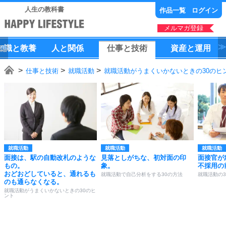
人生の教科書
作品一覧
ログイン
メルマガ登録
知識
と
教養
人
と
関係
仕事
と
技術
資産
と
運用
仕事と技術
就職活動
就職活動がうまくいかないときの30のヒ
就職活動
就職活動
就職活動
面接は、駅の自動改札のような
見落としがちな、初対面の印
面接官が
もの。
象。
不採用の
おどおどしていると、通れるも
就職活動で自己分析をする30の方法
就職活動の3
のも通らなくなる。
就職活動がうまくいかないときの30のヒ
ント