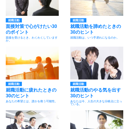
就職活動
就職活動
面接対策で心がけたい30
就職活動を諦めたときの
のポイント
30のヒント
面接を受けるとき、わくわくしています
就職活動は、いつ手遅れになるのか。
か。
就職活動
就職活動
就職活動に疲れたときの
就職活動のやる気を出す
30のヒント
30のヒント
あなたの希望とは、誰かを救う可能性。
あなたは今、人生の大きな分岐点に立っ
ている。