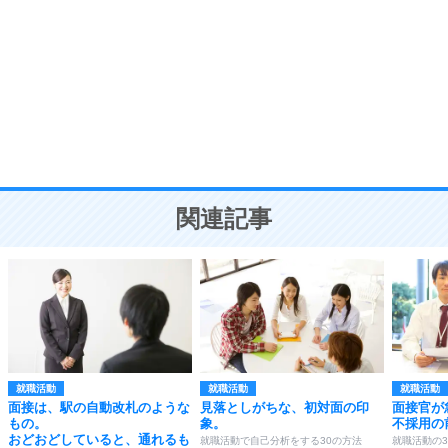
8
いらない物は、徹底的に捨てる。
気品と美しさを身につける30の方法
勉強法
9
謙虚な人こそ、本当に強い人。
頭の使い方がうまくなる30の方法
恋愛学
10
人を好きになったら、まず相手を徹底的に信じる
ことが大切。
恋する人が知っておきたい30の大切なこと
関連記事
就職活動
就職活動
就職活動
面接は、駅の自動改札のような
見落としがちな、初対面の印
面接官が
もの。
象。
不採用の
おどおどしていると、通れるも
就職活動で自己分析をする30の方法
就職活動の3