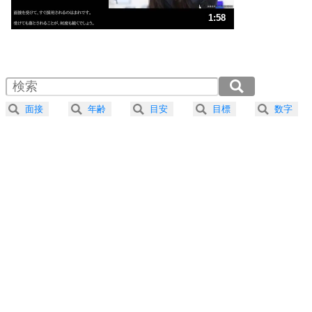
ストレス対策
3
人生、なんとかなるもの。
1:58
気楽に生きる30の方法
1.0倍速 （465KB 1分58秒）
1.5倍速 （310KB 1分19秒）
自分磨き
4
器の大きい人は、怒りを優しさで表現する。
2.0倍速 （233KB 59秒）
器の大きい人になる30の方法
2.5倍速 （187KB 47秒）
面接
年齢
目安
目標
数字
3.0倍速 （156KB 39秒）
プラス思考
5
ネガティブな人は、複雑に考える。
3.5倍速 （134KB 33秒）
ポジティブな人は、シンプルに考える。
4.0倍速 （117KB 29秒）
ポジティブ思考になる30の方法
ストレス対策
6
価値観を捨てると、いらいらも消える。
いらいらしない人になる30の方法
プラス思考
7
気持ちはなくていいから、とにかく癖にしてしま
う。
ポジティブ思考になる30の方法
自分磨き