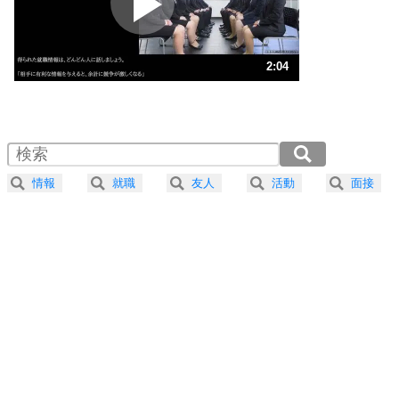
ポジティブ思考になる30の方法
ストレス対策
3
人生、なんとかなるもの。
2:04
気楽に生きる30の方法
1.0倍速 （488KB 2分4秒）
1.5倍速 （325KB 1分23秒）
自分磨き
4
器の大きい人は、怒りを優しさで表現する。
2.0倍速 （244KB 1分2秒）
器の大きい人になる30の方法
2.5倍速 （196KB 49秒）
情報
就職
友人
活動
面接
3.0倍速 （163KB 41秒）
プラス思考
5
ネガティブな人は、複雑に考える。
3.5倍速 （140KB 35秒）
ポジティブな人は、シンプルに考える。
4.0倍速 （123KB 31秒）
ポジティブ思考になる30の方法
ストレス対策
6
価値観を捨てると、いらいらも消える。
いらいらしない人になる30の方法
プラス思考
7
気持ちはなくていいから、とにかく癖にしてしま
う。
ポジティブ思考になる30の方法