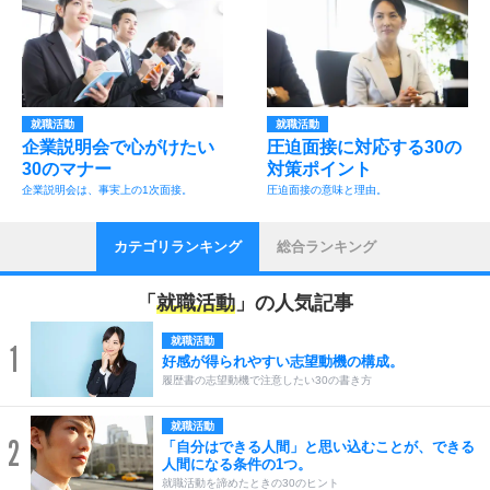
就職活動
就職活動
企業説明会で心がけたい
圧迫面接に対応する30の
30のマナー
対策ポイント
企業説明会は、事実上の1次面接。
圧迫面接の意味と理由。
カテゴリランキング
総合ランキング
「
就職活動
」の人気記事
就職活動
1
好感が得られやすい志望動機の構成。
履歴書の志望動機で注意したい30の書き方
就職活動
2
「自分はできる人間」と思い込むことが、できる
人間になる条件の1つ。
就職活動を諦めたときの30のヒント