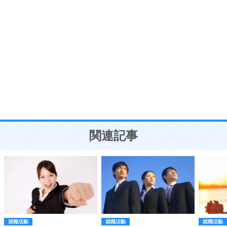
自分磨き
8
いらない物は、徹底的に捨てる。
気品と美しさを身につける30の方法
勉強法
9
謙虚な人こそ、本当に強い人。
頭の使い方がうまくなる30の方法
恋愛学
10
人を好きになったら、まず相手を徹底的に信じる
ことが大切。
恋する人が知っておきたい30の大切なこと
関連記事
就職活動
就職活動
就職活動