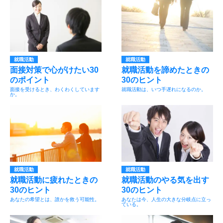
就職活動
就職活動
面接対策で心がけたい30
就職活動を諦めたときの
のポイント
30のヒント
面接を受けるとき、わくわくしています
就職活動は、いつ手遅れになるのか。
か。
就職活動
就職活動
就職活動に疲れたときの
就職活動のやる気を出す
30のヒント
30のヒント
あなたの希望とは、誰かを救う可能性。
あなたは今、人生の大きな分岐点に立っ
ている。