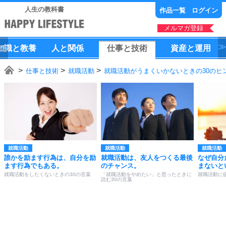
人生の教科書
作品一覧
ログイン
メルマガ登録
知識
と
教養
人
と
関係
仕事
と
技術
資産
と
運用
仕事と技術
就職活動
就職活動がうまくいかないときの30のヒ
就職活動
就職活動
就職活動
誰かを励ます行為は、自分を励
就職活動は、友人をつくる最後
なぜ自分
ます行為でもある。
のチャンス。
まないと
就職活動をしたくないときの30の言葉
「就職活動をやめたい」と思ったときに
就職活動に
読む30の言葉