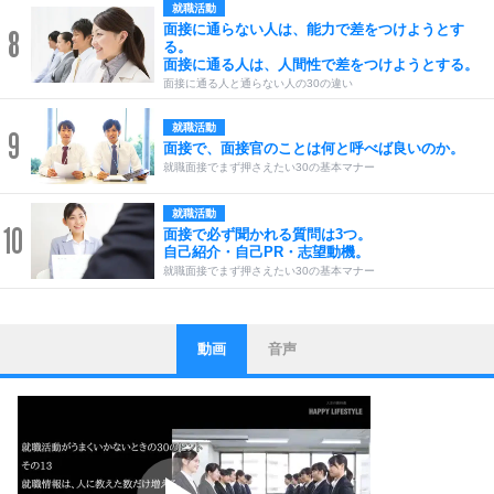
就職活動
面接に通らない人は、能力で差をつけようとす
8
る。
面接に通る人は、人間性で差をつけようとする。
面接に通る人と通らない人の30の違い
就職活動
9
面接で、面接官のことは何と呼べば良いのか。
就職面接でまず押さえたい30の基本マナー
就職活動
10
面接で必ず聞かれる質問は3つ。
自己紹介・自己PR・志望動機。
就職面接でまず押さえたい30の基本マナー
動画
音声
ストレス対策
1
他人と比べない。
いっそのこと、他人を見ない。
いらいらしない人になる30の方法
プラス思考
2
ポジティブになれない原因は、行動しないから。