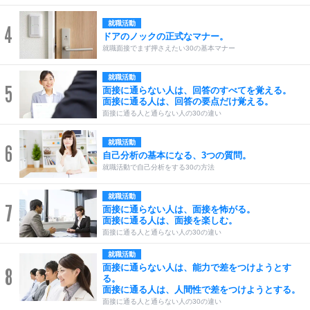
就職活動
4
ドアのノックの正式なマナー。
就職面接でまず押さえたい30の基本マナー
就職活動
5
面接に通らない人は、回答のすべてを覚える。
面接に通る人は、回答の要点だけ覚える。
面接に通る人と通らない人の30の違い
就職活動
6
自己分析の基本になる、3つの質問。
就職活動で自己分析をする30の方法
就職活動
7
面接に通らない人は、面接を怖がる。
面接に通る人は、面接を楽しむ。
面接に通る人と通らない人の30の違い
就職活動
面接に通らない人は、能力で差をつけようとす
8
る。
面接に通る人は、人間性で差をつけようとする。
面接に通る人と通らない人の30の違い