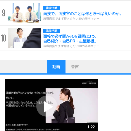
就職活動
9
面接で、面接官のことは何と呼べば良いのか。
就職面接でまず押さえたい30の基本マナー
就職活動
10
面接で必ず聞かれる質問は3つ。
自己紹介・自己PR・志望動機。
就職面接でまず押さえたい30の基本マナー
動画
音声
ストレス対策
1
他人と比べない。
いっそのこと、他人を見ない。
いらいらしない人になる30の方法
プラス思考
2
ポジティブになれない原因は、行動しないから。
ポジティブ思考になる30の方法
ストレス対策
3
人生、なんとかなるもの。
1:22