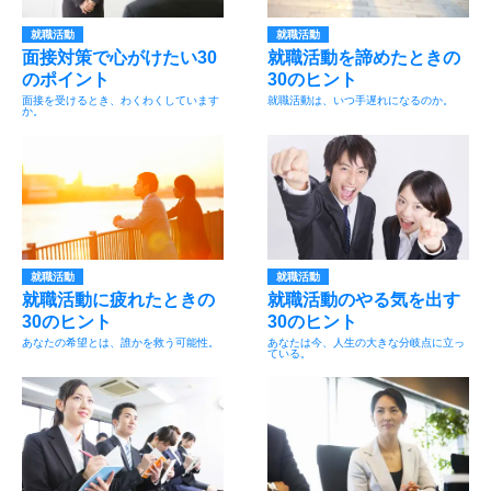
就職活動
就職活動
面接対策で心がけたい30
就職活動を諦めたときの
のポイント
30のヒント
面接を受けるとき、わくわくしています
就職活動は、いつ手遅れになるのか。
か。
就職活動
就職活動
就職活動に疲れたときの
就職活動のやる気を出す
30のヒント
30のヒント
あなたの希望とは、誰かを救う可能性。
あなたは今、人生の大きな分岐点に立っ
ている。