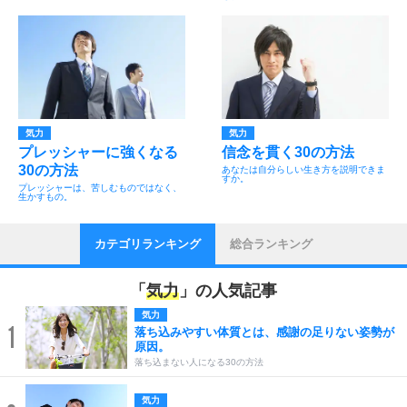
気力
気力
プレッシャーに強くなる
信念を貫く30の方法
30の方法
あなたは自分らしい生き方を説明できま
すか。
プレッシャーは、苦しむものではなく、
生かすもの。
カテゴリランキング
総合ランキング
「
気力
」の人気記事
気力
1
落ち込みやすい体質とは、感謝の足りない姿勢が
原因。
落ち込まない人になる30の方法
気力