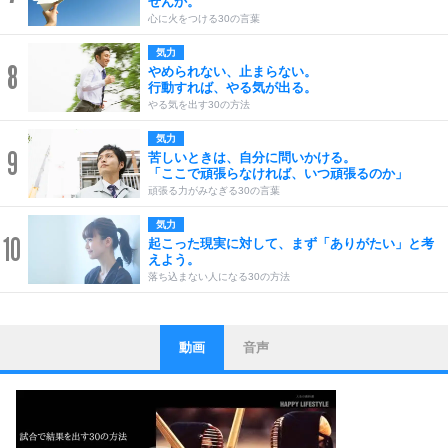
せんか。
心に火をつける30の言葉
気力
8
やめられない、止まらない。
行動すれば、やる気が出る。
やる気を出す30の方法
気力
9
苦しいときは、自分に問いかける。
「ここで頑張らなければ、いつ頑張るのか」
頑張る力がみなぎる30の言葉
気力
10
起こった現実に対して、まず「ありがたい」と考
えよう。
落ち込まない人になる30の方法
動画
音声
ストレス対策
1
他人と比べない。
いっそのこと、他人を見ない。
いらいらしない人になる30の方法
プラス思考