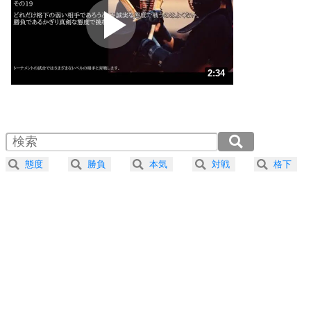
2
ポジティブになれない原因は、行動しないから。
ポジティブ思考になる30の方法
ストレス対策
3
人生、なんとかなるもの。
2:34
気楽に生きる30の方法
1.0倍速 （606KB 2分34秒）
1.5倍速 （404KB 1分43秒）
自分磨き
4
器の大きい人は、怒りを優しさで表現する。
2.0倍速 （303KB 1分17秒）
器の大きい人になる30の方法
2.5倍速 （243KB 1分1秒）
態度
勝負
本気
対戦
格下
3.0倍速 （203KB 51秒）
プラス思考
5
ネガティブな人は、複雑に考える。
3.5倍速 （174KB 44秒）
ポジティブな人は、シンプルに考える。
4.0倍速 （152KB 38秒）
ポジティブ思考になる30の方法
ストレス対策
6
価値観を捨てると、いらいらも消える。
いらいらしない人になる30の方法
プラス思考
7
気持ちはなくていいから、とにかく癖にしてしま