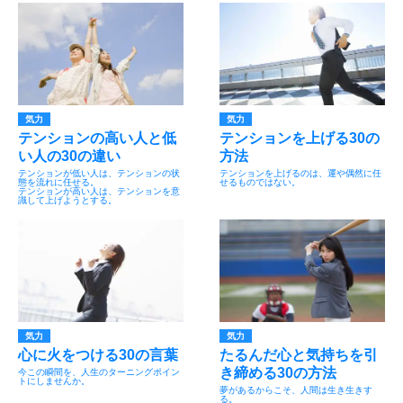
気力
気力
テンションの高い人と低
テンションを上げる30の
い人の30の違い
方法
テンションが低い人は、テンションの状
テンションを上げるのは、運や偶然に任
態を流れに任せる。
せるものではない。
テンションが高い人は、テンションを意
識して上げようとする。
気力
気力
心に火をつける30の言葉
たるんだ心と気持ちを引
き締める30の方法
今この瞬間を、人生のターニングポイン
トにしませんか。
夢があるからこそ、人間は生き生きす
る。