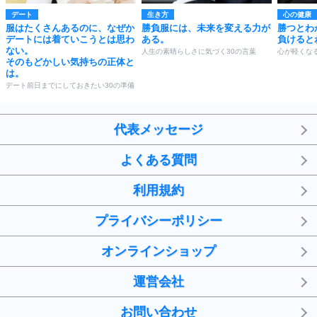
デート
生き方
心の健康
服はたくさんあるのに、なぜか
勝負服には、未来を変える力が
勝つとわ
デートには着ていこうとは思わ
ある。
負けると
ない。
人生の素晴らしさに気づく30の言葉
心が軽くなる
そのもどかしい気持ちの正体と
は。
デート前日までにしておきたい30の準備
代表メッセージ
よくある質問
利用規約
プライバシーポリシー
オンラインショップ
運営会社
お問い合わせ