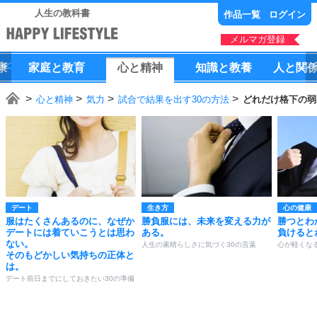
人生の教科書
作品一覧
ログイン
メルマガ登録
康
家庭
と
教育
心
と
精神
知識
と
教養
人
と
関
心と精神
気力
試合で結果を出す30の方法
どれだけ格下の弱
デート
生き方
心の健康
服はたくさんあるのに、なぜか
勝負服には、未来を変える力が
勝つとわ
デートには着ていこうとは思わ
ある。
負けると
ない。
人生の素晴らしさに気づく30の言葉
心が軽くなる
そのもどかしい気持ちの正体と
は。
デート前日までにしておきたい30の準備