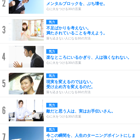
2
メンタルブロックを、ぶち壊せ。
心に火をつける30の言葉
気力
3
不足ばかりを考えない。
満たされていることを考えよう。
落ち込まない人になる30の方法
気力
4
楽なところにいるかぎり、人は強くなれない。
心に火をつける30の言葉
気力
5
現実を変えるのではない。
受け止め方を変えるのだ。
落ち込まない人になる30の方法
気力
6
敵だと思う人は、実はお手伝いさん。
心に火をつける30の言葉
気力
7
今この瞬間を、人生のターニングポイントにしま