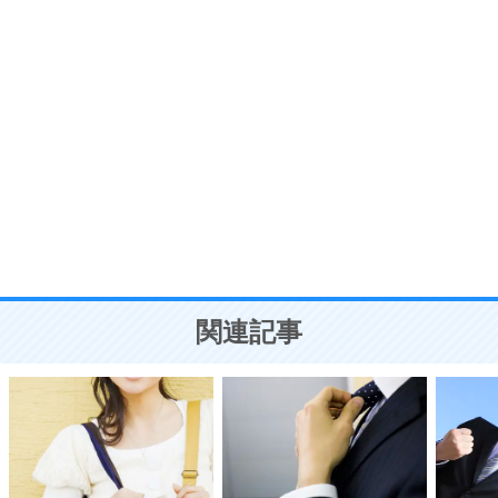
う。
ポジティブ思考になる30の方法
自分磨き
8
いらない物は、徹底的に捨てる。
気品と美しさを身につける30の方法
勉強法
9
謙虚な人こそ、本当に強い人。
頭の使い方がうまくなる30の方法
恋愛学
10
人を好きになったら、まず相手を徹底的に信じる
ことが大切。
恋する人が知っておきたい30の大切なこと
関連記事