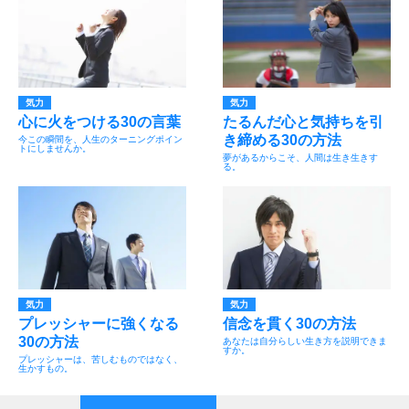
気力
気力
心に火をつける30の言葉
たるんだ心と気持ちを引
き締める30の方法
今この瞬間を、人生のターニングポイン
トにしませんか。
夢があるからこそ、人間は生き生きす
る。
気力
気力
プレッシャーに強くなる
信念を貫く30の方法
30の方法
あなたは自分らしい生き方を説明できま
すか。
プレッシャーは、苦しむものではなく、
生かすもの。