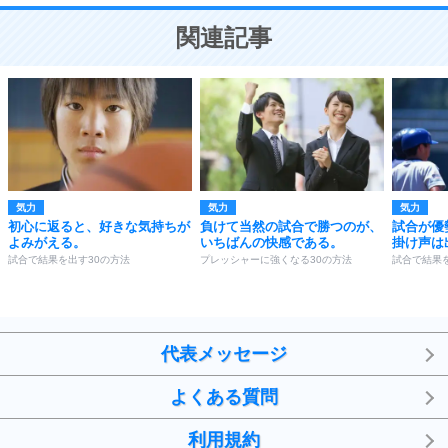
ことが大切。
恋する人が知っておきたい30の大切なこと
関連記事
気力
気力
気力
初心に返ると、好きな気持ちが
負けて当然の試合で勝つのが、
試合が優
よみがえる。
いちばんの快感である。
掛け声は
試合で結果を出す30の方法
プレッシャーに強くなる30の方法
試合で結果
代表メッセージ
よくある質問
利用規約