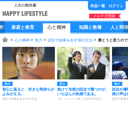
人生の教科書
作品一覧
ログイン
メルマガ登録
康
家庭
と
教育
心
と
精神
知識
と
教養
人
と
関
心と精神
気力
試合で結果を出す30の方法
勝とうと思うので
気力
気力
気力
初心に返ると、好きな気持ちが
負けて当然の試合で勝つのが、
試合が優
よみがえる。
いちばんの快感である。
掛け声は
試合で結果を出す30の方法
プレッシャーに強くなる30の方法
試合で結果