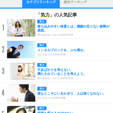
カテゴリランキング
総合ランキング
「
気力
」の人気記事
気力
1
落ち込みやすい体質とは、感謝の足りない姿勢が
原因。
落ち込まない人になる30の方法
気力
2
メンタルブロックを、ぶち壊せ。
心に火をつける30の言葉
気力
3
不足ばかりを考えない。
満たされていることを考えよう。
落ち込まない人になる30の方法
気力
4
楽なところにいるかぎり、人は強くなれない。
心に火をつける30の言葉
気力