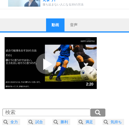
落ち込まない人になる30の方法
動画
音声
ストレス対策
1
他人と比べない。
いっそのこと、他人を見ない。
いらいらしない人になる30の方法
プラス思考
2
ポジティブになれない原因は、行動しないから。
ポジティブ思考になる30の方法
ストレス対策
3
人生、なんとかなるもの。
2:20
気楽に生きる30の方法
1.0倍速 （549KB 2分20秒）
1.5倍速 （367KB 1分33秒）
自分磨き
4
器の大きい人は、怒りを優しさで表現する。
2.0倍速 （275KB 1分10秒）
器の大きい人になる30の方法
2.5倍速 （220KB 56秒）
全力
試合
勝利
満足
気持ち
3.0倍速 （184KB 46秒）
プラス思考