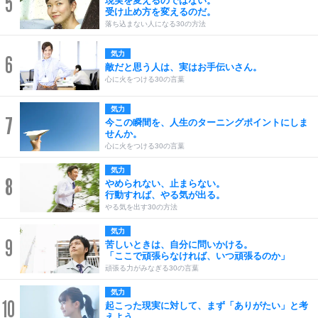
5
現実を変えるのではない。
受け止め方を変えるのだ。
落ち込まない人になる30の方法
気力
6
敵だと思う人は、実はお手伝いさん。
心に火をつける30の言葉
気力
7
今この瞬間を、人生のターニングポイントにしま
せんか。
心に火をつける30の言葉
気力
8
やめられない、止まらない。
行動すれば、やる気が出る。
やる気を出す30の方法
気力
9
苦しいときは、自分に問いかける。
「ここで頑張らなければ、いつ頑張るのか」
頑張る力がみなぎる30の言葉
気力
10
起こった現実に対して、まず「ありがたい」と考
えよう。