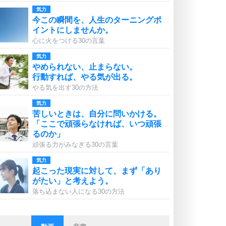
気力
今この瞬間を、人生のターニングポ
イントにしませんか。
心に火をつける30の言葉
気力
やめられない、止まらない。
行動すれば、やる気が出る。
やる気を出す30の方法
気力
苦しいときは、自分に問いかける。
「ここで頑張らなければ、いつ頑張
るのか」
頑張る力がみなぎる30の言葉
気力
起こった現実に対して、まず「あり
がたい」と考えよう。
落ち込まない人になる30の方法