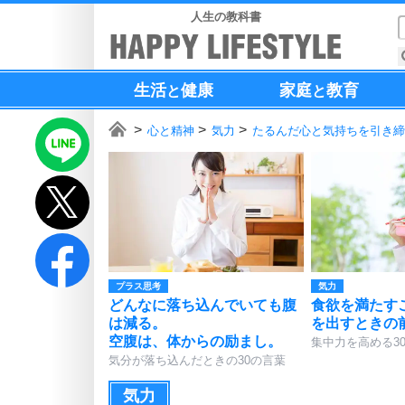
人生の教科書
生活
健康
家庭
教育
と
と
心と精神
気力
たるんだ心と気持ちを引き締
プラス思考
気力
どんなに落ち込んでいても腹
食欲を満たす
は減る。
を出すときの
空腹は、体からの励まし。
集中力を高める3
気分が落ち込んだときの30の言葉
気力