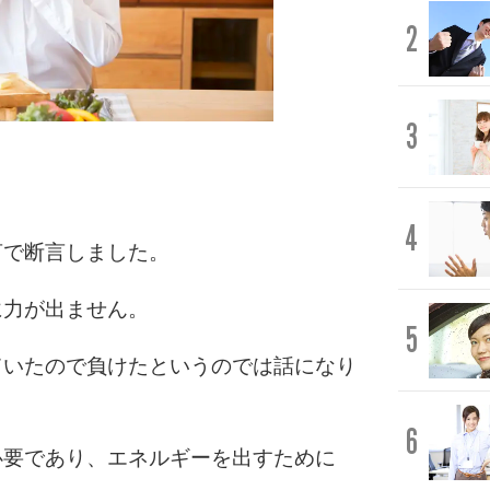
2
3
4
言で断言しました。
に力が出ません。
5
ていたので負けたというのでは話になり
6
必要であり、エネルギーを出すために