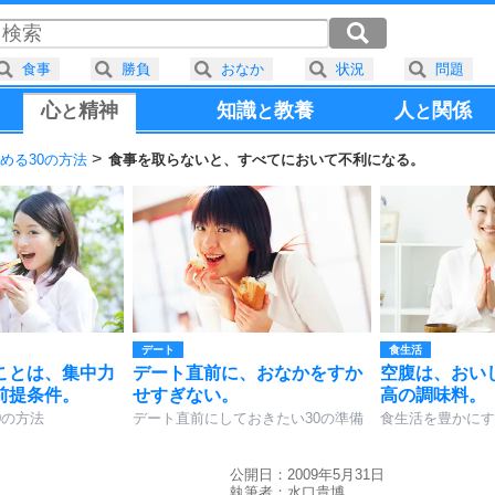
食事
勝負
おなか
状況
問題
心
精神
知識
教養
人
関係
と
と
と
める30の方法
食事を取らないと、すべてにおいて不利になる。
デート
食生活
ことは、集中力
デート直前に、おなかをすか
空腹は、おい
前提条件。
せすぎない。
高の調味料。
0の方法
デート直前にしておきたい30の準備
食生活を豊かにす
公開日：2009年5月31日
執筆者：
水口貴博