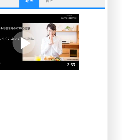
動画
音声
ストレス対策
他人と比べない。
いっそのこと、他人を見ない。
いらいらしない人になる30の方法
プラス思考
ポジティブになれない原因は、行動
しないから。
ポジティブ思考になる30の方法
ストレス対策
2:33
人生、なんとかなるもの。
気楽に生きる30の方法
速 （600KB 2分33秒）
速 （400KB 1分42秒）
自分磨き
器の大きい人は、怒りを優しさで表
速 （300KB 1分16秒）
現する。
速 （240KB 1分1秒）
器の大きい人になる30の方法
速 （200KB 51秒）
プラス思考
速 （172KB 43秒）
ネガティブな人は、複雑に考える。
速 （151KB 38秒）
ポジティブな人は、シンプルに考え
る。