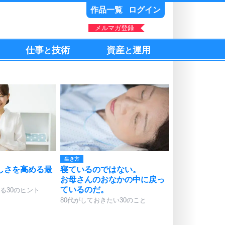
作品一覧
ログイン
メルマガ登録
仕事
技術
資産
運用
と
と
生き方
しさを高める最
寝ているのではない。
お母さんのおなかの中に戻っ
ているのだ。
る30のヒント
80代がしておきたい30のこと