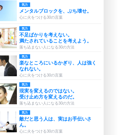
気力
メンタルブロックを、ぶち壊せ。
心に火をつける30の言葉
気力
不足ばかりを考えない。
満たされていることを考えよう。
落ち込まない人になる30の方法
気力
楽なところにいるかぎり、人は強く
なれない。
心に火をつける30の言葉
気力
現実を変えるのではない。
受け止め方を変えるのだ。
落ち込まない人になる30の方法
気力
敵だと思う人は、実はお手伝いさ
ん。
心に火をつける30の言葉