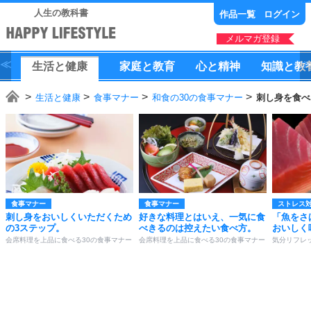
人生の教科書
作品一覧
ログイン
メルマガ登録
生活
と
健康
家庭
と
教育
心
と
精神
知識
と
教
生活と健康
食事マナー
和食の30の食事マナー
刺し身を食べ
食事マナー
食事マナー
ストレス
刺し身をおいしくいただくため
好きな料理とはいえ、一気に食
「魚をさ
の3ステップ。
べきるのは控えたい食べ方。
おいしく
会席料理を上品に食べる30の食事マナー
会席料理を上品に食べる30の食事マナー
気分リフレッ