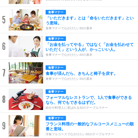
食事マナー
5
「いただきます」とは「命をいただきます」とい
う意味。
食事マナーで心がけたい30の基本
食事マナー
6
「お金を払ってやる」ではなく「お金を払わせて
いただく」という人が、かっこいい人。
食事マナーで心がけたい30の基本
食事マナー
7
食事が済んだら、きちんと椅子を戻す。
食事マナーで心がけたい30の基本
食事マナー
8
フォーマルなレストランで、1人で食事ができる
なら、何でもできるはずだ。
給仕や料理人に喜ばれる30のテーブルマナー
食事マナー
9
フランス料理の一般的なフルコースメニューの順
番と意味。
洋食フルコースで心がけたい30のテーブルマナー