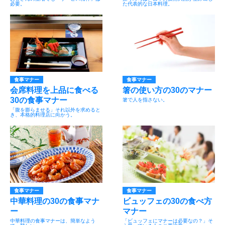
必要。
た代表的な日本料理。
食事マナー
食事マナー
会席料理を上品に食べる
箸の使い方の30のマナー
30の食事マナー
箸で人を指さない。
「腹を膨らませる」それ以外を求めると
き、本格的料理店に向かう。
食事マナー
食事マナー
中華料理の30の食事マナ
ビュッフェの30の食べ方
ー
マナー
中華料理の食事マナーは、簡単なよう
「ビュッフェにマナーは必要なの？」そ