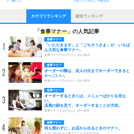
で、難しい。
う思っている人こそ要注意。
カテゴリランキング
総合ランキング
「
食事マナー
」の人気記事
食事マナー
1
「いただきます」と「ごちそうさま」が、いちば
ん大切な食事マナー。
食事マナーで心がけたい30の基本
食事マナー
2
オーダーの際は、友人の分までオーダーできると
かっこいい。
食事マナーで心がけたい30の基本
食事マナー
オーダーするときには、メニューばかりを見な
3
い。
店員の顔を見て、オーダーすることが大切。
食事マナーで心がけたい30の基本
食事マナー
4
何も買わずに、お店から出るときのマナー。
お店に好かれるお客さんになる30の方法