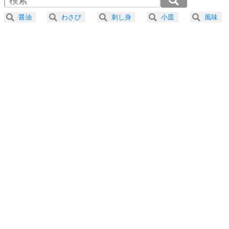
器の大きい人になる30の方法
2.5倍速 （159KB 40秒）
醤油
わさび
刺し身
小皿
風味
3.0倍速 （132KB 33秒）
プラス思考
5
ネガティブな人は、複雑に考える。
3.5倍速 （114KB 28秒）
ポジティブな人は、シンプルに考える。
4.0倍速 （100KB 25秒）
ポジティブ思考になる30の方法
ストレス対策
6
価値観を捨てると、いらいらも消える。
いらいらしない人になる30の方法
プラス思考
7
気持ちはなくていいから、とにかく癖にしてしま
う。
ポジティブ思考になる30の方法
自分磨き
8
いらない物は、徹底的に捨てる。
気品と美しさを身につける30の方法
勉強法
9
謙虚な人こそ、本当に強い人。
頭の使い方がうまくなる30の方法