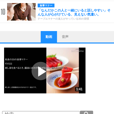
食事マナー
10
「なんだかこの人と一緒にいると話しやすい」そ
んな人が心がけている、見えない気遣い。
テーブルマナーの達人がやっている30の習慣
動画
音声
ストレス対策
1
他人と比べない。
いっそのこと、他人を見ない。
いらいらしない人になる30の方法
プラス思考
2
ポジティブになれない原因は、行動しないから。
ポジティブ思考になる30の方法
ストレス対策
3
人生、なんとかなるもの。
1:41
気楽に生きる30の方法
1.0倍速 （395KB 1分41秒）
1.5倍速 （264KB 1分7秒）
自分磨き
4
器の大きい人は、怒りを優しさで表現する。
2.0倍速 （198KB 50秒）