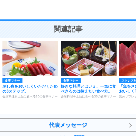
恋愛学
10
人を好きになったら、まず相手を徹底的に信じる
ことが大切。
恋する人が知っておきたい30の大切なこと
関連記事
食事マナー
食事マナー
ストレス
刺し身をおいしくいただくため
好きな料理とはいえ、一気に食
「魚をさ
の3ステップ。
べきるのは控えたい食べ方。
おいしく
会席料理を上品に食べる30の食事マナー
会席料理を上品に食べる30の食事マナー
気分リフレッ
代表メッセージ