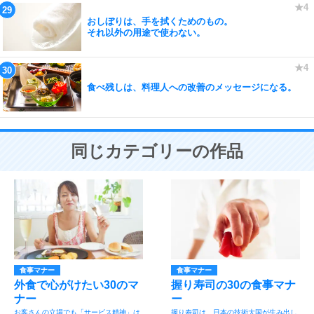
おしぼりは、手を拭くためのもの。
それ以外の用途で使わない。
食べ残しは、料理人への改善のメッセージになる。
同じカテゴリーの作品
食事マナー
食事マナー
外食で心がけたい30のマ
握り寿司の30の食事マナ
ナー
ー
お客さんの立場でも「サービス精神」は
握り寿司は、日本の技術大国が生み出し