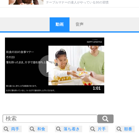
テーブルマナーの達人がやっている30の習慣
動画
音声
ストレス対策
1
他人と比べない。
いっそのこと、他人を見ない。
いらいらしない人になる30の方法
プラス思考
2
ポジティブになれない原因は、行動しないから。
ポジティブ思考になる30の方法
ストレス対策
3
人生、なんとかなるもの。
1:01
気楽に生きる30の方法
1.0倍速 （240KB 1分1秒）
1.5倍速 （160KB 40秒）
自分磨き
4
器の大きい人は、怒りを優しさで表現する。
2.0倍速 （121KB 30秒）
器の大きい人になる30の方法
2.5倍速 （97KB 24秒）
両手
和食
落ち着き
片手
順番
3.0倍速 （81KB 20秒）
プラス思考
ネガティブな人は、複雑に考える。