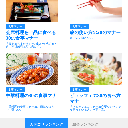
食事マナー
食事マナー
会席料理を上品に食べる
箸の使い方の30のマナー
30の食事マナー
箸で人を指さない。
「腹を膨らませる」それ以外を求めると
き、本格的料理店に向かう。
食事マナー
食事マナー
中華料理の30の食事マナ
ビュッフェの30の食べ方
ー
マナー
中華料理の食事マナーは、簡単なよう
「ビュッフェにマナーは必要なの？」そ
で、難しい。
う思っている人こそ要注意。
カテゴリランキング
総合ランキング