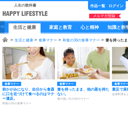
人生の教科書
作品一覧
ログイン
メルマガ登録
生活
と
健康
家庭
と
教育
心
と
精神
知識
と
教
生活と健康
食事マナー
和食の30の食事マナー
箸を持ったま
食事マナー
食事マナー
食事マナ
前かがみになり、自分から食器
箸を持ったまま、他の器を持た
素足で座
に口を近づけて食べるのはマナ
ない。
会席料理を
ー違反。
箸の使い方の30のマナー
和食の30の食事マナー