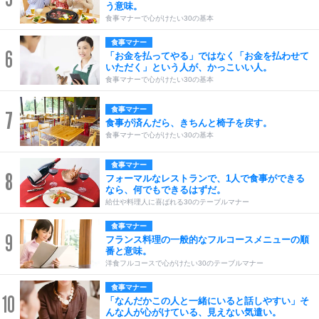
う意味。
食事マナーで心がけたい30の基本
食事マナー
6
「お金を払ってやる」ではなく「お金を払わせて
いただく」という人が、かっこいい人。
食事マナーで心がけたい30の基本
食事マナー
7
食事が済んだら、きちんと椅子を戻す。
食事マナーで心がけたい30の基本
食事マナー
8
フォーマルなレストランで、1人で食事ができる
なら、何でもできるはずだ。
給仕や料理人に喜ばれる30のテーブルマナー
食事マナー
9
フランス料理の一般的なフルコースメニューの順
番と意味。
洋食フルコースで心がけたい30のテーブルマナー
食事マナー
10
「なんだかこの人と一緒にいると話しやすい」そ
んな人が心がけている、見えない気遣い。