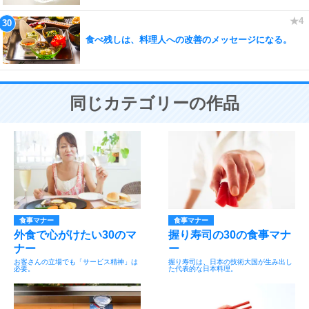
食べ残しは、料理人への改善のメッセージになる。
同じカテゴリーの作品
食事マナー
食事マナー
外食で心がけたい30のマ
握り寿司の30の食事マナ
ナー
ー
お客さんの立場でも「サービス精神」は
握り寿司は、日本の技術大国が生み出し
必要。
た代表的な日本料理。