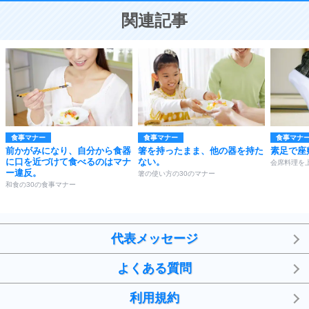
恋する人が知っておきたい30の大切なこと
関連記事
食事マナー
食事マナー
食事マナ
前かがみになり、自分から食器
箸を持ったまま、他の器を持た
素足で座
に口を近づけて食べるのはマナ
ない。
会席料理を
ー違反。
箸の使い方の30のマナー
和食の30の食事マナー
代表メッセージ
よくある質問
利用規約