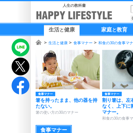
人生の教科書
生活
健康
家庭
教育
と
と
生活と健康
食事マナー
和食の30の食事マ
食事マナー
食事マナー
箸を持ったまま、他の器を持
割り箸は、左
たない。
なく、上下に
マナー。
箸の使い方の30のマナー
和食の30の食事
食事マナー