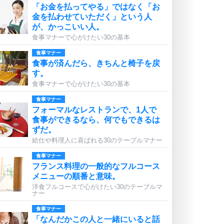
「お金を払ってやる」ではなく「お
金を払わせていただく」という人
が、かっこいい人。
食事マナーで心がけたい30の基本
食事マナー
食事が済んだら、きちんと椅子を戻
す。
食事マナーで心がけたい30の基本
食事マナー
フォーマルなレストランで、1人で
食事ができるなら、何でもできるは
ずだ。
給仕や料理人に喜ばれる30のテーブルマナー
食事マナー
フランス料理の一般的なフルコース
メニューの順番と意味。
洋食フルコースで心がけたい30のテーブルマ
ナー
食事マナー
「なんだかこの人と一緒にいると話