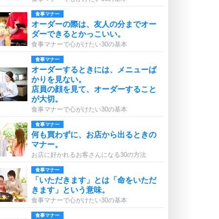
食事マナー
オーダーの際は、友人の分までオー
ダーできるとかっこいい。
食事マナーで心がけたい30の基本
食事マナー
オーダーするときには、メニューば
かりを見ない。
店員の顔を見て、オーダーすること
が大切。
食事マナーで心がけたい30の基本
食事マナー
何も買わずに、お店から出るときの
マナー。
お店に好かれるお客さんになる30の方法
食事マナー
「いただきます」とは「命をいただ
きます」という意味。
食事マナーで心がけたい30の基本
食事マナー