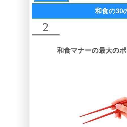
和食の
3
2
和食マナーの最大のポ