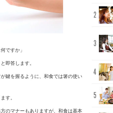
2
3
は何ですか」
」と即答します。
4
方が鍵を握るように、和食では箸の使い
5
ります。
べ方のマナーもありますが、和食は基本