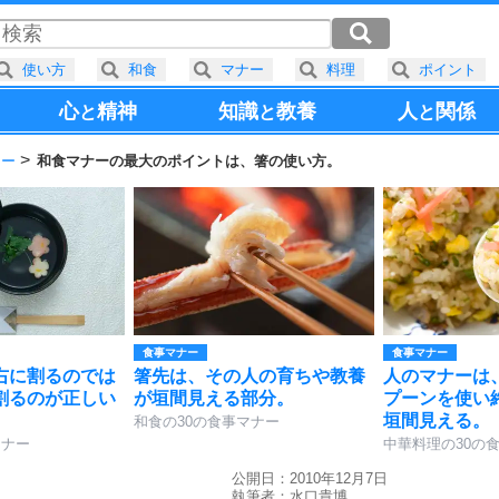
使い方
和食
マナー
料理
ポイント
心
精神
知識
教養
人
関係
と
と
と
ナー
和食マナーの最大のポイントは、箸の使い方。
食事マナー
食事マナー
右に割るのでは
箸先は、その人の育ちや教養
人のマナーは
割るのが正しい
が垣間見える部分。
プーンを使い
垣間見える。
和食の30の食事マナー
マナー
中華料理の30の
公開日：2010年12月7日
執筆者：
水口貴博