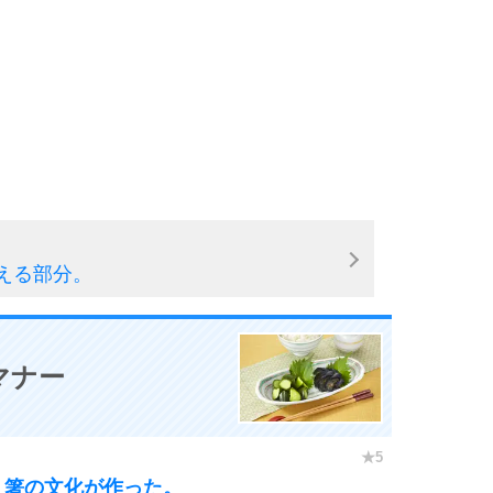
3.0倍
3.5倍
5
4.0倍
6
える部分。
7
マナー
8
、箸の文化が作った。