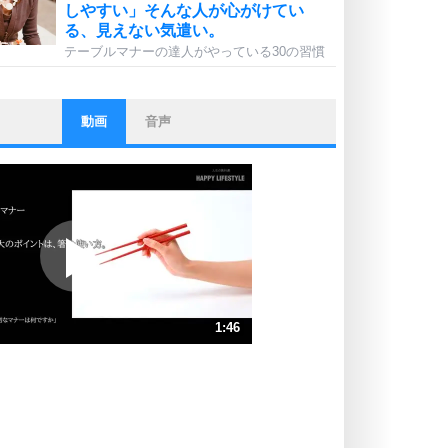
しやすい」そんな人が心がけてい
る、見えない気遣い。
テーブルマナーの達人がやっている30の習慣
動画
音声
ストレス対策
他人と比べない。
いっそのこと、他人を見ない。
いらいらしない人になる30の方法
プラス思考
ポジティブになれない原因は、行動
しないから。
ポジティブ思考になる30の方法
ストレス対策
1:46
人生、なんとかなるもの。
気楽に生きる30の方法
速 （415KB 1分46秒）
速 （277KB 1分10秒）
自分磨き
器の大きい人は、怒りを優しさで表
速 （208KB 53秒）
現する。
速 （167KB 42秒）