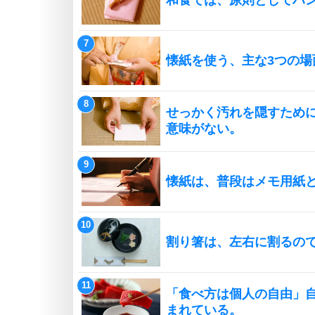
懐紙を使う、主な3つの場
せっかく汚れを隠すため
意味がない。
懐紙は、普段はメモ用紙
割り箸は、左右に割るの
「食べ方は個人の自由」
まれている。