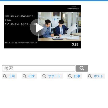
1
他人と比べない。
いっそのこと、他人を見ない。
いらいらしない人になる30の方法
プラス思考
2
ポジティブになれない原因は、行動しないから。
ポジティブ思考になる30の方法
ストレス対策
3
人生、なんとかなるもの。
3:28
気楽に生きる30の方法
1.0倍速 （817KB 3分28秒）
1.5倍速 （545KB 2分19秒）
自分磨き
4
器の大きい人は、怒りを優しさで表現する。
2.0倍速 （409KB 1分44秒）
器の大きい人になる30の方法
2.5倍速 （327KB 1分23秒）
上司
出世
サポート
仕事
ポスト
3.0倍速 （273KB 1分9秒）
プラス思考
5
ネガティブな人は、複雑に考える。
3.5倍速 （234KB 59秒）
ポジティブな人は、シンプルに考える。
4.0倍速 （205KB 52秒）
ポジティブ思考になる30の方法
ストレス対策
6
価値観を捨てると、いらいらも消える。