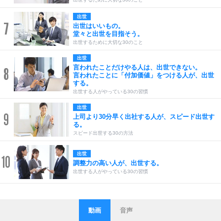
出世
7
出世はいいもの。
堂々と出世を目指そう。
出世するために大切な30のこと
出世
言われたことだけやる人は、出世できない。
8
言われたことに「付加価値」をつける人が、出世
する。
出世する人がやっている30の習慣
出世
9
上司より30分早く出社する人が、スピード出世す
る。
スピード出世する30の方法
出世
10
調整力の高い人が、出世する。
出世する人がやっている30の習慣
動画
音声
ストレス対策