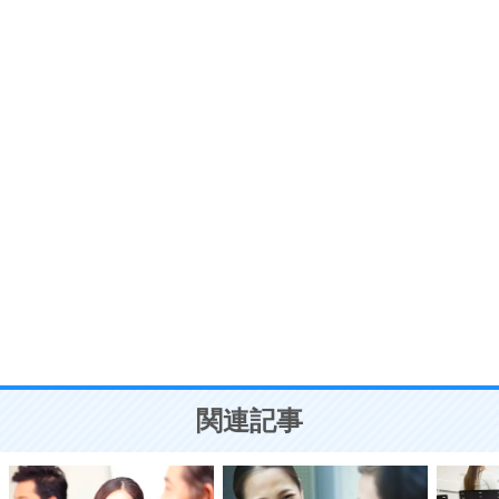
いらいらしない人になる30の方法
プラス思考
7
気持ちはなくていいから、とにかく癖にしてしま
う。
ポジティブ思考になる30の方法
自分磨き
8
いらない物は、徹底的に捨てる。
気品と美しさを身につける30の方法
勉強法
9
謙虚な人こそ、本当に強い人。
頭の使い方がうまくなる30の方法
恋愛学
10
人を好きになったら、まず相手を徹底的に信じる
ことが大切。
恋する人が知っておきたい30の大切なこと
関連記事