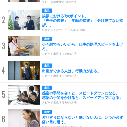
スピード出世する30の方法
出世
挨拶における3大ポイント。
2
「先手の挨拶」「笑顔の挨拶」「分け隔てない挨
拶」。
出世する人がやっている30の習慣
出世
3
少々雑でもいいから、仕事の処理スピードを上げ
ろ。
スピード出世する30の方法
出世
4
出世ができる人は、行動力がある。
スピード出世する30の方法
出世
5
感謝の手間を省くと、スピードダウンになる。
感謝の手間をかけると、スピードアップになる。
スピード出世する30の方法
出世
6
ぎりぎりにならないと動けない人は、いつか必ず
痛い目に遭う。
出世するために大切な30のこと