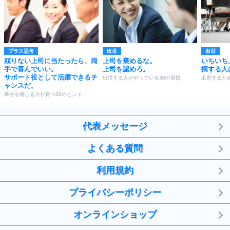
プラス思考
出世
出世
頼りない上司に当たったら、両
上司を褒めるな。
いちいち
手で喜んでいい。
上司を認めろ。
摘する人
サポート役として活躍できるチ
出世する人がやっている30の習慣
出世するた
ャンスだ。
幸せを感じる力が育つ30のヒント
代表メッセージ
よくある質問
利用規約
プライバシーポリシー
オンラインショップ