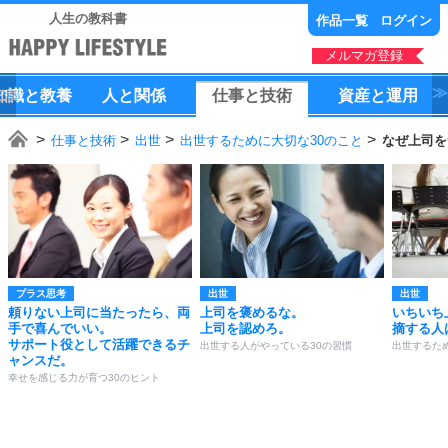
人生の教科書
作品一覧
ログイン
メルマガ登録
知識
と
教養
人
と
関係
仕事
と
技術
資産
と
運用
仕事と技術
出世
出世するために大切な30のこと
なぜ上司を
プラス思考
出世
出世
頼りない上司に当たったら、両
上司を褒めるな。
いちいち
手で喜んでいい。
上司を認めろ。
摘する人
サポート役として活躍できるチ
出世する人がやっている30の習慣
出世するた
ャンスだ。
幸せを感じる力が育つ30のヒント