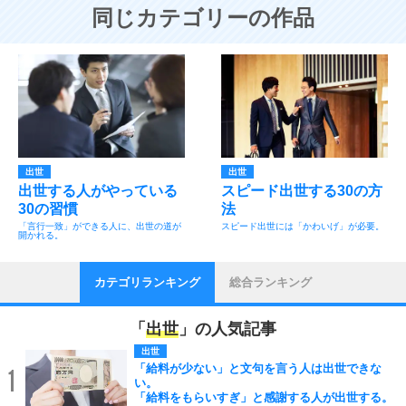
同じカテゴリーの作品
出世
出世
出世する人がやっている
スピード出世する30の方
30の習慣
法
「言行一致」ができる人に、出世の道が
スピード出世には「かわいげ」が必要。
開かれる。
カテゴリランキング
総合ランキング
「
出世
」の人気記事
出世
「給料が少ない」と文句を言う人は出世できな
1
い。
「給料をもらいすぎ」と感謝する人が出世する。