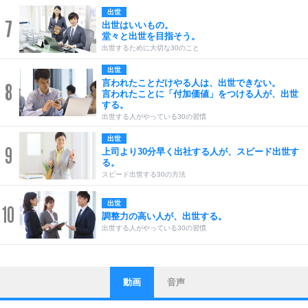
出世
7
出世はいいもの。
堂々と出世を目指そう。
出世するために大切な30のこと
出世
言われたことだけやる人は、出世できない。
8
言われたことに「付加価値」をつける人が、出世
する。
出世する人がやっている30の習慣
出世
9
上司より30分早く出社する人が、スピード出世す
る。
スピード出世する30の方法
出世
10
調整力の高い人が、出世する。
出世する人がやっている30の習慣
動画
音声
ストレス対策
1
他人と比べない。