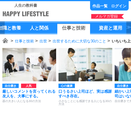
人生の教科書
作品一覧
ログイン
メルマガ登録
知識
と
教養
人
と
関係
仕事
と
技術
資産
と
運用
仕事と技術
出世
出世するために大切な30のこと
いちいち上
自分磨き
心の健康
自分磨き
厳しいコメントを言ってくれる
口うるさい上司ほど、実は感謝
細かい上
友人を、大事にする。
すべき存在。
司はいな
器の大きい人になる30の方法
小さなことにも感謝できる人になる30の
自分磨きで
方法