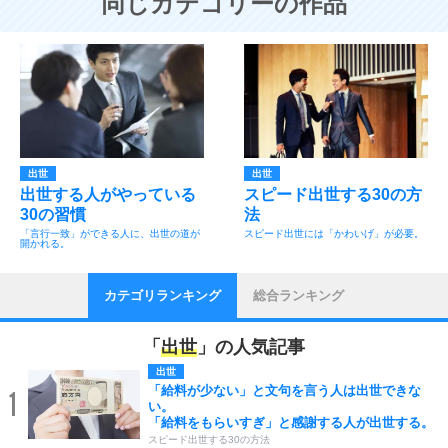
同じカテゴリーの作品
出世
出世
出世する人がやっている
スピード出世する30の方
30の習慣
法
「言行一致」ができる人に、出世の道が
スピード出世には「かわいげ」が必要。
開かれる。
カテゴリランキング
総合ランキング
「
出世
」の人気記事
出世
「給料が少ない」と文句を言う人は出世できな
1
い。
「給料をもらいすぎ」と感謝する人が出世する。
スピード出世する30の方法