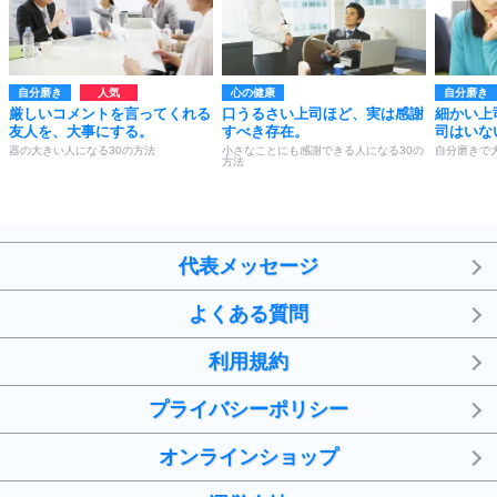
自分磨き
心の健康
自分磨き
厳しいコメントを言ってくれる
口うるさい上司ほど、実は感謝
細かい上
友人を、大事にする。
すべき存在。
司はいな
器の大きい人になる30の方法
小さなことにも感謝できる人になる30の
自分磨きで
方法
代表メッセージ
よくある質問
利用規約
プライバシーポリシー
オンラインショップ