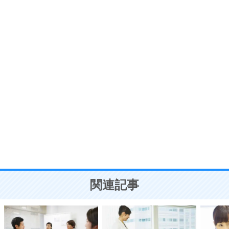
プラス思考
7
気持ちはなくていいから、とにかく癖にしてしま
う。
ポジティブ思考になる30の方法
自分磨き
8
いらない物は、徹底的に捨てる。
気品と美しさを身につける30の方法
勉強法
9
謙虚な人こそ、本当に強い人。
頭の使い方がうまくなる30の方法
恋愛学
10
人を好きになったら、まず相手を徹底的に信じる
ことが大切。
恋する人が知っておきたい30の大切なこと
関連記事