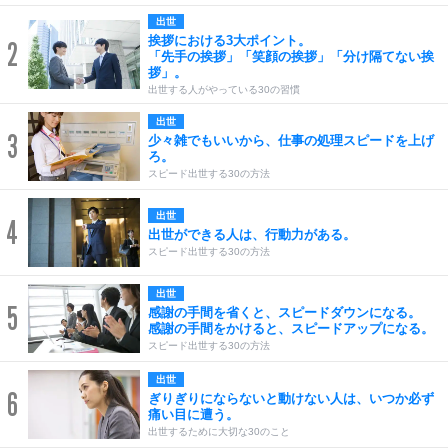
出世
挨拶における3大ポイント。
2
「先手の挨拶」「笑顔の挨拶」「分け隔てない挨
拶」。
出世する人がやっている30の習慣
出世
3
少々雑でもいいから、仕事の処理スピードを上げ
ろ。
スピード出世する30の方法
出世
4
出世ができる人は、行動力がある。
スピード出世する30の方法
出世
5
感謝の手間を省くと、スピードダウンになる。
感謝の手間をかけると、スピードアップになる。
スピード出世する30の方法
出世
6
ぎりぎりにならないと動けない人は、いつか必ず
痛い目に遭う。
出世するために大切な30のこと