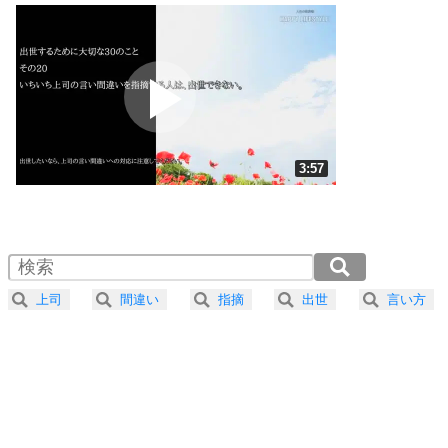
いっそのこと、他人を見ない。
いらいらしない人になる30の方法
プラス思考
2
ポジティブになれない原因は、行動しないから。
ポジティブ思考になる30の方法
ストレス対策
3
人生、なんとかなるもの。
3:57
気楽に生きる30の方法
1.0倍速 （930KB 3分57秒）
1.5倍速 （620KB 2分38秒）
自分磨き
4
器の大きい人は、怒りを優しさで表現する。
2.0倍速 （465KB 1分58秒）
器の大きい人になる30の方法
2.5倍速 （372KB 1分35秒）
上司
間違い
指摘
出世
言い方
3.0倍速 （310KB 1分19秒）
プラス思考
5
ネガティブな人は、複雑に考える。
3.5倍速 （266KB 1分7秒）
ポジティブな人は、シンプルに考える。
4.0倍速 （233KB 59秒）
ポジティブ思考になる30の方法
ストレス対策
6
価値観を捨てると、いらいらも消える。
いらいらしない人になる30の方法