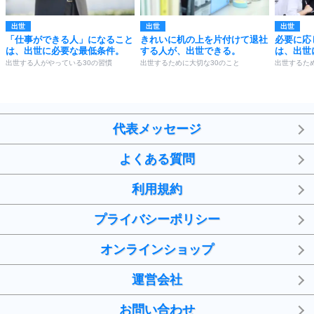
出世
出世
出世
「仕事ができる人」になること
きれいに机の上を片付けて退社
必要に応
は、出世に必要な最低条件。
する人が、出世できる。
は、出世
出世する人がやっている30の習慣
出世するために大切な30のこと
出世するた
代表メッセージ
よくある質問
利用規約
プライバシーポリシー
オンラインショップ
運営会社
お問い合わせ