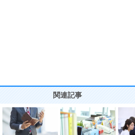
7
気持ちはなくていいから、とにかく癖にしてしま
う。
ポジティブ思考になる30の方法
自分磨き
8
いらない物は、徹底的に捨てる。
気品と美しさを身につける30の方法
勉強法
9
謙虚な人こそ、本当に強い人。
頭の使い方がうまくなる30の方法
恋愛学
10
人を好きになったら、まず相手を徹底的に信じる
ことが大切。
恋する人が知っておきたい30の大切なこと
関連記事