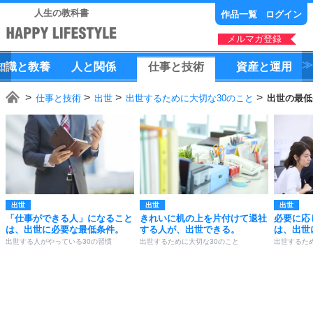
人生の教科書
作品一覧
ログイン
メルマガ登録
知識
と
教養
人
と
関係
仕事
と
技術
資産
と
運用
仕事と技術
出世
出世するために大切な30のこと
出世の最低
出世
出世
出世
「仕事ができる人」になること
きれいに机の上を片付けて退社
必要に応
は、出世に必要な最低条件。
する人が、出世できる。
は、出世
出世する人がやっている30の習慣
出世するために大切な30のこと
出世するた