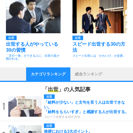
出世
出世
出世する人がやっている
スピード出世する30の方
30の習慣
法
「言行一致」ができる人に、出世の道が
スピード出世には「かわいげ」が必要。
開かれる。
カテゴリランキング
総合ランキング
「
出世
」の人気記事
出世
「給料が少ない」と文句を言う人は出世できな
1
い。
「給料をもらいすぎ」と感謝する人が出世する。
スピード出世する30の方法
出世
挨拶における3大ポイント。