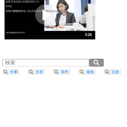
プラス思考
2
ポジティブになれない原因は、行動しないから。
ポジティブ思考になる30の方法
ストレス対策
3
人生、なんとかなるもの。
3:26
気楽に生きる30の方法
1.0倍速 （808KB 3分26秒）
1.5倍速 （539KB 2分17秒）
自分磨き
4
器の大きい人は、怒りを優しさで表現する。
2.0倍速 （404KB 1分43秒）
器の大きい人になる30の方法
2.5倍速 （324KB 1分22秒）
仕事
出世
条件
最低
注意
3.0倍速 （270KB 1分8秒）
プラス思考
5
ネガティブな人は、複雑に考える。
3.5倍速 （231KB 59秒）
ポジティブな人は、シンプルに考える。
4.0倍速 （203KB 51秒）
ポジティブ思考になる30の方法
ストレス対策
6
価値観を捨てると、いらいらも消える。
いらいらしない人になる30の方法
プラス思考