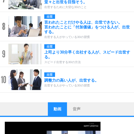
堂々と出世を目指そう。
出世するために大切な30のこと
出世
言われたことだけやる人は、出世できない。
8
言われたことに「付加価値」をつける人が、出世
する。
出世する人がやっている30の習慣
出世
9
上司より30分早く出社する人が、スピード出世す
る。
スピード出世する30の方法
出世
10
調整力の高い人が、出世する。
出世する人がやっている30の習慣
動画
音声
ストレス対策
1
他人と比べない。
いっそのこと、他人を見ない。
いらいらしない人になる30の方法