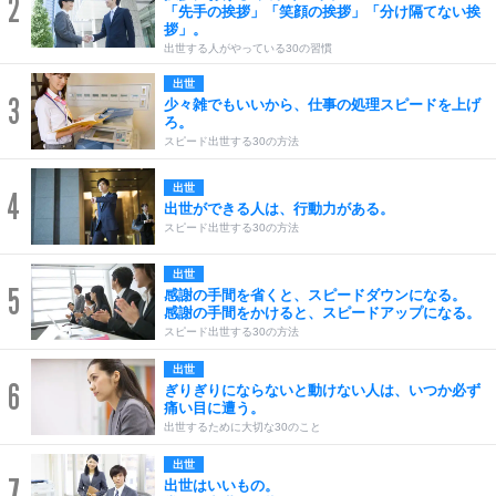
2
「先手の挨拶」「笑顔の挨拶」「分け隔てない挨
拶」。
出世する人がやっている30の習慣
出世
3
少々雑でもいいから、仕事の処理スピードを上げ
ろ。
スピード出世する30の方法
出世
4
出世ができる人は、行動力がある。
スピード出世する30の方法
出世
5
感謝の手間を省くと、スピードダウンになる。
感謝の手間をかけると、スピードアップになる。
スピード出世する30の方法
出世
6
ぎりぎりにならないと動けない人は、いつか必ず
痛い目に遭う。
出世するために大切な30のこと
出世
7
出世はいいもの。