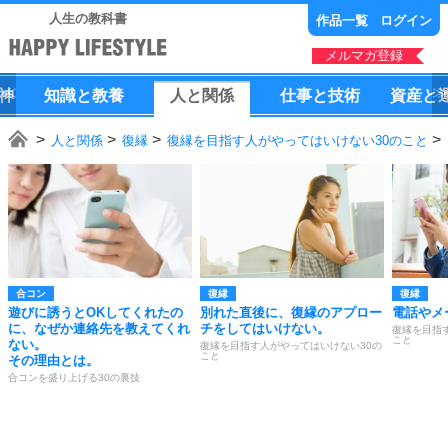
人生の教科書
作品一覧
ログイン
メルマガ登録
神
知識
と
教養
人
と
関係
仕事
と
技術
資産
と
人と関係
復縁
復縁を目指す人がやってはいけない30のこと
合コン
復縁
復縁
遊びに誘うとOKしてくれたの
別れた直後に、復縁のアプロー
電話やメ
に、なぜか連絡先を教えてくれ
チをしてはいけない。
復縁を目指
こと
ない。
復縁を目指す人がやってはいけない30の
こと
その理由とは。
合コンを盛り上げる30の裏技