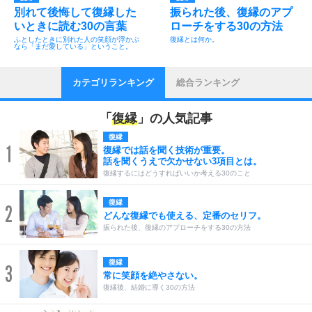
別れて後悔して復縁した
振られた後、復縁のアプ
いときに読む30の言葉
ローチをする30の方法
ふとしたときに別れた人の笑顔が浮かぶ
復縁とは何か。
なら「まだ愛している」ということ。
カテゴリランキング
総合ランキング
「
復縁
」の人気記事
復縁
1
復縁では話を聞く技術が重要。
話を聞くうえで欠かせない3項目とは。
復縁するにはどうすればいいか考える30のこと
復縁
2
どんな復縁でも使える、定番のセリフ。
振られた後、復縁のアプローチをする30の方法
復縁
3
常に笑顔を絶やさない。
復縁後、結婚に導く30の方法