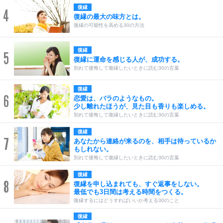
復縁
4
復縁の最大の味方とは。
復縁の可能性を高める30の方法
復縁
5
復縁に運命を感じる人が、成功する。
別れて後悔して復縁したいときに読む30の言葉
復縁
6
恋愛は、バラのようなもの。
少し離れたほうが、見た目も香りも楽しめる。
別れて後悔して復縁したいときに読む30の言葉
復縁
7
あなたから連絡が来るのを、相手は待っているか
もしれない。
別れて後悔して復縁したいときに読む30の言葉
復縁
8
復縁を申し込まれても、すぐ返事をしない。
最低でも3日間は考える時間をつくる。
復縁するにはどうすればいいか考える30のこと
復縁