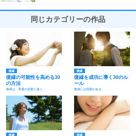
同じカテゴリーの作品
復縁
復縁
復縁の可能性を高める30
復縁を成功に導く30のル
の方法
ール
復縁は、普通の恋愛と違う。
復縁には段階がある。
復縁
復縁