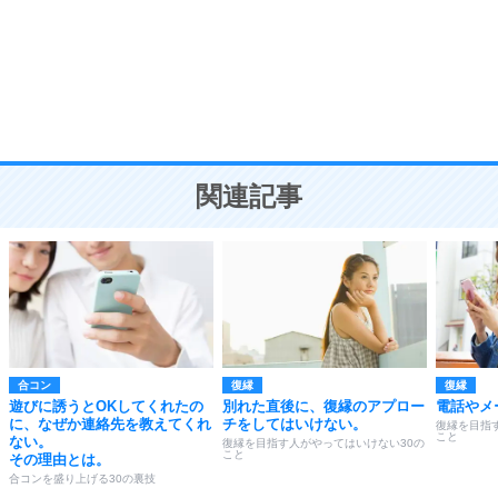
勉強法
9
謙虚な人こそ、本当に強い人。
頭の使い方がうまくなる30の方法
恋愛学
10
人を好きになったら、まず相手を徹底的に信じる
ことが大切。
恋する人が知っておきたい30の大切なこと
関連記事
合コン
復縁
復縁
遊びに誘うとOKしてくれたの
別れた直後に、復縁のアプロー
電話やメ
に、なぜか連絡先を教えてくれ
チをしてはいけない。
復縁を目指
こと
ない。
復縁を目指す人がやってはいけない30の
こと
その理由とは。
合コンを盛り上げる30の裏技