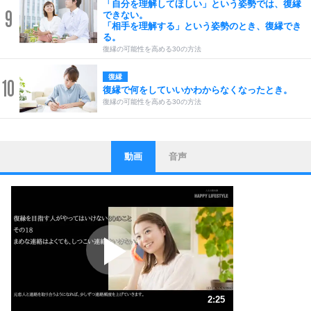
「自分を理解してほしい」という姿勢では、復縁
9
できない。
「相手を理解する」という姿勢のとき、復縁でき
る。
復縁の可能性を高める30の方法
復縁
10
復縁で何をしていいかわからなくなったとき。
復縁の可能性を高める30の方法
動画
音声
ストレス対策
1
他人と比べない。
いっそのこと、他人を見ない。
いらいらしない人になる30の方法
プラス思考
2
ポジティブになれない原因は、行動しないから。
ポジティブ思考になる30の方法
ストレス対策
3
人生、なんとかなるもの。
2:25
気楽に生きる30の方法