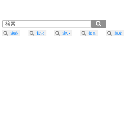
1.0倍速 （569KB 2分25秒）
1.5倍速 （380KB 1分37秒）
自分磨き
4
器の大きい人は、怒りを優しさで表現する。
2.0倍速 （285KB 1分12秒）
器の大きい人になる30の方法
2.5倍速 （228KB 58秒）
連絡
状況
違い
都合
頻度
3.0倍速 （190KB 48秒）
プラス思考
5
ネガティブな人は、複雑に考える。
3.5倍速 （163KB 41秒）
ポジティブな人は、シンプルに考える。
4.0倍速 （143KB 36秒）
ポジティブ思考になる30の方法
ストレス対策
6
価値観を捨てると、いらいらも消える。
いらいらしない人になる30の方法
プラス思考
7
気持ちはなくていいから、とにかく癖にしてしま
う。
ポジティブ思考になる30の方法
自分磨き
8
いらない物は、徹底的に捨てる。
気品と美しさを身につける30の方法