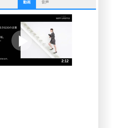
動画
音声
ストレス対策
他人と比べない。
いっそのこと、他人を見ない。
いらいらしない人になる30の方法
プラス思考
ポジティブになれない原因は、行動
しないから。
ポジティブ思考になる30の方法
ストレス対策
2:12
人生、なんとかなるもの。
気楽に生きる30の方法
速 （517KB 2分12秒）
速 （345KB 1分28秒）
自分磨き
器の大きい人は、怒りを優しさで表
速 （259KB 1分6秒）
現する。
速 （207KB 52秒）
器の大きい人になる30の方法
速 （173KB 44秒）
プラス思考
速 （148KB 37秒）
ネガティブな人は、複雑に考える。
速 （130KB 33秒）
ポジティブな人は、シンプルに考え
る。