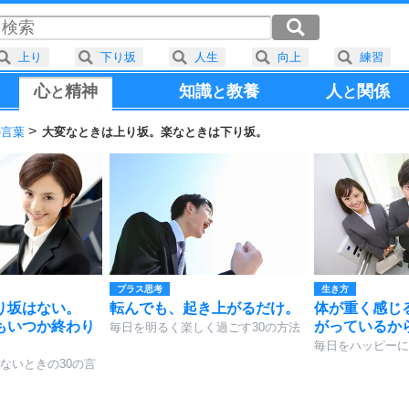
上り
下り坂
人生
向上
練習
心
精神
知識
教養
人
関係
と
と
と
の言葉
大変なときは上り坂。楽なときは下り坂。
プラス思考
生き方
り坂はない。
転んでも、起き上がるだけ。
体が重く感じ
もいつか終わり
がっているか
毎日を明るく楽しく過ごす30の方法
毎日をハッピーに
ないときの30の言