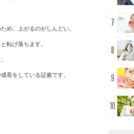
7
のため、上がるのがしんどい。
ると転げ落ちます。
8
す。
や成長をしている証拠です。
9
10