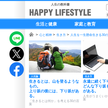
人生の教科書
生活
健康
家庭
教育
と
と
心と精神
生き方
人生を一生懸命生きる30
人生論
生き方
生きるとは、山を登るような
永遠に続く下
もの。
どんな下り坂
上り坂の後には、下り坂があ
がある。
る。
人生がうまくいか
葉
「生きるとは何か」を考える30の言
葉