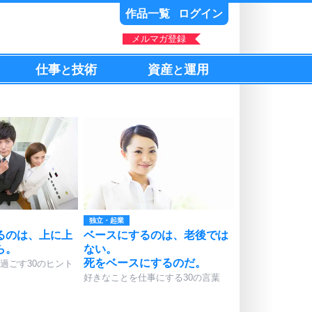
作品一覧
ログイン
メルマガ登録
仕事
技術
資産
運用
と
と
独立・起業
るのは、上に上
ベースにするのは、老後では
ら。
ない。
死をベースにするのだ。
過ごす30のヒント
好きなことを仕事にする30の言葉