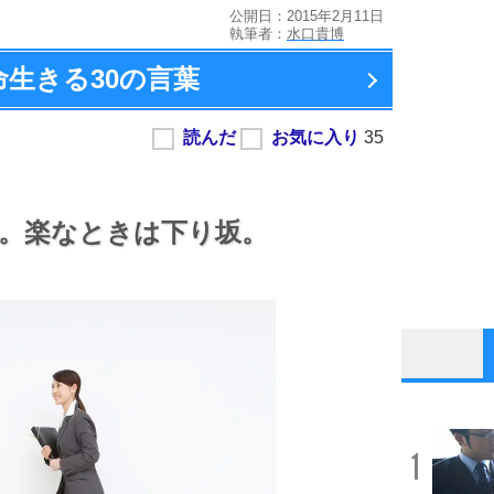
公開日：2015年2月11日
執筆者：
水口貴博
命生きる
30の言葉
。
楽なときは下り坂。
1