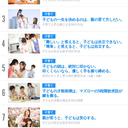
子育て
3
子どもの一生を決めるのは、親の育て方しだい。
子育て上手な親になる30の方法
子育て
4
「難しい」と答えると、子どもは自立できない。
「簡単」と答えると、子どもは自立する。
子どもの自立を促す30の方法
子育て
5
子どもの頭は、絶対に叩かない。
叩くくらいなら、優しく手を握り締める。
幼児がすくすく育つ30の教育方法（1歳～6歳）
子育て
6
子どもの才能発揮は、マズローの5段階欲求説が
鍵を握る。
子どもの才能を伸ばす30の習慣
子育て
7
親が笑うと、子どもは安心する。
子どもの自立を促す30の方法