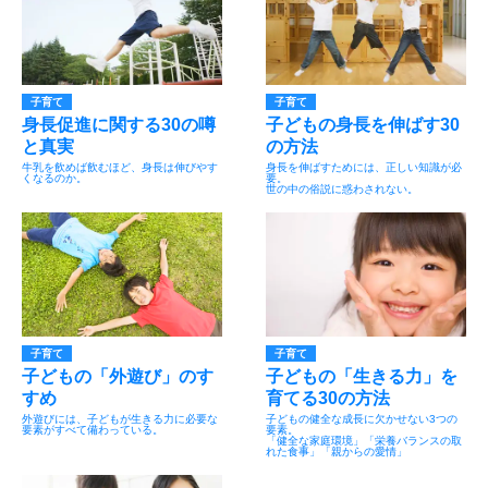
子育て
子育て
身長促進に関する30の噂
子どもの身長を伸ばす30
と真実
の方法
牛乳を飲めば飲むほど、身長は伸びやす
身長を伸ばすためには、正しい知識が必
くなるのか。
要。
世の中の俗説に惑わされない。
子育て
子育て
子どもの「外遊び」のす
子どもの「生きる力」を
すめ
育てる30の方法
外遊びには、子どもが生きる力に必要な
子どもの健全な成長に欠かせない3つの
要素がすべて備わっている。
要素。
「健全な家庭環境」「栄養バランスの取
れた食事」「親からの愛情」