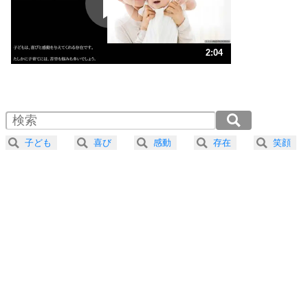
ポジティブ思考になる30の方法
ストレス対策
3
人生、なんとかなるもの。
2:04
気楽に生きる30の方法
1.0倍速 （486KB 2分4秒）
1.5倍速 （324KB 1分22秒）
自分磨き
4
器の大きい人は、怒りを優しさで表現する。
2.0倍速 （243KB 1分2秒）
器の大きい人になる30の方法
2.5倍速 （195KB 49秒）
子ども
喜び
感動
存在
笑顔
3.0倍速 （163KB 41秒）
プラス思考
5
ネガティブな人は、複雑に考える。
3.5倍速 （140KB 35秒）
ポジティブな人は、シンプルに考える。
4.0倍速 （122KB 31秒）
ポジティブ思考になる30の方法
ストレス対策
6
価値観を捨てると、いらいらも消える。
いらいらしない人になる30の方法
プラス思考
7
気持ちはなくていいから、とにかく癖にしてしま
う。
ポジティブ思考になる30の方法