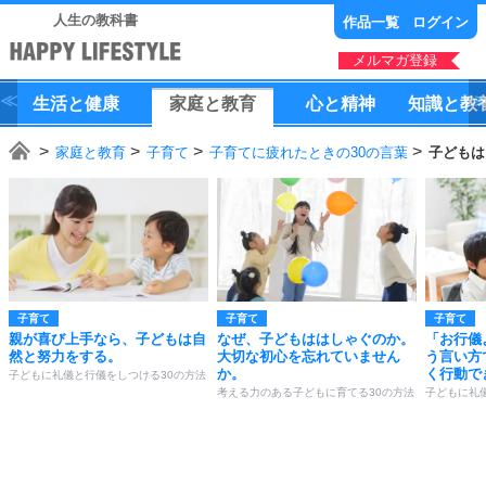
人生の教科書
作品一覧
ログイン
メルマガ登録
生活
と
健康
家庭
と
教育
心
と
精神
知識
と
教
家庭と教育
子育て
子育てに疲れたときの30の言葉
子どもは
子育て
子育て
子育て
親が喜び上手なら、子どもは自
なぜ、子どもははしゃぐのか。
「お行儀
然と努力をする。
大切な初心を忘れていません
う言い方
か。
く行動で
子どもに礼儀と行儀をしつける30の方法
考える力のある子どもに育てる30の方法
子どもに礼