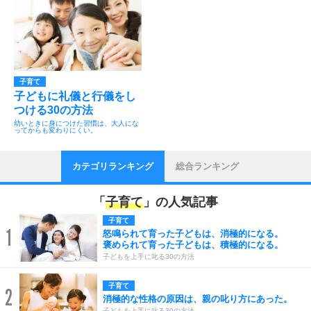
子育て
子どもに礼儀と行儀をし
つける30の方法
幼いときに身につけた習慣は、大人にな
ってからも変わりにくい。
カテゴリランキング
総合ランキング
「
子育て
」の人気記事
子育て
1
怒鳴られて育った子どもは、消極的になる。
褒められて育った子どもは、積極的になる。
子どもを上手に叱る30の方法
子育て
2
消極的な性格の原因は、親の叱り方にあった。
子どもを上手に叱る30の方法