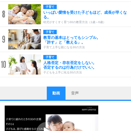
子育て
8
いっぱい愛情を受けた子どもほど、成長が早くな
る。
幼児がすくすく育つ30の教育方法（1歳～6歳）
子育て
9
教育の基本はとってもシンプル。
「許す」と「教える」。
子育て上手な親になる30の方法
子育て
10
人格否定・存在否定をしない。
否定するのは行為だけでいい。
子どもを上手に叱る30の方法
動画
音声
ストレス対策
1
他人と比べない。
いっそのこと、他人を見ない。
いらいらしない人になる30の方法
プラス思考
2
ポジティブになれない原因は、行動しないから。