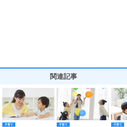
自分磨き
8
いらない物は、徹底的に捨てる。
気品と美しさを身につける30の方法
勉強法
9
謙虚な人こそ、本当に強い人。
頭の使い方がうまくなる30の方法
恋愛学
10
人を好きになったら、まず相手を徹底的に信じる
ことが大切。
恋する人が知っておきたい30の大切なこと
関連記事
子育て
子育て
子育て