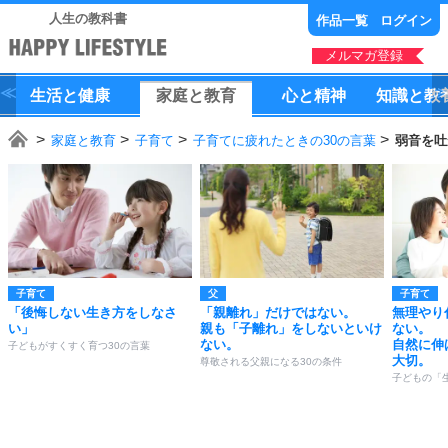
人生の教科書
作品一覧
ログイン
メルマガ登録
生活
と
健康
家庭
と
教育
心
と
精神
知識
と
教
家庭と教育
子育て
子育てに疲れたときの30の言葉
弱音を吐
子育て
父
子育て
「後悔しない生き方をしなさ
「親離れ」だけではない。
無理やり
い」
親も「子離れ」をしないといけ
ない。
ない。
自然に伸
子どもがすくすく育つ30の言葉
大切。
尊敬される父親になる30の条件
子どもの「