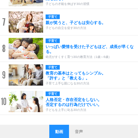
子どもの才能を伸ばす30の習慣
子育て
7
親が笑うと、子どもは安心する。
子どもの自立を促す30の方法
子育て
8
いっぱい愛情を受けた子どもほど、成長が早くな
る。
幼児がすくすく育つ30の教育方法（1歳～6歳）
子育て
9
教育の基本はとってもシンプル。
「許す」と「教える」。
子育て上手な親になる30の方法
子育て
10
人格否定・存在否定をしない。
否定するのは行為だけでいい。
子どもを上手に叱る30の方法
動画
音声
ストレス対策