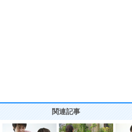
いらいらしない人になる30の方法
プラス思考
7
気持ちはなくていいから、とにかく癖にしてしま
う。
ポジティブ思考になる30の方法
自分磨き
8
いらない物は、徹底的に捨てる。
気品と美しさを身につける30の方法
勉強法
9
謙虚な人こそ、本当に強い人。
頭の使い方がうまくなる30の方法
恋愛学
10
人を好きになったら、まず相手を徹底的に信じる
ことが大切。
恋する人が知っておきたい30の大切なこと
関連記事