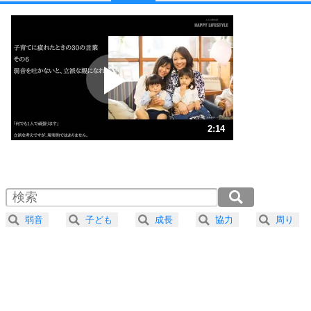
1
他人と比べない。
いっそのこと、他人を見ない。
いらいらしない人になる30の方法
プラス思考
2
ポジティブになれない原因は、行動しないから。
ポジティブ思考になる30の方法
ストレス対策
3
人生、なんとかなるもの。
2:14
気楽に生きる30の方法
1.0倍速 （528KB 2分14秒）
1.5倍速 （352KB 1分29秒）
自分磨き
4
器の大きい人は、怒りを優しさで表現する。
2.0倍速 （264KB 1分7秒）
器の大きい人になる30の方法
2.5倍速 （212KB 53秒）
弱音
子ども
成長
協力
周り
3.0倍速 （176KB 44秒）
プラス思考
5
ネガティブな人は、複雑に考える。
3.5倍速 （151KB 38秒）
ポジティブな人は、シンプルに考える。
4.0倍速 （133KB 33秒）
ポジティブ思考になる30の方法
ストレス対策
6
価値観を捨てると、いらいらも消える。