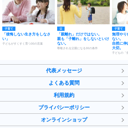
子育て
父
子育て
「後悔しない生き方をしなさ
「親離れ」だけではない。
無理やり
い」
親も「子離れ」をしないといけ
ない。
ない。
自然に伸
子どもがすくすく育つ30の言葉
大切。
尊敬される父親になる30の条件
子どもの「
代表メッセージ
よくある質問
利用規約
プライバシーポリシー
オンラインショップ