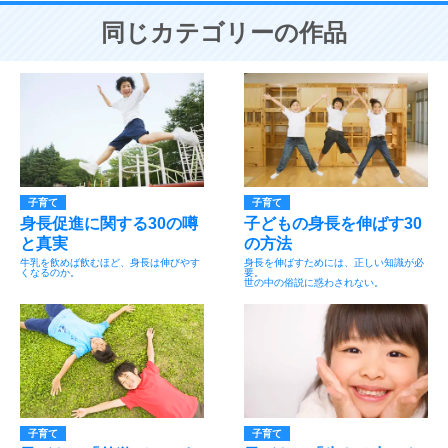
同じカテゴリーの作品
子育て
子育て
身長促進に関する30の噂
子どもの身長を伸ばす30
と真実
の方法
牛乳を飲めば飲むほど、身長は伸びやす
身長を伸ばすためには、正しい知識が必
くなるのか。
要。
世の中の俗説に惑わされない。
子育て
子育て