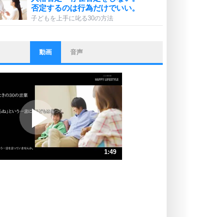
否定するのは行為だけでいい。
子どもを上手に叱る30の方法
動画
音声
ストレス対策
他人と比べない。
いっそのこと、他人を見ない。
いらいらしない人になる30の方法
プラス思考
ポジティブになれない原因は、行動
しないから。
ポジティブ思考になる30の方法
ストレス対策
1:49
人生、なんとかなるもの。
気楽に生きる30の方法
速 （428KB 1分49秒）
速 （286KB 1分12秒）
自分磨き
器の大きい人は、怒りを優しさで表
速 （214KB 54秒）
現する。
速 （172KB 43秒）
器の大きい人になる30の方法