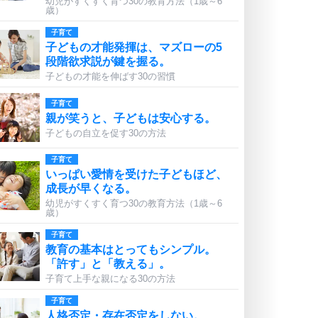
幼児がすくすく育つ30の教育方法（1歳～6
歳）
子育て
子どもの才能発揮は、マズローの5
段階欲求説が鍵を握る。
子どもの才能を伸ばす30の習慣
子育て
親が笑うと、子どもは安心する。
子どもの自立を促す30の方法
子育て
いっぱい愛情を受けた子どもほど、
成長が早くなる。
幼児がすくすく育つ30の教育方法（1歳～6
歳）
子育て
教育の基本はとってもシンプル。
「許す」と「教える」。
子育て上手な親になる30の方法
子育て
人格否定・存在否定をしない。