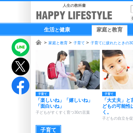
人生の教科書
生活
健康
家庭
教育
と
と
家庭と教育
子育て
子育てに疲れたときの3
子育て
子育て
「楽しいね」「嬉しいね」
「大丈夫」と
「面白いね」
どもの可能性
く。
子どもがすくすく育つ30の言葉
子どもの自立を促
子育て