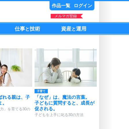
作品一覧
ログイン
メルマガ登録
仕事
技術
資産
運用
と
と
子育て
ばれる親は、子
「なぜ」は、魔法の言葉。
よ。
子どもに質問すると、成長が
促される。
力」を育てる30の
子どもを上手に叱る30の方法