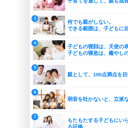
子育てを通して、親も成
何でも親がしない。
できる範囲は、子どもに
子どもの寝顔は、天使の
子どもの寝息は、癒やし
親として、100点満点を
弱音を吐かないと、立派
もたもたする子どもにい
る証拠。