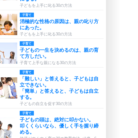
子どもを上手に叱る30の方法
子育て
消極的な性格の原因は、親の叱り方
にあった。
子どもを上手に叱る30の方法
子育て
子どもの一生を決めるのは、親の育
て方しだい。
子育て上手な親になる30の方法
子育て
「難しい」と答えると、子どもは自
立できない。
「簡単」と答えると、子どもは自立
する。
子どもの自立を促す30の方法
子育て
子どもの頭は、絶対に叩かない。
叩くくらいなら、優しく手を握り締
める。