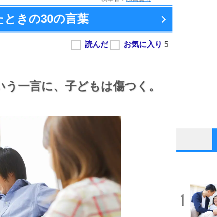
たときの
30の言葉
いう一言に、
子どもは傷つく。
1