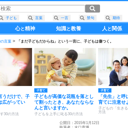
子ども
言葉
一言
禁句
期待
心
精神
知識
教養
人
関係
と
と
と
0の言葉
「まだ子どもだからね」という一言に、子どもは傷つく。
子育て
子育て
言うだけで、子
子どもが高価な花瓶を落とし
「先生」と呼
は広がってい
て割ったとき、あなたならな
育てに注意せ
んと言いますか。
子どもの「生きる
方法
す30の方法
子どもを上手に叱る30の方法
公開日：2015年1月12日
執筆者：
水口貴博