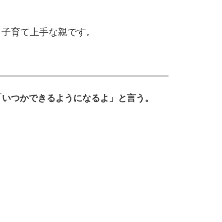
3.0倍
3.5倍
5
4.0倍
、子育て上手な親です。
6
「いつかできるようになるよ」と言う。
7
8
9